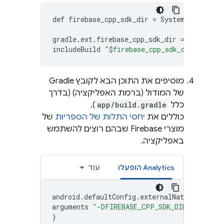
def
firebase_cpp_sdk_dir
=
System
.
getPrope
gradle
.
ext
.
firebase_cpp_sdk_dir
=
"$fireba
includeBuild
"$firebase_cpp_sdk_dir"
מוסיפים את התוכן הבא לקובץ Gradle
של המודול (ברמת האפליקציה) (בדרך
כלל
app/build.gradle
).
כוללים את
יחסי התלות של הספריות
של
מוצרי Firebase שבהם רוצים להשתמש
באפליקציה.
Analytics
הופעלו
עוד
android
.
defaultConfig
.
externalNativeBuild
.
arguments
"-DFIREBASE_CPP_SDK_DIR=$gradle.
}