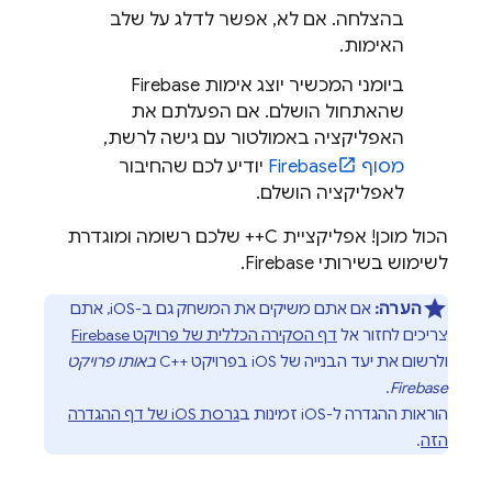
בהצלחה. אם לא, אפשר לדלג על שלב
האימות.
ביומני המכשיר יוצג אימות Firebase
שהאתחול הושלם. אם הפעלתם את
האפליקציה באמולטור עם גישה לרשת,
מסוף
Firebase
יודיע לכם שהחיבור
לאפליקציה הושלם.
הכול מוכן! אפליקציית C++ שלכם רשומה ומוגדרת
לשימוש בשירותי Firebase.
הערה:
אם אתם משיקים את המשחק גם ב-iOS, אתם
צריכים לחזור אל
דף הסקירה הכללית של פרויקט Firebase
ולרשום את יעד הבנייה של iOS בפרויקט C++‎
באותו פרויקט
.
Firebase
הוראות ההגדרה ל-iOS זמינות ב
גרסת iOS של דף ההגדרה
הזה
.