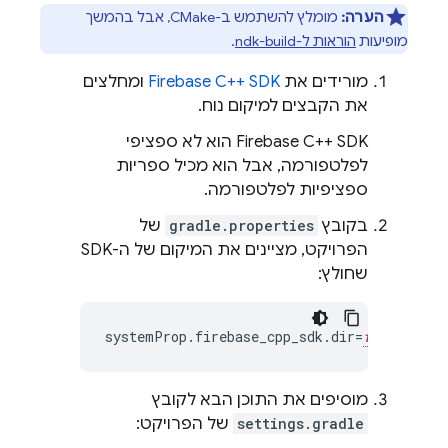
הערה:
מומלץ להשתמש ב-CMake, אבל בהמשך
מופיעות
הוראות ל-ndk-build
.
מורידים את
SDK
C++
Firebase
ומחלצים
את הקבצים למיקום נוח.
C++
Firebase
SDK הוא לא ספציפי
לפלטפורמה, אבל הוא מכיל ספריות
ספציפיות לפלטפורמה.
בקובץ
gradle.properties
של
הפרויקט, מציינים את המיקום של ה-SDK
שחולץ:
systemProp
.
firebase_cpp_sdk
.
dir
=
full-path-
מוסיפים את התוכן הבא לקובץ
settings.gradle
של הפרויקט: