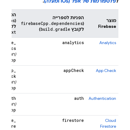
ל
פלטפורמות של אפל (iOS ומעלה)
.
הפניות ל
הפניות לספרייה
se_libs
מוצר
(
firebaseCpp.dependencies
(
Firebase
לקובץ
build.gradle
לקובץ
)
sts.txt
rebase
_
analytics
Analytics
alytics
e
_
(חובה)
app
se
_
app
_
app
Check
App Check
check
e
_
(חובה)
app
se
_
auth
auth
Authentication
e
_
(חובה)
app
rebase
_
firestore
Cloud
restore
Firestore