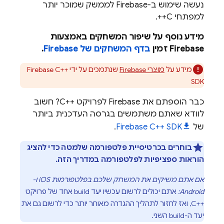
נעשה שימוש ב-Firebase לממשק שמוכר יותר
למפתחי C++.
מידע נוסף על שיפור המשחקים באמצעות
Firebase זמין
בדף המשחקים של Firebase
.
מידע על
מוצרי Firebase
שנתמכים על ידי
C++
Firebase
SDK
כבר הוספתם את Firebase לפרויקט C++‎? חשוב
לוודא שאתם משתמשים בגרסה העדכנית ביותר
של
SDK
C++
Firebase
.
בוחרים בכרטיסיית פלטפורמה שלמטה כדי להציג
הוראות ספציפיות לפלטפורמה במדריך הזה.
אם אתם משיקים את המשחק שלכם בפלטפורמות iOS ו-
Android:
אתם יכולים לרשום עכשיו יעד build אחד של פרויקט
C++‎, ואז לחזור לתהליך ההגדרה מאוחר יותר כדי לרשום גם את
יעד ה-build השני.