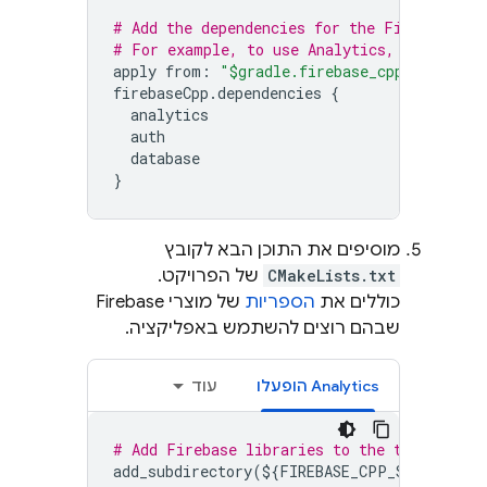
# Add the dependencies for the Firebase pr
# For example, to use 
Analytics
, 
Firebase 
apply
from
:
"$gradle.firebase_cpp_sdk_dir/
firebaseCpp
.
dependencies
{
analytics
auth
database
}
מוסיפים את התוכן הבא לקובץ
CMakeLists.txt
של הפרויקט.
כוללים את
הספריות
של מוצרי Firebase
שבהם רוצים להשתמש באפליקציה.
Analytics
הופעלו
עוד
# Add Firebase libraries to the target usi
add_subdirectory
(
$
{
FIREBASE_CPP_SDK_DIR
}
b