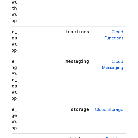
e
_
(חובה)
auth
e
_
(חובה)
app
rebase
_
functions
Cloud
nctions
Functions
e
_
(חובה)
app
rebase
_
messaging
Cloud
ssaging
Messaging
(מומלץ)
rebase
_
alytics
e
_
(חובה)
app
rebase
_
storage
Cloud Storage
storage
e
_
(חובה)
app