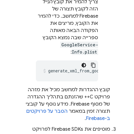
צריך להמיר את קובץ
הנייד
הזה לקובץ תצורה של
Firebase
למחשב
. כדי להמיר
את הקובץ, מריצים את
הפקודה הבאה מאותה
ספרייה שבה נמצא הקובץ
GoogleService-
:
Info.plist
generate_xml_from_google_services_j
קובץ ההגדרות למחשב מכיל את מזהה
פרויקט C++ שהזנתם בתהליך ההגדרה
של מסוף
Firebase
. מידע נוסף על קובצי
תצורה זמין במאמר
הסבר על פרויקטים
ב-Firebase
.
מוסיפים את Firebase SDKs לפרויקט