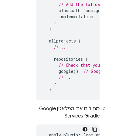
// Add the following lines:
classpath
'
com
.
google
.
gms
:
googl
implementation
'
com
.
google
.
andr
}
}
allprojects
{
// ...
repositories
{
// Check that you have the foll
google
()
// Google's Maven rep
// ...
}
}
מחילים את הפלאגין Google
Services Gradle:
apply
plugin
:
'
com
.
android
.
applicat