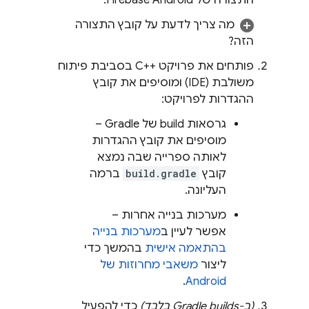
התצורה של Firebase Android.
מה צריך לדעת על קובץ התצורה
הזה?
פותחים את פרויקט C++‎ בסביבת פיתוח
משולבת (IDE) ומוסיפים את קובץ
ההגדרות לפרויקט:
גרסאות build של Gradle –
מוסיפים את קובץ ההגדרות
לאותה ספרייה שבה נמצא
קובץ
build.gradle
ברמה
העליונה.
מערכות בנייה אחרות –
אפשר לעיין ב
מערכות בנייה
בהתאמה אישית
בהמשך כדי
ליצור
משאבי מחרוזות של
.
Android
(ב-Gradle builds בלבד)
כדי להפעיל