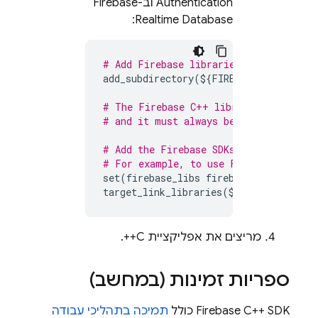
Authentication
וב-
Firebase
:
Realtime Database
# Add Firebase libraries to the targe
add_subdirectory
(
$
{
FIREBASE_CPP_SDK_D
# The Firebase C++ library `firebase_
# and it must always be listed last.
# Add the Firebase SDKs for the produ
# For example, to use 
Firebase Authen
set
(
firebase_libs
firebase_auth
fireb
target_link_libraries
(
$
{
target_name
}
מריצים את אפליקציית C++.
ספריות זמינות (במחשב)
SDK כולל
C++
Firebase
תמיכה בתהליכי עבודה