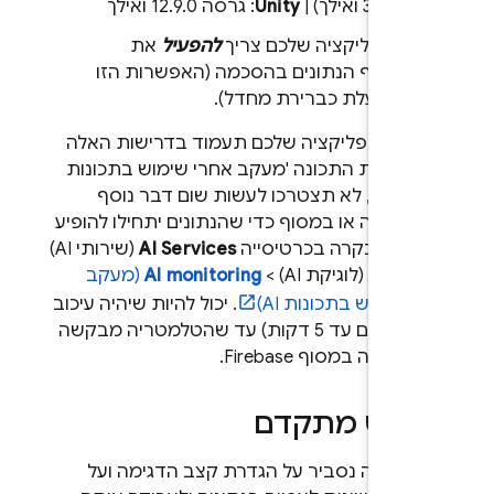
3.11.0 ואילך) | ‫
Unity
: גרסה 12.9.0 ואילך
באפליקציה שלכם צריך
להפעיל
את
איסוף הנתונים בהסכמה (האפשרות הזו
מופעלת כברירת מחדל).
י שהאפליקציה שלכם תעמוד בדרישות האלה
עילו את התכונה 'מעקב אחרי שימוש בתכונות
' במסוף, לא תצטרכו לעשות שום דבר נוסף
ליקציה או במסוף כדי שהנתונים יתחילו להופיע
חות הבקרה בכרטיסייה
AI Services
(שירותי AI)
AI Log
(לוגיקת AI) >
AI monitoring
(מעקב
 שימוש בתכונות AI)
. יכול להיות שיהיה עיכוב
קל (לפעמים עד 5 דקות) עד שהטלמטריה מבקשה
ה זמינה במסוף
Firebase
.
מוש מתקדם
יף הזה נסביר על הגדרת קצב הדגימה ועל