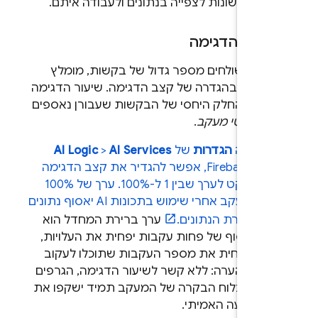
רויות שונות לצפייה בנתונים ולעבודה איתם.
רות הדגימה
אתם שולחים מספר גדול של בקשות, מומלץ
תמש בהגדרה של קצב הדגימה. שיעור הדגימה
ין את החלק היחסי של הבקשות שעבורן נאספים
על
פרטי מעקב
.
טיסייה
הגדרות
של
AI Services
>
AI Logic
וף
Firebase
, אפשר להגדיר את קצב הדגימה
של הפרויקט לערך שבין 1 ל-100%. ערך של 100%
אומר שמעקב אחרי שימוש בתכונות AI יאסוף נתונים
 תעבורת הנתונים.
ערך ברירת המחדל הוא
100%. איסוף של פחות עקבות יפחית את העלויות,
 גם יפחית את מספר העקבות שתוכלו לעקוב
יהם. הערה: ללא קשר לשיעור הדגימה, הגרפים
צגים בלוח הבקרה של המעקב תמיד ישקפו את
 התנועה האמיתי.