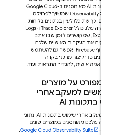
בתכונות AI מאוחסנים ב-
Google Cloud
Observability Suite
שמשויך לפרויקט
שלכם, כך שתוכלו לעיין בנתונים בלוחות
הבקרה שלו, כולל
Trace Explorer
ו-
Logs
Explorer
, שמקושרים לזמן שבו אתם
בודקים את העקבות האישיים שלכם
במסוף
Firebase
. אפשר גם להשתמש
בנתונים כדי ליצור מרכזי בקרה
בהתאמה אישית, להגדיר התראות ועוד.
דע מפורט על מוצרים
שמשים למעקב אחרי
מוש בתכונות AI
במסגרת מעקב אחרי שימוש בתכונות AI, נתוני
מטריה שלכם מאוחסנים במוצרים שונים
ינים ב-
Observability Suite
Google Cloud
,