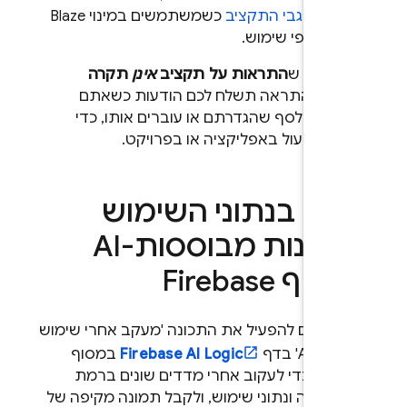
אות לגבי התקציב
כשמשתמשים במינוי Blaze
לום לפי שימוש.
 לציין ש
התראות על תקציב
אינן
תקרה
ציב
. התראה תשלח לכם הודעות כשאתם
רבים לסף שהגדרתם או עוברים אותו, כדי
כלו לפעול באפליקציה או בפרויקט.
ייה בנתוני השימוש
בתכונות מבוססות-AI
סוף
Firebase
 יכולים להפעיל את התכונה 'מעקב אחרי שימוש
ת AI' בדף
Firebase AI Logic
במסוף
Fireb
כדי לעקוב אחרי מדדים שונים ברמת
ליקציה ונתוני שימוש, ולקבל תמונה מקיפה של