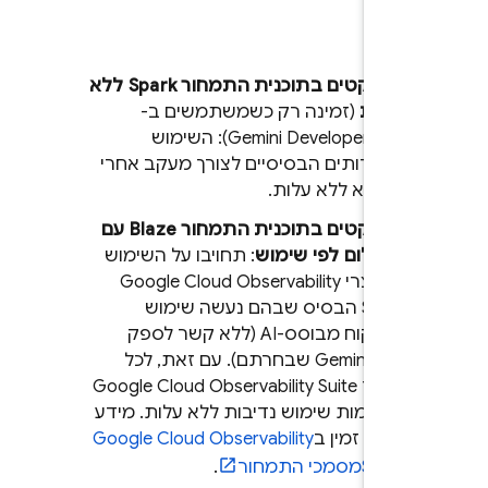
חור
פרויקטים בתוכנית התמחור Spark ללא
עלות
(זמינה רק כשמשתמשים ב-
Gemini Developer API
): השימוש
בשירותים הבסיסיים לצורך מעקב אחרי
AI הוא ללא עלות.
פרויקטים בתוכנית התמחור Blaze עם
תשלום לפי שימוש
: תחויבו על השימוש
במוצרי
Observability
Google Cloud
Suite
הבסיס שבהם נעשה שימוש
בפיקוח מבוסס-AI (ללא קשר לספק
Gemini API
שבחרתם). עם זאת, לכל
מוצר
Observability Suite
Google Cloud
יש רמות שימוש נדיבות ללא עלות. מידע
נוסף זמין ב
Observability
Google Cloud
Suite
מסמכי התמחור
.