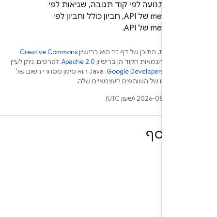
כמו תנועה לפי קוד תגובה, שגיאות לפי
method של API, חביון כולל וחביון לפי
method של API.
וין אחרת, התוכן של דף זה הוא ברישיון
Creative Commons
Attrib
ודוגמאות הקוד הן ברישיון
Apache 2.0
. לפרטים, ניתן לעיין
Google Developer‏
.‏ Java הוא סימן מסחרי רשום של
 (שעון UTC).
ע נוסף