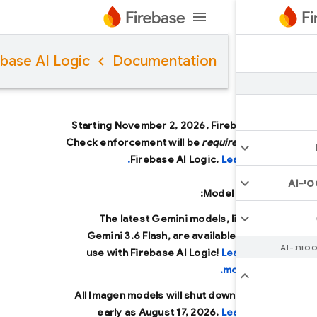
Firebase AI Logic
Documentation
Starting November 2, 2026, Firebase Ap
Check enforcement will be
required
to us
Firebase AI Logic.
Learn more
Model updates
The latest Gemini models, like
Gemini 3.6 Flash
, are available to
use with Firebase AI Logic!
Learn
more.
All Imagen models will shut down as
early as
August 17, 2026
.
Learn