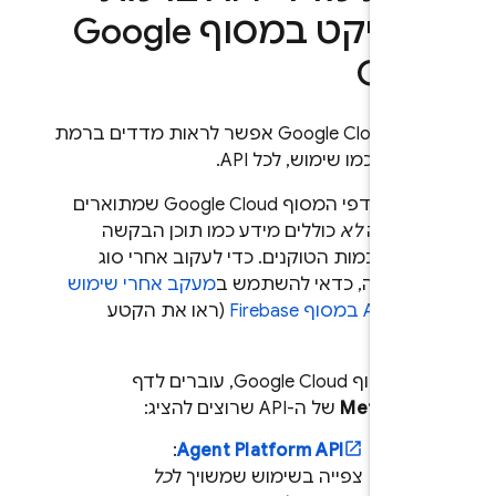
רויקט במסוף
Google
Clo
וף
Google Cloud
אפשר לראות מדדים ברמת
יקט, כמו שימוש, לכל API.
ו לב שדפי המסוף
Google Cloud
שמתוארים
ע הזה
לא
כוללים מידע כמו תוכן הבקשה
גובה וכמות הטוקנים. כדי לעקוב אחרי סוג
דע הזה, כדאי להשתמש ב
מעקב אחרי שימוש
ת AI במסוף
Firebase
(ראו את הקטע
דם).
במסוף
Google Cloud
, עוברים לדף
Metrics
של ה-API שרוצים להציג:
:
Agent Platform
API
צפייה בשימוש שמשויך ל
כל