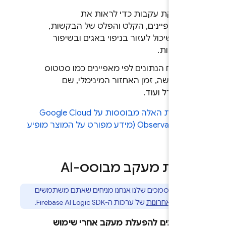
בדיקת עקבות כדי לראות את
המאפיינים, הקלט והפלט של הבקשות,
מה שיכול לעזור בניפוי באגים ובשיפור
האיכות.
פילוח הנתונים לפי מאפיינים כמו סטטוס
הבקשה, זמן האחזור המינימלי, שם
המודל ועוד.
התכונות האלה מבוססות על
Google Cloud
Observability S
(מידע מפורט על המוצר מופיע
שך).
עלת מעקב מבוסס-AI
בכל המסמכים שלנו אנחנו מניחים שאתם משתמשים
סאות האחרונות
של ערכות ה-SDK‏
Firebase AI Logic
.
 הדרכים להפעלת מעקב אחרי שימוש