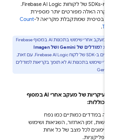
מ-SDKs של לקוחות
Firebase AI Logic
.
ות הבקרה האלה מפורטים יותר מספירת
קנים הבסיסית שמתקבלת מקריאה ל-
Count
.
Tokens 
הערה:
מעקב אחרי שימוש בתכונות AI במסוף
Firebase
 לבקשות ל
מודלים של
Gemini
ושל
Imagen
משים ב-SDK של לקוח
Firebase AI Logic
. עם זאת,
חרי שימוש בתכונות AI לא תומך בקריאות למודלים
Gemini Live
לות העיקריות של מעקב אחרי AI במסוף
Fireb
כוללות:
צפייה במדדים כמותיים כמו נפח
הבקשות, זמן האחזור, השגיאות ושימוש
באסימונים לכל מצב של כל אחת
מהאפליקציות.