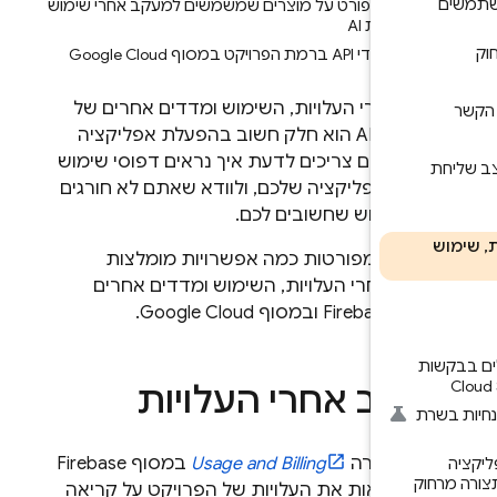
מידע מפורט על מוצרים שמשמשים למעקב אחרי שימוש
בתכונות AI
מדדי API ברמת הפרויקט במסוף Google Cloud
ב אחרי העלויות, השימוש ומדדים אחרים של
תכונות ה-AI הוא חלק חשוב בהפעלת אפליקציה
צור. אתם צריכים לדעת איך נראים דפוסי שימוש
לים באפליקציה שלכם, ולוודא שאתם לא חורגים
י שימוש שחשובים לכם.
 הזה מפורטות כמה אפשרויות מומלצות
קב אחרי העלויות, השימוש ומדדים אחרים
וף
Firebase
ובמסוף
Google Cloud
.
ת
קב אחרי העלויות
ת
ח הבקרה
Usage and Billing
במסוף
Firebase
ק
ר לראות את העלויות של הפרויקט על קריאה