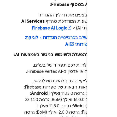
ת AI במסוף
Firebase
:
כשמבצעים את תהליך ההגדרה
הראשונית המודרכת מהדף
AI Services
(שירותי AI) >
Firebase AI Logic
בכל שלב בכרטיסייה
הגדרות
>
לוגיקת
AI
>
שירותי AI
ישות להפעלה ולשימוש בניטור באמצעות AI:
צריך להיות לכם תפקיד של בעלים,
עריכה או אדמין ב-Firebase Vertex AI.
באפליקציה צריך להשתמש
לפחות
בגרסאות הבאות של ספריות Firebase:‏
iOS+‎
: גרסה 11.13.0 ואילך | ‫
Android
:
גרסה 16.0.0 ואילך (BoM: גרסה 33.14.0
ואילך) | ‫
Web
: גרסה 11.8.0 ואילך |
Flutter
: גרסה 2.0.0 ואילך (BoM: גרסה