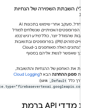
פציונלי)
השבתת השמירה של הנחיות
ובות
כברירת מחדל, מעקב אחרי שימוש בתכונות AI
ד את הפרומפטים
האמיתיים
שנשלחים למודל
 התשובות שהמודל יוצר, כולל
מידע רגיש (כמו
ם אישיים מזהים (PII))
בפרומפטים ובתשובות
ה. כל הנתונים האלה מאוחסנים ב-
Cloud
Logg
, כך שאפשר לגשת אליהם במסוף
.
Fireb
 להשבית את האחסון של ההנחיות והתשובות,
יפים את
מסנן ההחרגה
הבא ל
Cloud Logging
sin
(בדרך כלל
_Default
sink):‏
.
resource.type="firebasevertexai.googleapis.com/Mod
הצגת מדדי API ברמת