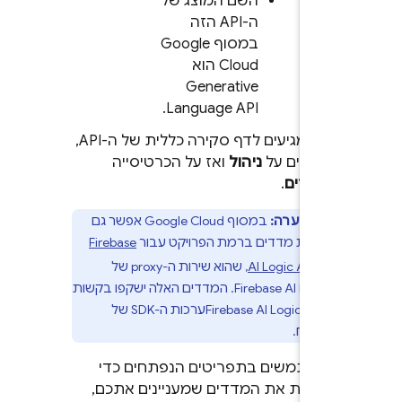
השם המוצג של
ה-API הזה
במסוף
Google
Cloud
הוא
Generative
Language API.
אם מגיעים לדף סקירה כללית של ה-API,
לוחצים על
ניהול
ואז על הכרטיסייה
מדדים
.
הערה:
במסוף
Google Cloud
אפשר גם
לראות מדדים ברמת הפרויקט עבור
Firebase
API
AI Logic
, שהוא שירות ה-proxy של
Firebase AI Logic
. המדדים האלה ישקפו בקשות
רק
מ
Firebase AI Logic
ערכות ה-SDK של
הלקוח.
משתמשים בתפריטים הנפתחים כדי
לראות את המדדים שמעניינים אתכם,