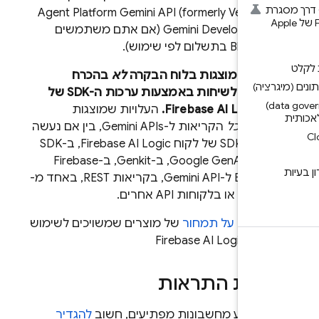
סגרת
Agent Platform
Gemini API (formerly Vertex AI
Gemini Developer AP
(אם אתם משתמשים
לום לפי שימוש).
ויות שמוצגות בלוח הבקרה
לא
בהכרח
ציה)
ספציפיות לשיחות באמצעות ערכות ה-SDK של
ניהול נתונים (data governance)
ח
Firebase AI Logic
.
העלויות שמוצגות
יכות ל
כל
הקריאות ל-Gemini APIs, בין אם נעשה
-SDK של לקוח
Firebase AI Logic
, ב-SDK
Google Gen, ב-
Genkit
, ב-
Firebase
Extensi
ל-
Gemini API
, בקריאות REST, באחד מ-
 או בלקוחות API אחרים.
ע נוסף על תמחור
של מוצרים שמשויכים לשימוש
ם ב-
Firebase AI Logic
דרת התראות
 להימנע מחשבונות מפתיעים, חשוב
להגדיר