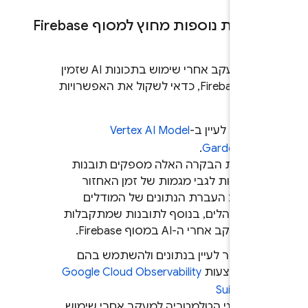
רויות נוספות מחוץ למסוף
Firebase
בנוסף למעקב אחרי שימוש בתכונות AI שזמין
וף
Firebase
, כדאי לשקול את האפשרויות
ות:
כדאי לעיין ב-
Vertex AI Model
.
Garden
לוחות הבקרה האלה מספקים תובנות
נוספות לגבי מגמות של זמן האחזור
וקצב העברת הנתונים של המודלים
המנוהלים, בנוסף לתובנות שמתקבלות
ממעקב אחרי ה-AI במסוף
Firebase
.
אפשר לעיין בנתונים ולהשתמש בהם
באמצעות
Observability
Google Cloud
Suite
. נתוני הטלמטריה למעקב אחרי שימוש