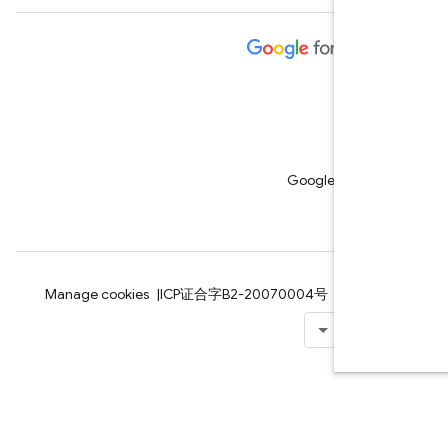
Google Cloud P
רים
פרטיות
ICP证合字B2-20070004号
Manage cookies