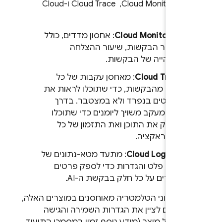
ל
Cloud Monitoring
, ‏
Cloud Trace
ו-
Cloud
.
Logg
Cloud Monitoring
: אחסון מדדים, כולל
מספר הבקשות, שיעור ההצלחה
והשהייה של הבקשות.
Cloud Trace
: מאחסן עקבות של כל
אחת מהבקשות, כדי שתוכלו לראות את
הפרטים בנפרד ולא במצטבר. בדרך
כלל, מעקב משויך ליומנים כדי שתוכלו
לבדוק את התוכן ואת התזמון של כל
אינטראקציה.
Cloud Logging
: מתעד מטא-נתונים של
קלט, פלט והגדרות כדי לספק פרטים
עשירים על כל חלק בבקשת ה-AI.
וון שנתוני הטלמטריה מאוחסנים במוצרים האלה,
 יכולים לציין את הגדרות השמירה והגישה