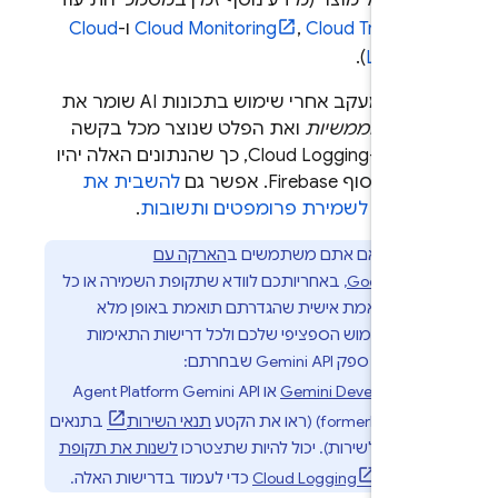
רות בכל מוצר (מידע נוסף זמין במסמכי התיעוד
Cloud Trace
,
Cloud Monitoring
ו-
Cloud
).
Loggin
שימו לב: מעקב אחרי שימוש בתכונות AI שומר את
חיות
הממשיות
ואת הפלט שנוצר מכל בקשה
ימה ב-
Cloud Logging
, כך שהנתונים האלה יהיו
שים במסוף
Firebase
. אפשר גם
להשבית את
שרות לשמירת פרומפטים ותשובות
.
חשוב:
אם אתם משתמשים ב
הארקה עם
Google Se
, באחריותכם לוודא שתקופת השמירה או כל
ה מותאמת אישית שהגדרתם תואמת באופן מלא
יש השימוש הספציפי שלכם ולכל דרישות התאימות
ספות של ספק
Gemini API
שבחרתם:
Gemini Developer AP
או
Gemini API
Agent Platform
(formerly Vertex
(ראו את הקטע
תנאי השירות
בתנאים
יפיים לשירות). יכול להיות שתצטרכו
לשנות את תקופת
ירה ב-
Cloud Logging
כדי לעמוד בדרישות האלה.