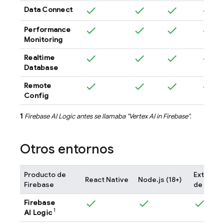
Data Connect
Performance
Monitoring
Realtime
Database
Remote
Config
1
Firebase AI Logic
antes se llamaba "
Vertex AI in Firebase
".
Otros entornos
Producto de
Extensi
React Native
Node.js (18+)
Firebase
de Chro
Firebase
1
AI Logic