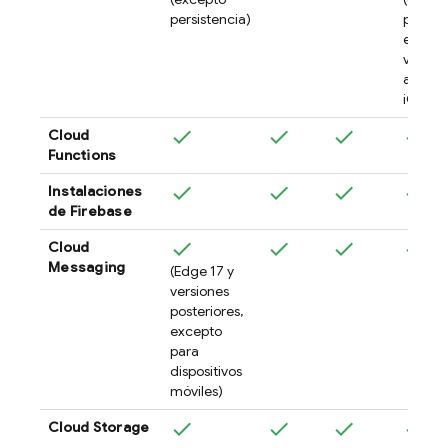
persistencia)
persist
en
versio
anterio
iOS 10
Cloud
Functions
Instalaciones
de
Firebase
Cloud
Messaging
(Edge 17 y
versiones
posteriores,
excepto
para
dispositivos
móviles)
Cloud Storage