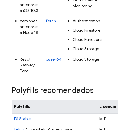
anteriores
Monitoring
a iOS 10.3
Versiones
fetch
Authentication
anteriores
Cloud Firestore
a Node 18
Cloud Functions
Cloud Storage
React
base-64
Cloud Storage
Native y
Expo
Polyfills recomendados
Polyfills
Licencia
ES Stable
MIT
fetch
: "cross-fetch", mejor para
MIT