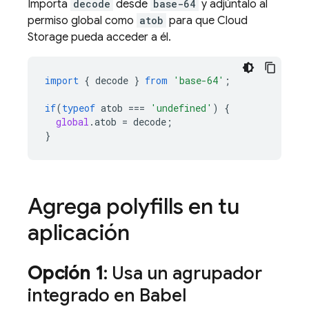
Importa
decode
desde
base-64
y adjúntalo al
permiso global como
atob
para que
Cloud
Storage
pueda acceder a él.
import
{
decode
}
from
'base-64'
;
if
(
typeof
atob
===
'undefined'
)
{
global
.
atob
=
decode
;
}
Agrega polyfills en tu
aplicación
Opción 1
: Usa un agrupador
integrado en Babel