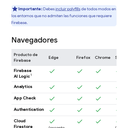
Importante:
Debes
incluir polyfills
de todos modos en
los entornos que no admiten las funciones que requiere
Firebase.
Navegadores
Producto de
Edge
Firefox
Chrome
Safari
Firebase
Firebase
1
AI Logic
Analytics
App Check
Authentication
Cloud
Firestore
(excepto
(excep