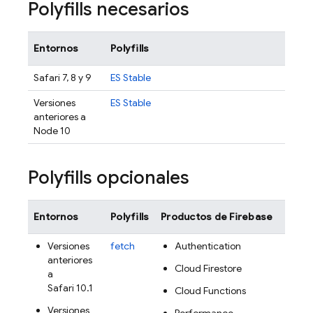
Polyfills necesarios
Entornos
Polyfills
Safari 7, 8 y 9
ES Stable
Versiones
ES Stable
anteriores a
Node 10
Polyfills opcionales
Entornos
Polyfills
Productos de Firebase
Versiones
fetch
Authentication
anteriores
Cloud Firestore
a
Safari 10.1
Cloud Functions
Versiones
Performance