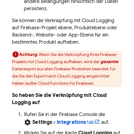
andere Bedingungen hinsichtlich der Daten
persistenz.
Sie können die Verknüpfung mit
Cloud Logging
auf Firebase-Projekt ebene, Produktebene oder
Backend-, Website- oder App-Ebene für ein
bestimmtes Produkt aufheben.
Achtung:
Wenn Sie die Verknüpfung Ihres Firebase-
Projekts mit
Cloud Logging
aufheben, wird der
gesamte
Datenexport aus allen Firebase-Produkten beendet, für
die Sie den Export nach
Cloud Logging
eingerichtet
haben (außer
Cloud Functions for Firebase
).
So heben Sie die Verknüpfung mit
Cloud
Logging
auf
Rufen Sie in der
Firebase
Console die
settings
Settings
>
Integrations
tab
auf.
Klicken Sie auf der Karte
Cloud Logging
auf