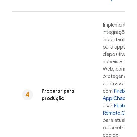
Implemente
integrações
importantes
para apps par
dispositivos
móveis e da
Web, como
proteger a API
contra abusos
Preparar para
com
Firebase
produção
App Check
e
usar
Firebase
Remote Config
para atualizar
parâmetros no
código