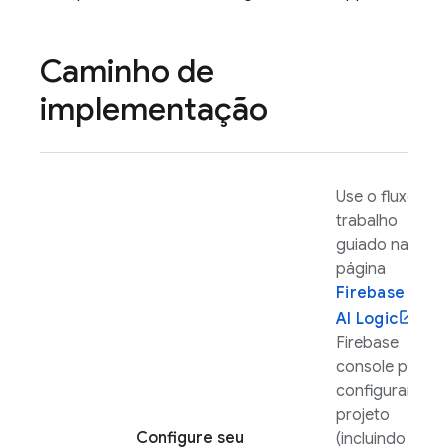
Caminho de
implementação
Use o fluxo de
trabalho
guiado na
página
Firebase
AI Logic
do
Firebase
console para
configurar seu
projeto
Configure seu
(incluindo a