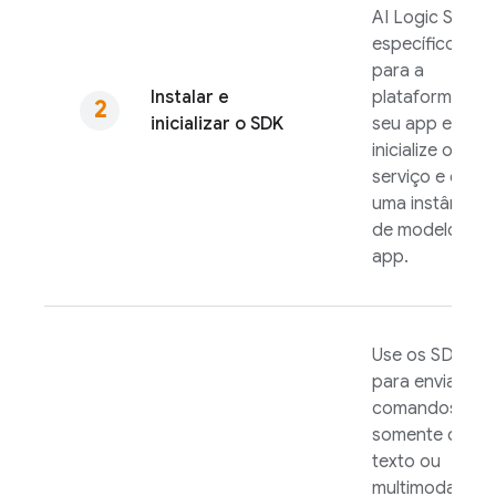
AI Logic
SDK
específico
para a
Instalar e
plataforma do
inicializar o SDK
seu app e
inicialize o
serviço e crie
uma instância
de modelo no
app.
Use os SDKs
para enviar
comandos
somente de
texto ou
multimodais a