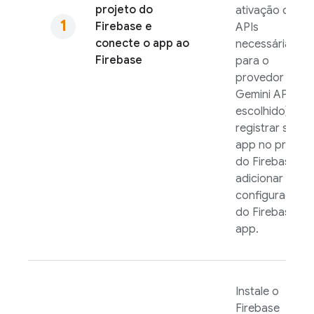
projeto do
ativação das
Firebase e
APIs
conecte o app ao
necessárias
Firebase
para o
provedor
Gemini API
escolhido),
registrar seu
app no projeto
do Firebase e
adicionar a
configuração
do Firebase ao
app.
Instale o
Firebase