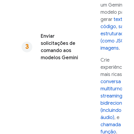
um
Gemini
modelo para
gerar
texto e
código
,
saída
estruturada
Enviar
(como JSON)
e
solicitações de
imagens
.
comando aos
modelos
Gemini
Crie
experiências
mais ricas com
conversa
multiturno
,
streaming
bidirecional
(incluindo
áudio)
, e
chamada de
função
.