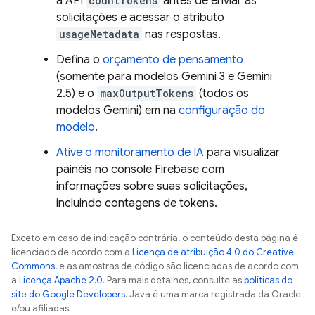
a API
countTokens
antes de enviar as
solicitações e acessar o atributo
usageMetadata
nas respostas.
Defina o
orçamento de pensamento
(somente para modelos
Gemini
3 e
Gemini
2.5) e o
maxOutputTokens
(todos os
modelos
Gemini
) em na
configuração do
modelo
.
Ative o monitoramento de IA
para visualizar
painéis no console
Firebase
com
informações sobre suas solicitações,
incluindo contagens de tokens.
Exceto em caso de indicação contrária, o conteúdo desta página é
licenciado de acordo com a
Licença de atribuição 4.0 do Creative
Commons
, e as amostras de código são licenciadas de acordo com
a
Licença Apache 2.0
. Para mais detalhes, consulte as
políticas do
site do Google Developers
. Java é uma marca registrada da Oracle
e/ou afiliadas.