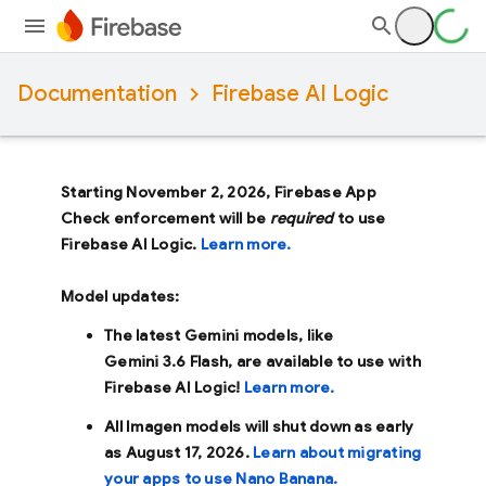
Documentation
Firebase AI Logic
Starting November 2, 2026, Firebase App
Check enforcement will be
required
to use
Firebase AI Logic.
Learn more.
Model updates:
The latest Gemini models, like
Gemini 3.6 Flash
, are available to use with
Firebase AI Logic!
Learn more.
All Imagen models will shut down as early
as
August 17, 2026
.
Learn about migrating
your apps to use Nano Banana.