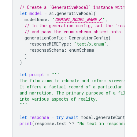
// Create a `GenerativeModel` instance with a m
let
model
=
ai
.
generativeModel
(
modelName
:
"
GEMINI_MODEL_NAME
"
,
// In the generation config, set the `respons
// and pass the enum schema object into `resp
generationConfig
:
GenerationConfig
(
responseMIMEType
:
"text/x.enum"
,
responseSchema
:
enumSchema
)
)
let
prompt
=
"""
The film aims to educate and inform viewers abo
It offers a factual record of a particular topi
and narration. The primary purpose of a film is
into various aspects of reality.
"""
let
response
=
try
await
model
.
generateContent
(
print
(
response
.
text
??
"No text in response."
)