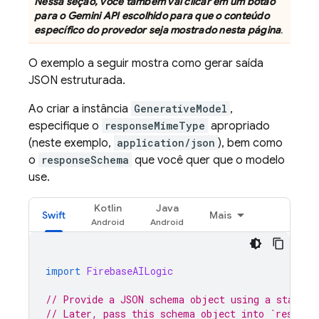
Nessa seção, você também vai clicar em um botão
para o
Gemini API
escolhido para que o conteúdo
específico do provedor seja mostrado nesta página
.
O exemplo a seguir mostra como gerar saída
JSON estruturada.
Ao criar a instância
GenerativeModel
,
especifique o
responseMimeType
apropriado
(neste exemplo,
application/json
), bem como
o
responseSchema
que você quer que o modelo
use.
Kotlin
Java
Swift
Mais
import
FirebaseAILogic
// Provide a JSON schema object using a standar
// Later, pass this schema object into `respons