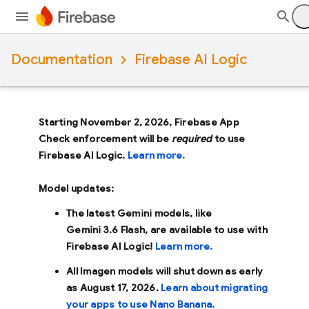
Documentation
Firebase AI Logic
Starting November 2, 2026, Firebase App
Check enforcement will be
required
to use
Firebase AI Logic.
Learn more.
Model updates:
The latest Gemini models, like
Gemini 3.6 Flash
, are available to use with
Firebase AI Logic!
Learn more.
All Imagen models will shut down as early
as
August 17, 2026
.
Learn about migrating
your apps to use Nano Banana.