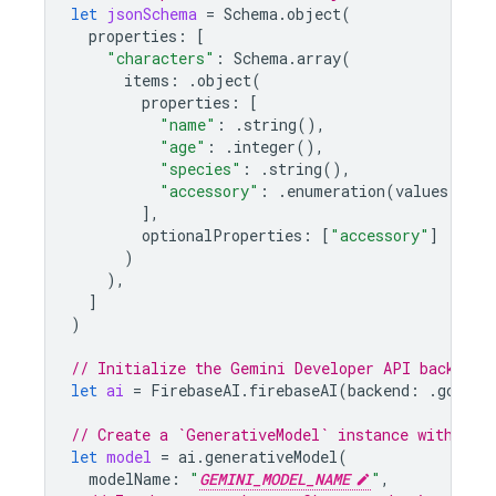
let
jsonSchema
=
Schema
.
object
(
properties
:
[
"characters"
:
Schema
.
array
(
items
:
.
object
(
properties
:
[
"name"
:
.
string
(),
"age"
:
.
integer
(),
"species"
:
.
string
(),
"accessory"
:
.
enumeration
(
values
:
[
"h
],
optionalProperties
:
[
"accessory"
]
)
),
]
)
// Initialize the Gemini Developer API backend 
let
ai
=
FirebaseAI
.
firebaseAI
(
backend
:
.
google
// Create a `GenerativeModel` instance with a m
let
model
=
ai
.
generativeModel
(
modelName
:
"
GEMINI_MODEL_NAME
"
,