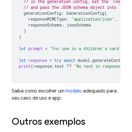
// In the generation config, set the `respons
// and pass the JSON schema object into `resp
generationConfig
:
GenerationConfig
(
responseMIMEType
:
"application/json"
,
responseSchema
:
jsonSchema
)
)
let
prompt
=
"For use in a children's card game
let
response
=
try
await
model
.
generateContent
(
print
(
response
.
text
??
"No text in response."
)
Saiba como escolher um
modelo
adequado para
seu caso de uso e app.
Outros exemplos