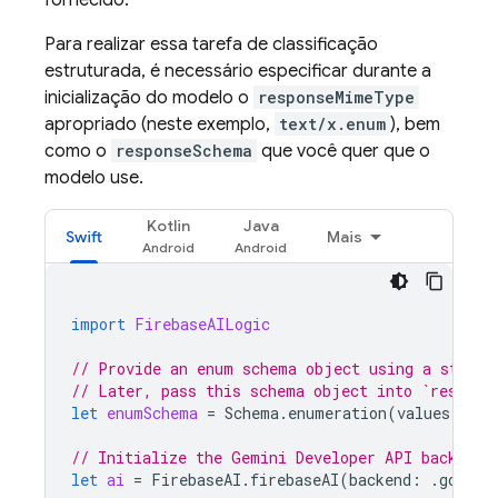
fornecido.
Para realizar essa tarefa de classificação
estruturada, é necessário especificar durante a
inicialização do modelo o
responseMimeType
apropriado (neste exemplo,
text/x.enum
), bem
como o
responseSchema
que você quer que o
modelo use.
Kotlin
Java
Swift
Mais
import
FirebaseAILogic
// Provide an enum schema object using a standa
// Later, pass this schema object into `respons
let
enumSchema
=
Schema
.
enumeration
(
values
:
[
"d
// Initialize the Gemini Developer API backend 
let
ai
=
FirebaseAI
.
firebaseAI
(
backend
:
.
google