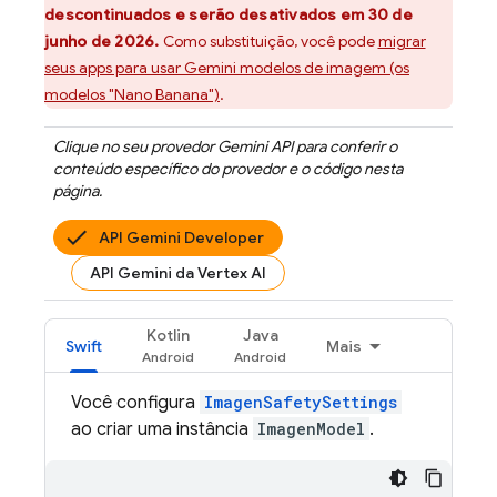
descontinuados e serão desativados em 30 de
junho de 2026.
Como substituição, você pode
migrar
seus apps para usar
Gemini
modelos de imagem (os
modelos "Nano Banana")
.
Clique no seu provedor
Gemini API
para conferir o
conteúdo específico do provedor e o código nesta
página.
API Gemini Developer
API Gemini da Vertex AI
Kotlin
Java
Swift
Mais
Você configura
ImagenSafetySettings
ao criar uma instância
ImagenModel
.