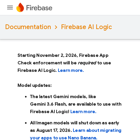
Documentation
Firebase AI Logic
Starting November 2, 2026, Firebase App
Check enforcement will be
required
to use
Firebase AI Logic.
Learn more.
Model updates:
The latest Gemini models, like
Gemini 3.6 Flash
, are available to use with
Firebase AI Logic!
Learn more.
All Imagen models will shut down as early
as
August 17, 2026
.
Learn about migrating
your apps to use Nano Banana.