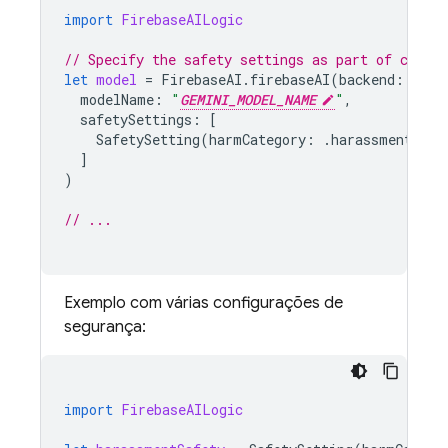
import
FirebaseAILogic
// Specify the safety settings as part of creat
let
model
=
FirebaseAI
.
firebaseAI
(
backend
:
.
goo
modelName
:
"
GEMINI_MODEL_NAME
"
,
safetySettings
:
[
SafetySetting
(
harmCategory
:
.
harassment
,
th
]
)
// ...
Exemplo com várias configurações de
segurança:
import
FirebaseAILogic