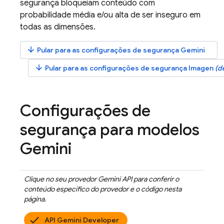
segurança bloqueiam conteúdo com
probabilidade média e/ou alta de ser inseguro em
todas as dimensões.
arrow_downward
Pular para as configurações de segurança
Gemini
arrow_downward
Pular para as configurações de segurança
Imagen
(d
Configurações de
segurança para modelos
Gemini
Clique no seu provedor
Gemini API
para conferir o
conteúdo específico do provedor e o código nesta
página.
API Gemini Developer