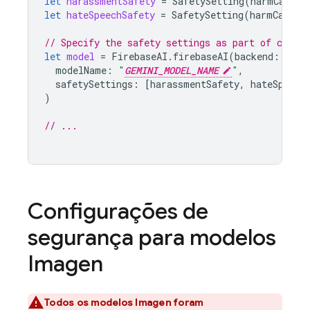
let
harassmentSafety
=
SafetySetting
(
harmCatego
let
hateSpeechSafety
=
SafetySetting
(
harmCatego
// Specify the safety settings as part of creat
let
model
=
FirebaseAI
.
firebaseAI
(
backend
:
.
goo
modelName
:
"
GEMINI_MODEL_NAME
"
,
safetySettings
:
[
harassmentSafety
,
hateSpeech
)
// ...
Configurações de
segurança para modelos
Imagen
Todos os modelos
Imagen
foram