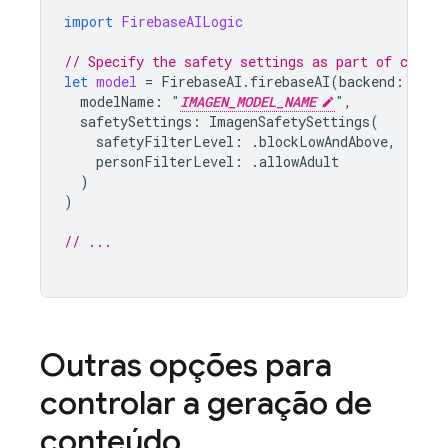
import
FirebaseAILogic
// Specify the safety settings as part of creat
let
model
=
FirebaseAI
.
firebaseAI
(
backend
:
.
goo
modelName
:
"
IMAGEN_MODEL_NAME
"
,
safetySettings
:
ImagenSafetySettings
(
safetyFilterLevel
:
.
blockLowAndAbove
,
personFilterLevel
:
.
allowAdult
)
)
// ...
Outras opções para
controlar a geração de
conteúdo