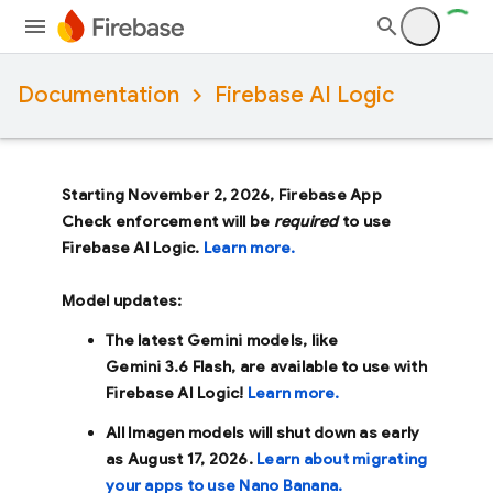
Documentation
Firebase AI Logic
Starting November 2, 2026, Firebase App
Check enforcement will be
required
to use
Firebase AI Logic.
Learn more.
Model updates:
The latest Gemini models, like
Gemini 3.6 Flash
, are available to use with
Firebase AI Logic!
Learn more.
All Imagen models will shut down as early
as
August 17, 2026
.
Learn about migrating
your apps to use Nano Banana.