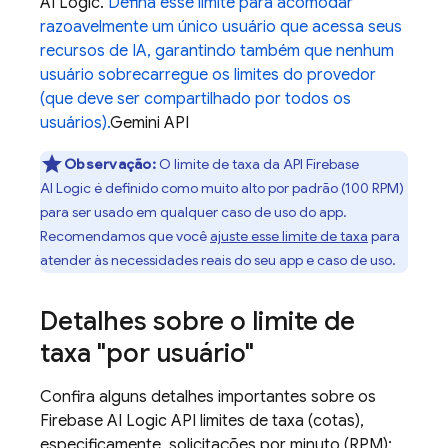
AI Logic
.
Defina esse limite para acomodar
razoavelmente um único usuário que acessa seus
recursos de IA, garantindo também que nenhum
usuário sobrecarregue os limites do provedor
(que deve ser compartilhado por todos os
usuários).
Gemini API
Observação:
O limite de taxa da API
Firebase
AI Logic
é definido como muito alto por padrão (100 RPM)
para ser usado em qualquer caso de uso do app.
Recomendamos que você
ajuste esse limite de taxa
para
atender às necessidades reais do seu app e caso de uso.
Detalhes sobre o limite de
taxa "por usuário"
Confira alguns detalhes importantes sobre os
Firebase AI Logic
API limites de taxa (cotas),
especificamente, solicitações por minuto (RPM):