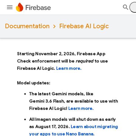
Documentation
Firebase AI Logic
Starting November 2, 2026, Firebase App
Check enforcement will be
required
to use
Firebase AI Logic.
Learn more.
Model updates:
The latest Gemini models, like
Gemini 3.6 Flash
, are available to use with
Firebase AI Logic!
Learn more.
All Imagen models will shut down as early
as
August 17, 2026
.
Learn about migrating
your apps to use Nano Banana.