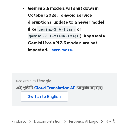
Gemini 2.5 models will shut down in
October 2026
. To avoid service
disruptions, update to a newer model
(like
or
gemini-3.6-flash
). Any stable
gemini-3.1-flash-image
Gemini Live API 2.5 models are not
impacted.
Learn more.
এই পৃষ্ঠাটি
Cloud Translation API
অনুবাদ করেছে।
Firebase
Documentation
Firebase AI Logic
এআই