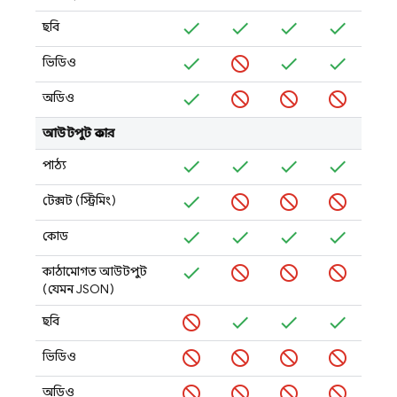
ছবি
ভিডিও
অডিও
আউটপুট প্রকার
পাঠ্য
টেক্সট (স্ট্রিমিং)
কোড
কাঠামোগত আউটপুট
(যেমন JSON)
ছবি
ভিডিও
অডিও