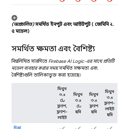
(অপ্রচলিত)
সমর্থিত ইনপুট এবং আউটপুট (
জেমিনি ২
.
৫
মডেল)
সমর্থিত ক্ষমতা এবং বৈশিষ্ট্য
নিম্নলিখিত সারণিতে
Firebase AI Logic-এর
সাথে প্রতিটি
মডেল ব্যবহার করার সময়
সমর্থিত সক্ষমতা এবং
বৈশিষ্ট্যগুলি তালিকাভুক্ত করা হয়েছে।
মিথুন
মিথুন
৩.x
মিথুন
মিথুন
৩.x
প্রো,
৩.x
৩.x
ফ্ল্যাশ-
ফ্ল্যাশ,
প্রো
ফ্ল্যাশ
লাইট
ফ্ল্যাশ-
ছবি
ছবি
ছবি
লাইট
চিন্তা