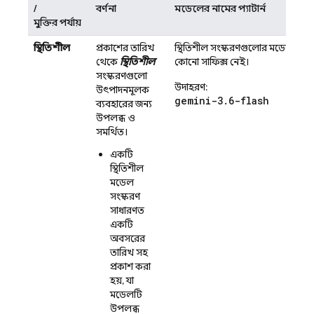
/
বর্ণনা
মডেলের নামের প্যাটার্ন
মুক্তির পর্যায়
স্থিতিশীল
প্রকাশের তারিখ
স্থিতিশীল সংস্করণগুলোর মডেল নামে
থেকে
স্থিতিশীল
কোনো সাফিক্স নেই।
সংস্করণগুলো
উদাহরণ:
উৎপাদনমূলক
gemini-3.6-flash
ব্যবহারের জন্য
উপলব্ধ ও
সমর্থিত।
একটি
স্থিতিশীল
মডেল
সংস্করণ
সাধারণত
একটি
অবসরের
তারিখ সহ
প্রকাশ করা
হয়, যা
মডেলটি
উপলব্ধ