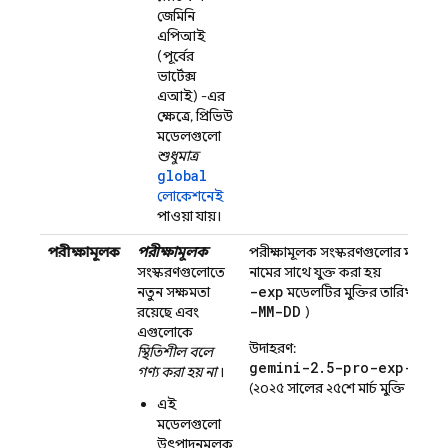
জেমিনি
এপিআই
(পূর্বের
ভার্টেক্স
এআই)
-এর
ক্ষেত্রে, প্রিভিউ
মডেলগুলো
শুধুমাত্র
global
লোকেশনেই
পাওয়া যায়।
পরীক্ষামূলক
পরীক্ষামূলক
পরীক্ষামূলক সংস্করণগুলোর মডেল
সংস্করণগুলোতে
নামের সাথে যুক্ত করা হয়
-exp
নতুন সক্ষমতা
মডেলটির মুক্তির তারিখ সহ (
-MM-DD
রয়েছে এবং
)
এগুলোকে
উদাহরণ:
স্থিতিশীল বলে
gemini-2.5-pro-exp-03-2
গণ্য করা হয় না
।
(২০২৫ সালের ২৫শে মার্চ মুক্তি পাবে)
এই
মডেলগুলো
উৎপাদনমূলক