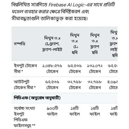
নিম্নলিখিত সারণিতে
Firebase AI Logic-এর
সাথে প্রতিটি
মডেল ব্যবহার করার ক্ষেত্রে
নির্দিষ্টকরণ এবং
সীমাবদ্ধতাগুলি তালিকাভুক্ত করা হয়েছে।
মিথুন
মিথুন
মিথুন
মিথুন ৩.x
৩.x
৩.x
৩.x
সম্পত্তি
প্রো, ফ্ল্যাশ,
ফ্ল্যাশ-
প্রো
ফ্ল্যাশ
ফ্ল্যাশ-লাইট
লাইট
ছবি
ছবি
ছবি
ইনপুট টোকেন
১,০৪৮,৫৭৬
৬৫,৫৩৬
১৩১,০৭২
৬৫,৫৩৬
সীমা
*
টোকেন
টোকেন
টোকেন
টোকেন
আউটপুট
৬৫,৫৩৬
৩২,৭৬৮
৩২,৭৬৮
৪,০৯৬টি
টোকেন সীমা
*
টোকেন
টোকেন
টোকেন
টোকেন
পিডিএফ (অনুরোধ অনুযায়ী)
সর্বোচ্চ সংখ্যা
৯০০টি
১৪টি
১৪টি
১৪টি
ইনপুট
ফাইল
ফাইল
ফাইল
ফাইল
পিডিএফ
ফাইলসমূহ
**