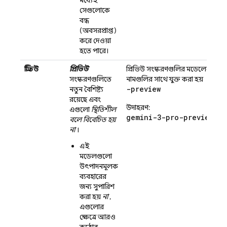
সেগুলোকে
বন্ধ
(অবসরপ্রাপ্ত)
করে দেওয়া
হতে পারে।
প্রিভিউ
প্রিভিউ
প্রিভিউ সংস্করণগুলির মডেলের
সংস্করণগুলিতে
নামগুলির সাথে যুক্ত করা হয়
-preview
নতুন বৈশিষ্ট্য
রয়েছে এবং
উদাহরণ:
এগুলো
স্থিতিশীল
gemini-3-pro-preview
বলে বিবেচিত হয়
না
।
এই
মডেলগুলো
উৎপাদনমূলক
ব্যবহারের
জন্য সুপারিশ
করা হয়
না
,
এগুলোর
ক্ষেত্রে আরও
কঠোর