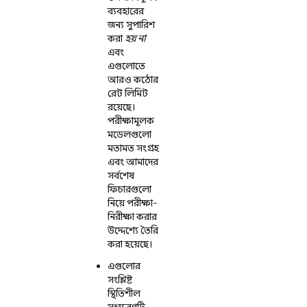
ব্যবহারের
জন্য সুপারিশ
করা
হয় না
এবং
এগুলোতে
আরও কঠোর
রেট লিমিট
রয়েছে।
পরীক্ষামূলক
মডেলগুলো
মতামত সংগ্রহ
এবং আমাদের
সর্বশেষ
ফিচারগুলো
নিয়ে পরীক্ষা-
নিরীক্ষা করার
উদ্দেশ্যে তৈরি
করা হয়েছে।
এগুলোর
সংশ্লিষ্ট
স্থিতিশীল
সংস্করণটি