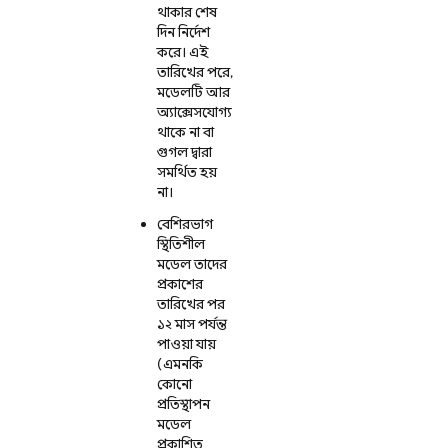
থাকার শেষ
দিন নির্দেশ
করে। এই
তারিখের পরে,
মডেলটি আর
অ্যাক্সেসযোগ্য
থাকে না বা
গুগল দ্বারা
সমর্থিত হয়
না।
বেশিরভাগ
স্থিতিশীল
মডেল তাদের
প্রকাশের
তারিখের পর
১২ মাস পর্যন্ত
পাওয়া যায়
(এমনকি
কোনো
প্রতিস্থাপন
মডেল
প্রকাশিত