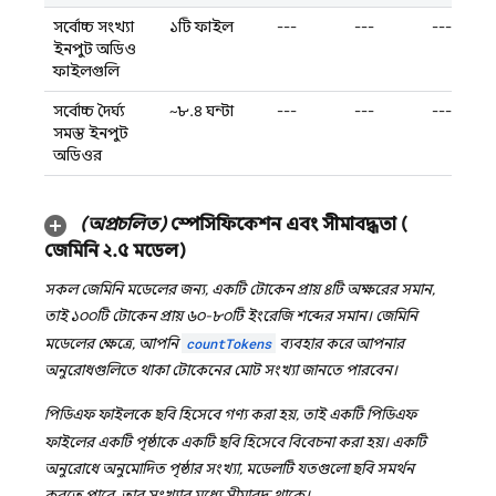
সর্বোচ্চ সংখ্যা
১টি ফাইল
---
---
---
ইনপুট অডিও
ফাইলগুলি
সর্বোচ্চ দৈর্ঘ্য
~৮.৪ ঘন্টা
---
---
---
সমস্ত ইনপুট
অডিওর
(অপ্রচলিত)
স্পেসিফিকেশন এবং সীমাবদ্ধতা (
জেমিনি ২
.
৫
মডেল)
সকল
জেমিনি
মডেলের জন্য, একটি টোকেন প্রায় ৪টি অক্ষরের সমান,
তাই ১০০টি টোকেন প্রায় ৬০-৮০টি ইংরেজি শব্দের সমান।
জেমিনি
মডেলের ক্ষেত্রে, আপনি
countTokens
ব্যবহার করে আপনার
অনুরোধগুলিতে থাকা টোকেনের মোট সংখ্যা জানতে পারবেন।
পিডিএফ ফাইলকে ছবি হিসেবে গণ্য করা হয়, তাই একটি পিডিএফ
ফাইলের একটি পৃষ্ঠাকে একটি ছবি হিসেবে বিবেচনা করা হয়। একটি
অনুরোধে অনুমোদিত পৃষ্ঠার সংখ্যা, মডেলটি যতগুলো ছবি সমর্থন
করতে পারে, তার সংখ্যার মধ্যে সীমাবদ্ধ থাকে।