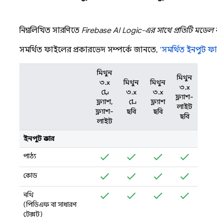
নিম্নলিখিত সারণিতে
Firebase AI Logic-এর
সাথে প্রতিটি মডেল 
সমর্থিত ফাইলের প্রকারভেদ সম্পর্কে জানতে,
‘সমর্থিত ইনপুট ফ
মিথুন
মিথুন
৩.x
মিথুন
মিথুন
৩.x
প্রো,
৩.x
৩.x
ফ্ল্যাশ-
ফ্ল্যাশ,
প্রো
ফ্ল্যাশ
লাইট
ফ্ল্যাশ-
ছবি
ছবি
ছবি
লাইট
ইনপুট প্রকার
পাঠ্য
কোড
নথি
(পিডিএফ বা সাধারণ
টেক্সট)