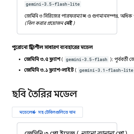
gemini-3.5-flash-lite
জেমিনি ৩ সিরিজের পারফরম্যান্স ও গুণমানসম্পন্ন, অধিক
(বিল করার প্রয়োজন
নেই
)
পুরোনো স্থিতিশীল সাধারণ ব্যবহারের মডেল
জেমিনি ৩.৫ ফ্ল্যাশ
(
gemini-3.5-flash
): পূর্ববর্তী
জে
জেমিনি ৩.১ ফ্ল্যাশ-লাইট
(
gemini-3.1-flash-lite
ছবি তৈরির মডেল
arrow_downward
মডেলের
সহ টেবিলগুলিতে যান
জেমিনি ৩ প্রো ইমেজ (
ন্যানো ব্যানানা প্রো
)