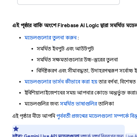
এই পৃষ্ঠার বাকি অংশে
Firebase AI Logic
দ্বারা সমর্থিত মডে
মডেলগুলোর তুলনা করুন
:
সমর্থিত ইনপুট এবং আউটপুট
সমর্থিত সক্ষমতাগুলোর উচ্চ-স্তরের তুলনা
নির্দিষ্টকরণ এবং সীমাবদ্ধতা, উদাহরণস্বরূপ সর্বোচ্চ
মডেলগুলোর ভার্সন কীভাবে করা হয়
তার বর্ণনা, বিশেষ
ইনিশিয়ালাইজেশনের সময় আপনার কোডে অন্তর্ভুক্ত করা
মডেলগুলির জন্য
সমর্থিত ভাষাগুলির
তালিকা
এই পৃষ্ঠার নীচে আপনি
পূর্ববর্তী প্রজন্মের মডেলগুলো সম্পর্কে বি
দ্রষ্টব্য:
Gemini Live API
মডেলগুলো
সম্পর্কে সম্পূর্ণ বিবরণের জন্য,
Live A