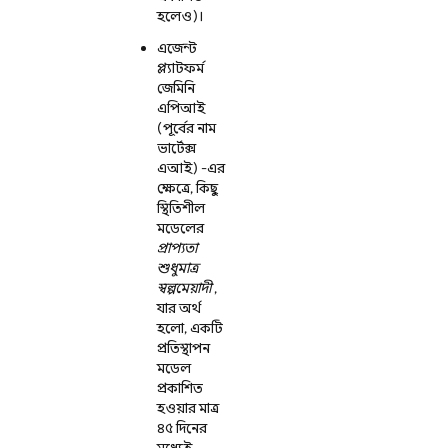
হলেও)।
এজেন্ট
প্ল্যাটফর্ম
জেমিনি
এপিআই
(পূর্বের নাম
ভার্টেক্স
এআই)
-এর
ক্ষেত্রে, কিছু
স্থিতিশীল
মডেলের
প্রাপ্যতা
শুধুমাত্র
স্বল্পমেয়াদী
,
যার অর্থ
হলো, একটি
প্রতিস্থাপন
মডেল
প্রকাশিত
হওয়ার মাত্র
৪৫ দিনের
মধ্যেই