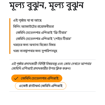
মূল্য বুঝুন
,
মূল্য বুঝুন
এই পৃষ্ঠায় যা যা আছে
বিলিং অ্যাকাউন্টের প্রয়োজনীয়তা
জেমিনি ডেভেলপার এপিআই "ফ্রি টিয়ার"
জেমিনি ডেভেলপার এপিআই "পেইড টিয়ার"
খরচের জন্য অন্যান্য বিবেচ্য বিষয়
খরচ ব্যবস্থাপনার জন্য সুপারিশসমূহ
এই পৃষ্ঠায় প্রদানকারী-নির্দিষ্ট বিষয়বস্তু এবং কোড দেখতে আপনার
জেমিনি এপিআই
প্রদানকারীর উপর ক্লিক করুন।
জেমিনি ডেভেলপার এপিআই
এজেন্ট প্ল্যাটফর্ম জেমিনি এপিআই