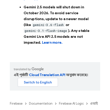
Gemini 2.5 models will shut down in
October 2026
. To avoid service
disruptions, update to a newer model
(like
or
gemini-3.6-flash
). Any stable
gemini-3.1-flash-image
Gemini Live API 2.5 models are not
impacted.
Learn more.
এই পৃষ্ঠাটি
Cloud Translation API
অনুবাদ করেছে।
Firebase
Documentation
Firebase AI Logic
এআই