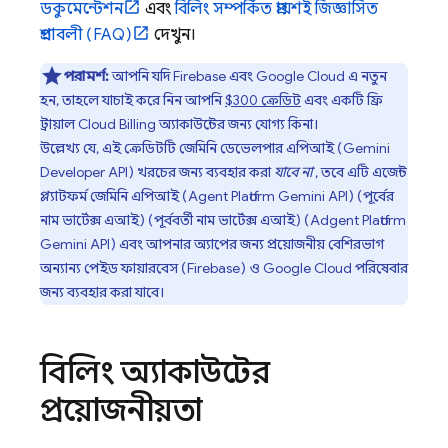
ডকুমেন্টেশন
এবং
বিলিং সম্পর্কিত প্রায়শই জিজ্ঞাসিত
প্রশ্নাবলী (FAQ)
দেখুন।
পরামর্শ:
আপনি যদি Firebase এবং
Google Cloud
এ নতুন
হন, তাহলে যাচাই করে নিন আপনি
$300 ক্রেডিট
এবং একটি ফ্রি
ট্রায়াল
Cloud Billing
অ্যাকাউন্টের জন্য যোগ্য কিনা।
উল্লেখ্য যে, এই ক্রেডিটটি
জেমিনি ডেভেলপার এপিআই (Gemini
Developer API)
খরচের জন্য ব্যবহার করা
যাবে না
, তবে এটি
এজেন্ট
প্ল্যাটফর্ম
জেমিনি এপিআই (Agent Platform Gemini API) (পূর্বের
নাম ভার্টেক্স এআই) (পূর্ববর্তী নাম ভার্টেক্স এআই) (Adgent Platform
Gemini API)
এবং আপনার অ্যাপের জন্য প্রয়োজনীয় বেশিরভাগ
অন্যান্য পেইড ফায়ারবেস (Firebase) ও
Google Cloud
পরিষেবার
জন্য ব্যবহার করা যাবে।
বিলিং অ্যাকাউন্টের
প্রয়োজনীয়তা