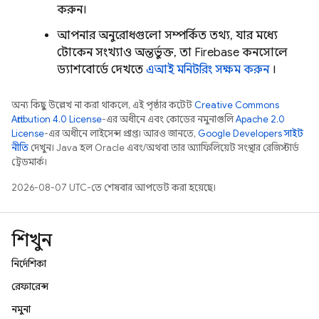
করুন।
আপনার অনুরোধগুলো সম্পর্কিত তথ্য, যার মধ্যে
টোকেন সংখ্যাও অন্তর্ভুক্ত, তা
Firebase
কনসোলে
ড্যাশবোর্ডে দেখতে
এআই মনিটরিং সক্ষম করুন
।
অন্য কিছু উল্লেখ না করা থাকলে, এই পৃষ্ঠার কন্টেন্ট
Creative Commons
Attribution 4.0 License
-এর অধীনে এবং কোডের নমুনাগুলি
Apache 2.0
License
-এর অধীনে লাইসেন্স প্রাপ্ত। আরও জানতে,
Google Developers সাইট
নীতি
দেখুন। Java হল Oracle এবং/অথবা তার অ্যাফিলিয়েট সংস্থার রেজিস্টার্ড
ট্রেডমার্ক।
2026-08-07 UTC-তে শেষবার আপডেট করা হয়েছে।
শিখুন
নির্দেশিকা
রেফারেন্স
নমুনা