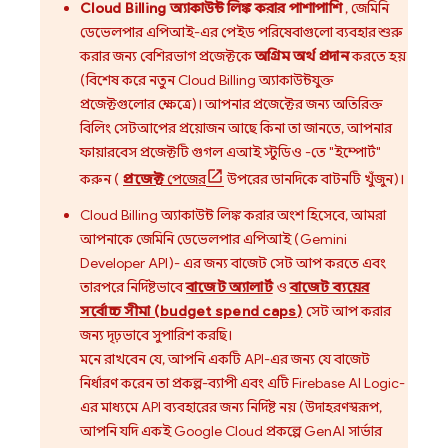
Cloud Billing
অ্যাকাউন্ট লিঙ্ক করার পাশাপাশি
,
জেমিনি
ডেভেলপার এপিআই-এর
পেইড পরিষেবাগুলো ব্যবহার শুরু
করার জন্য বেশিরভাগ প্রজেক্টকে
অগ্রিম অর্থ প্রদান
করতে হয়
(বিশেষ করে নতুন
Cloud Billing
অ্যাকাউন্টযুক্ত
প্রজেক্টগুলোর ক্ষেত্রে)। আপনার প্রজেক্টের জন্য অতিরিক্ত
বিলিং সেটআপের প্রয়োজন আছে কিনা তা জানতে, আপনার
ফায়ারবেস প্রজেক্টটি
গুগল এআই স্টুডিও
-তে "ইম্পোর্ট"
করুন (
প্রজেক্ট
পেজের
উপরের ডানদিকে বাটনটি খুঁজুন)।
Cloud Billing
অ্যাকাউন্ট লিঙ্ক করার অংশ হিসেবে, আমরা
আপনাকে
জেমিনি ডেভেলপার এপিআই (Gemini
Developer API)-
এর জন্য বাজেট সেট আপ করতে এবং
তারপরে নির্দিষ্টভাবে
বাজেট অ্যালার্ট
ও
বাজেট ব্যয়ের
সর্বোচ্চ সীমা (budget spend caps)
সেট আপ করার
জন্য দৃঢ়ভাবে সুপারিশ করছি।
মনে রাখবেন যে, আপনি একটি API-এর জন্য যে বাজেট
নির্ধারণ করেন তা প্রকল্প-ব্যাপী এবং এটি
Firebase AI Logic-
এর
মাধ্যমে API ব্যবহারের জন্য নির্দিষ্ট নয় (উদাহরণস্বরূপ,
আপনি যদি একই
Google Cloud
প্রকল্পে GenAI সার্ভার