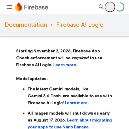
Documentation
Firebase AI Logic
Starting November 2, 2026, Firebase App
Check enforcement will be
required
to use
Firebase AI Logic.
Learn more.
Model updates:
The latest Gemini models, like
Gemini 3.6 Flash
, are available to use with
Firebase AI Logic!
Learn more.
All Imagen models will shut down as early
as
August 17, 2026
.
Learn about migrating
your apps to use Nano Banana.