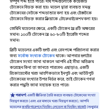
সম্পূর্ণ শব্দ হতে পারে। দীর্ঘ শব্দগুলোকে কয়েকটি
টোকেনে বিভক্ত করা হয়। মডেল দ্বারা ব্যবহৃত সমস্ত
টোকেনের সেটকে শব্দভান্ডার বলা হয় এবং টেক্সটকে
টোকেনে বিভক্ত করার প্রক্রিয়াকে
টোকেনাইজেশন
বলা হয়।
জেমিনি
মডেলের ক্ষেত্রে, একটি টোকেন প্রায় ৪টি অক্ষরের
সমান। ১০০টি টোকেন প্রায় ৬০-৮০টি ইংরেজি শব্দের
সমান।
প্রতিটি মডেলের একটি প্রম্পট এবং রেসপন্সে পরিচালনা করার
জন্য
সর্বোচ্চ সংখ্যক টোকেন
থাকে। আপনার প্রম্পটের
টোকেন সংখ্যা জানা থাকলে আপনি এই সীমা অতিক্রম
করেছেন কিনা তা জানতে পারবেন। এছাড়াও, একটি
রিকোয়েস্টের খরচ আংশিকভাবে ইনপুট এবং আউটপুট
টোকেনের সংখ্যার উপর নির্ভর করে, তাই টোকেন গণনা
করার পদ্ধতি জানা সহায়ক হতে পারে।
পরামর্শ:
একটি প্রতিক্রিয়া তৈরি করতে ব্যবহৃত টোকেনের সংখ্যা
নিয়ন্ত্রণ করতে (এবং এর মাধ্যমে খরচ নিয়ন্ত্রণ করতে), আপনি
মডেলের
কনফিগারেশনে থিংকিং লেভেল বা থিংকিং বাজেট
(শুধুমাত্র