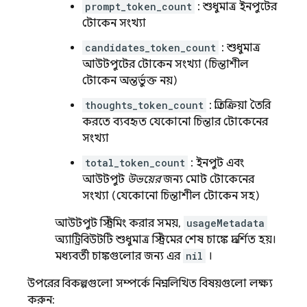
prompt_token_count
: শুধুমাত্র ইনপুটের
টোকেন সংখ্যা
candidates_token_count
: শুধুমাত্র
আউটপুটের টোকেন সংখ্যা (চিন্তাশীল
টোকেন অন্তর্ভুক্ত নয়)
thoughts_token_count
: প্রতিক্রিয়া তৈরি
করতে ব্যবহৃত যেকোনো চিন্তার টোকেনের
সংখ্যা
total_token_count
: ইনপুট এবং
আউটপুট
উভয়ের
জন্য মোট টোকেনের
সংখ্যা (যেকোনো চিন্তাশীল টোকেন সহ)
আউটপুট স্ট্রিমিং করার সময়,
usageMetadata
অ্যাট্রিবিউটটি শুধুমাত্র স্ট্রিমের শেষ চাঙ্কে প্রদর্শিত হয়।
মধ্যবর্তী চাঙ্কগুলোর জন্য এর
nil
।
উপরের বিকল্পগুলো সম্পর্কে নিম্নলিখিত বিষয়গুলো লক্ষ্য
করুন: