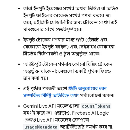
তারা ইনপুট ইমেজের সংখ্যা অথবা ভিডিও বা অডিও
ইনপুট ফাইলের সেকেন্ড সংখ্যা গণনা করবে
না
।
তবে, এই প্রতিটি মোডালিটির জন্য টোকেন সংখ্যা এই
মানগুলোর সাথে
সঙ্গতিপূর্ণ
হবে।
ইনপুট টোকেন গণনার মধ্যে প্রম্পট (টেক্সট এবং
যেকোনো ইনপুট ফাইল) এবং সেইসাথে যেকোনো
সিস্টেম নির্দেশাবলী ও টুল অন্তর্ভুক্ত থাকে।
আউটপুট টোকেন গণনায় কোনো থিঙ্কিং টোকেন
অন্তর্ভুক্ত থাকে না; সেগুলো একটি পৃথক ফিল্ডে
প্রদান করা হয়।
এই পৃষ্ঠার পরবর্তী অংশে
প্রতিটি অনুরোধের ধরন
সম্পর্কিত নির্দিষ্ট অতিরিক্ত তথ্য
পর্যালোচনা করুন।
Gemini Live API
মডেলগুলো
countTokens
সমর্থন করে
না
। এছাড়াও,
Firebase AI Logic
এখনও
Live API
মডেলের রেসপন্সে
usageMetadata
অ্যাট্রিবিউটটি সমর্থন করে না,