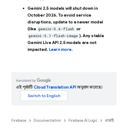
Gemini 2.5 models will shut down in
October 2026
. To avoid service
disruptions, update to a newer model
(like
or
gemini-3.6-flash
). Any stable
gemini-3.1-flash-image
Gemini Live API 2.5 models are not
impacted.
Learn more.
এই পৃষ্ঠাটি
Cloud Translation API
অনুবাদ করেছে।
Firebase
Documentation
Firebase AI Logic
এআই