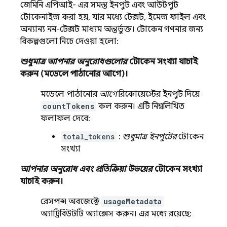
জেমিনি এপিআই-
এর সমস্ত ইনপুট এবং আউটপুট
টোকেনাইজ করা হয়, যার মধ্যে টেক্সট, ইমেজ ফাইল এবং
অন্যান্য নন-টেক্সট মাধ্যম অন্তর্ভুক্ত। টোকেন গণনার জন্য
বিকল্পগুলো নিচে দেওয়া হলো:
শুধুমাত্র আপনার অনুরোধগুলোর
টোকেন সংখ্যা যাচাই
করুন (মডেলে পাঠানোর আগে)।
মডেলে পাঠানোর
আগে
রিকোয়েস্টের ইনপুট দিয়ে
countTokens
কল করুন। এটি নিম্নলিখিত
ফলাফল দেবে:
total_tokens
:
শুধুমাত্র ইনপুটের
টোকেন
সংখ্যা
আপনার অনুরোধ এবং প্রতিক্রিয়া উভয়ের
টোকেন সংখ্যা
যাচাই করুন।
রেসপন্স অবজেক্টে
usageMetadata
অ্যাট্রিবিউটটি অ্যাক্সেস করুন। এর মধ্যে রয়েছে: