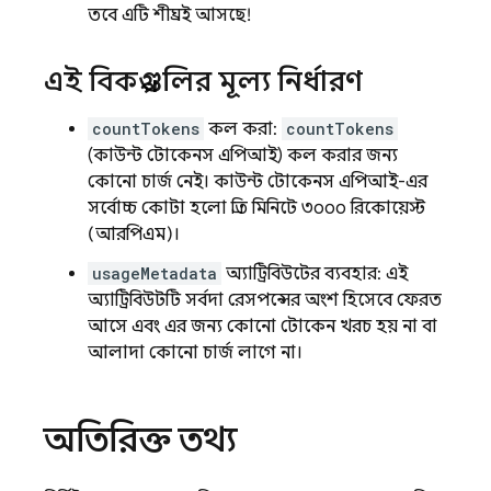
তবে এটি শীঘ্রই আসছে!
এই বিকল্পগুলির মূল্য নির্ধারণ
countTokens
কল করা:
countTokens
(কাউন্ট টোকেনস এপিআই) কল করার জন্য
কোনো চার্জ নেই। কাউন্ট টোকেনস এপিআই-এর
সর্বোচ্চ কোটা হলো প্রতি মিনিটে ৩০০০ রিকোয়েস্ট
(আরপিএম)।
usageMetadata
অ্যাট্রিবিউটের ব্যবহার: এই
অ্যাট্রিবিউটটি সর্বদা রেসপন্সের অংশ হিসেবে ফেরত
আসে এবং এর জন্য কোনো টোকেন খরচ হয় না বা
আলাদা কোনো চার্জ লাগে না।
অতিরিক্ত তথ্য