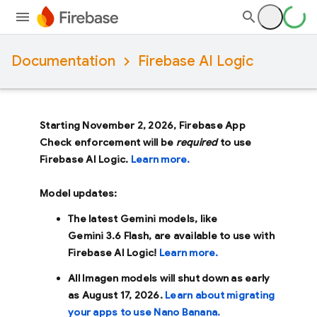
Documentation
Firebase AI Logic
Starting November 2, 2026, Firebase App
Check enforcement will be
required
to use
Firebase AI Logic.
Learn more.
Model updates:
The latest Gemini models, like
Gemini 3.6 Flash
, are available to use with
Firebase AI Logic!
Learn more.
All Imagen models will shut down as early
as
August 17, 2026
.
Learn about migrating
your apps to use Nano Banana.