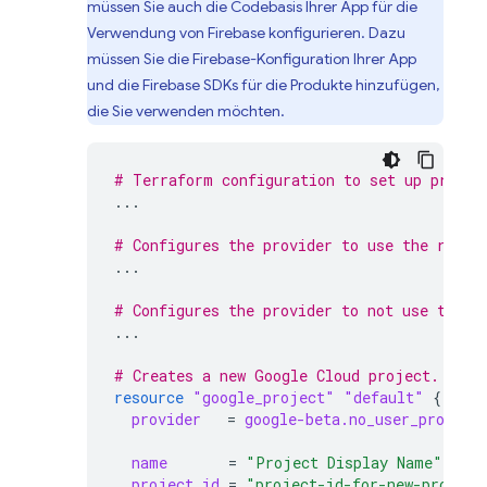
müssen Sie auch die Codebasis Ihrer App für die
Verwendung von Firebase konfigurieren. Dazu
müssen Sie die Firebase-Konfiguration Ihrer App
und die Firebase SDKs für die Produkte hinzufügen,
die Sie verwenden möchten.
# Terraform configuration to set up provid
...
# Configures the provider to use the resou
...
# Configures the provider to not use the r
...
# Creates a new Google Cloud project.
resource
"google_project"
"default"
{
provider
=
google-beta.no_user_project
name
=
"Project Display Name"
project_id
=
"project-id-for-new-project