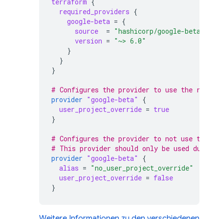
terraform
{
required_providers
{
google-beta
=
{
source
=
"hashicorp/google-beta"
version
=
"~> 6.0"
}
}
}
# Configures the provider to use the resou
provider
"google-beta"
{
user_project_override
=
true
}
# Configures the provider to not use the r
# This provider should only be used during
provider
"google-beta"
{
alias
=
"no_user_project_override"
user_project_override
=
false
}
Weitere Informationen zu den verschiedenen