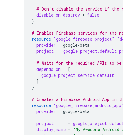
  # Don't disable the service if the resou
disable_on_destroy
=
false
}
# Enables Firebase services for the new pr
resource
"google_firebase_project"
"defaul
provider
=
google-beta
project
=
google_project.default.projec
  # Waits for the required APIs to be enab
depends_on
=
[
google_project_service.default
]
}
# Creates a Firebase Android App in the ne
resource
"google_firebase_android_app"
"de
provider
=
google-beta
project
=
google_project.default.pr
display_name
=
"My Awesome Android app"