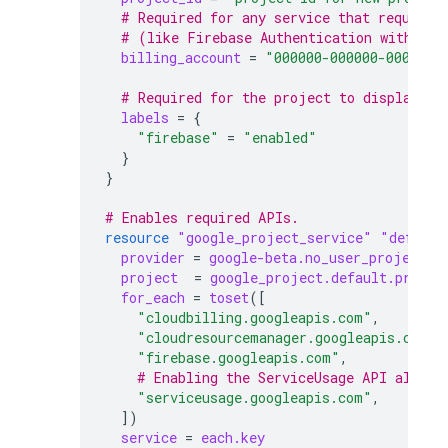
  # Required for any service that requires
  # (like Firebase Authentication with GCI
billing_account
=
"000000-000000-000000"
  # Required for the project to display in
labels
=
{
"firebase"
=
"enabled"
}
}
# Enables required APIs.
resource
"google_project_service"
"default
provider
=
google-beta.no_user_project_o
project
=
google_project.default.projec
for_each
=
toset
([
"cloudbilling.googleapis.com"
,
"cloudresourcemanager.googleapis.com"
,
"firebase.googleapis.com"
,
    # Enabling the ServiceUsage API allows
"serviceusage.googleapis.com"
,
])
service
=
each.key