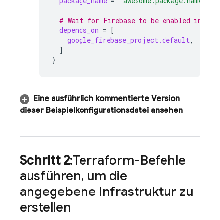
package_name
=
"awesome.package.name"
  # Wait for Firebase to be enabled in the
depends_on
=
[
google_firebase_project.default
,
]
}
Eine ausführlich kommentierte Version
dieser Beispielkonfigurationsdatei ansehen
Schritt 2
:Terraform-Befehle
ausführen
,
um die
angegebene Infrastruktur zu
erstellen