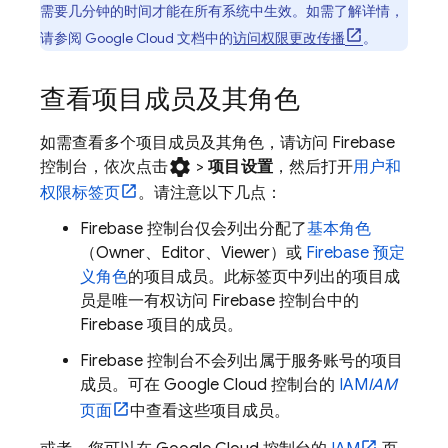
需要几分钟的时间才能在所有系统中生效。如需了解详情，
请参阅
Google Cloud
文档中的
访问权限更改传播
。
查看项目成员及其角色
如需查看多个项目成员及其角色，请访问
Firebase
settings
控制台，依次点击
>
项目设置
，然后打开
用户和
权限
标签页
。请注意以下几点：
Firebase
控制台仅会列出分配了
基本角色
（Owner、Editor、Viewer）或
Firebase 预定
义角色
的项目成员。此标签页中列出的项目成
员是唯一有权访问
Firebase
控制台中的
Firebase 项目的成员。
Firebase
控制台不会列出属于服务账号的项目
成员。可在
Google Cloud
控制台的
IAM
IAM
页面
中查看这些项目成员。