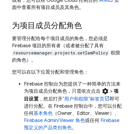
或者，您可以在
Google Cloud
控制台的
IAM
页
面中查看所有
项目成员及其角色。
为项目成员分配角色
要管理分配给每个项目成员的角色，您必须是
Firebase 项目的所有者（或者被分配了具有
resourcemanager.projects.setIamPolicy
权限
的角色）。
您可以在以下位置分配和管理角色：
Firebase
控制台为您提供了一种简单的方法来
settings
为项目成员分配角色，只需依次点击
>
项
目设置
，然后打开
“用户和权限”
标签页
即可
进行分配。在
Firebase
控制台中，您可以分配
任何
基本角色
（Owner、Editor、Viewer）、
Firebase Admin/Viewer 角色
或任何
Firebase
预定义的产品类别角色
。