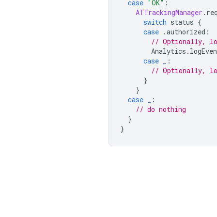
case
"OK"
:
ATTrackingManager
.
re
switch
status
{
case
.
authorized
:
// Optionally, l
Analytics
.
logEven
case
_
:
// Optionally, l
}
}
case
_
:
// do nothing
}
}