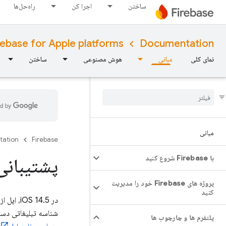
ساختن
اجرا کن
راه‌حل‌ها
rebase for Apple platforms
Documentation
نمای کلی
مبانی
هوش مصنوعی
ساختن
مبانی
tation
Firebase
با Firebase شروع کنید
پشتیبانی ا
پروژه های Firebase خود را مدیریت
کنید
در  14.5
شناسه تبلیغاتی دستگاه (IDFA) دریافت کنند. برای جزئیات 
پلتفرم ها و چارچوب ها