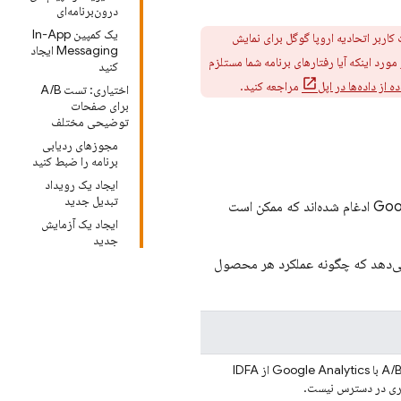
درون‌برنامه‌ای
یک کمپین In-App
بر اتحادیه اروپا گوگل برای نمایش
Messaging ایجاد
مورد اینکه آیا رفتارهای برنامه شما مستلزم
کنید
ز داده‌ها در اپل
مراجعه کنید.
اختیاری: تست A/B
برای صفحات
توضیحی مختلف
مجوزهای ردیابی
برنامه را ضبط کنید
ایجاد یک رویداد
تبدیل جدید
Goo
ادغام شده‌اند که ممکن است
ایجاد یک آزمایش
جدید
 و توضیح می‌دهد که چگونه عملکرد هر محصول
A/B
با
Google Analytics
از IDFA