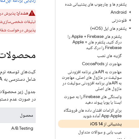
ردیابی برنامه اپل
پلتفرم ها و چارچوب های پشتیبانی شده
Android
هشدار:
پذیرش درخ
فلوت‌زنی
تبلیغات شخصی‌سازی‌شد
پلتفرم های اپل (i
OS+)
پذیرش درخواست شفافیت
پلتفرم های Apple + Firebase را
درک کنید، پلتفرم های Apple +
Firebase را درک کنید
محصولات آ
گزینه های نصب
مهاجرت از Cocoa
Pods
کیت‌های توسعه نرم‌افزار فایربیس به IDFA دس
مهاجرت به APIهای برنامه افزودنی
سوئیفت در ماژول های اصلی، مهاجرت
شامل دسترسی به IDFA باشد.
به APIهای برنامه افزودنی سوئیفت در
ماژول های اصلی
وابستگی های Firebase را به صورت
در صورت عدم دسترسی به IDFA تحت تأثیر
ایستا یا پویا پیوند دهید
برای الزامات افشای داده های فروشگاه
محصول
App Apple آماده شوید
پشتیبانی از i
OS 14
A/B Testing
عیب یابی و سوالات متداول