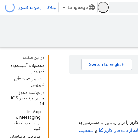
وبلاگ
رفتن به کنسول
در این صفحه
محصولات آسیب‌دیده
فایربیس
ادغام‌های تحت تأثیر
فایربیس
درخواست مجوز
ردیابی برنامه در iOS
14
In-App
Messaging به
 کاربر را برای ردیابی یا دسترسی به
برنامه خود اضافه
کنید
از داده‌های کاربر
و
شفافیت
مدیریت رد پیام‌های