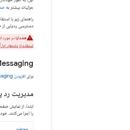
جزئیات بیشتر به
صف
راهنمای زیر با استفاد
دسترسی ردیابی از طر
هشدار:
در مورد ای
استفاده از داده‌های اپل
Messaging
برای
افزودن
saging
مدیریت رد پی
را اجرا می‌کنند، خو
سویفت