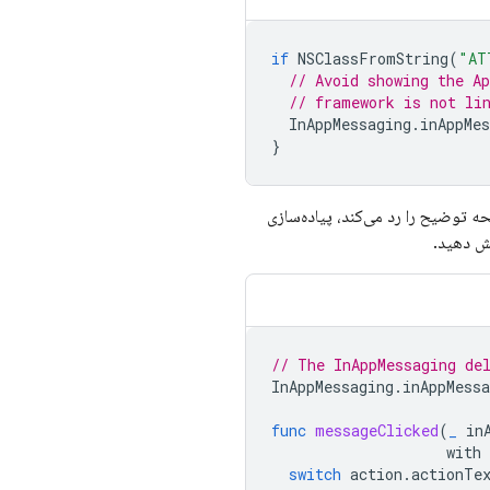
if
NSClassFromString
(
"AT
// Avoid showing the A
// framework is not li
InAppMessaging
.
inAppMes
}
ه توضیح را رد می‌کند، پیاده‌سازی
یش دهید.
// The InAppMessaging de
InAppMessaging
.
inAppMessa
func
messageClicked
(
_
in
with
switch
action
.
actionTe