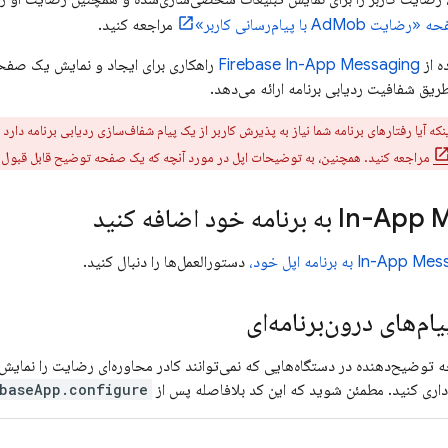
حه «رضایت
AdMob
با پیام‌رسانی کاربر»
مراجعه کنید.
ه از
Firebase In-App Messaging
راهکاری برای ایجاد و نمایش یک صفح
یق شفافیت ردیابی برنامه ارائه می‌دهد.
نکه آیا رفتارهای برنامه شما نیاز به پذیرش کاربر از یک پیام شفاف‌سازی ردیابی برنامه دارد ی
مراجعه کنید. همچنین، به توضیحات اپل در مورد آنچه که یک صفحه توضیح قابل قبول ر
In-App 
به برنامه خود اضافه کنید
In-App Mes
به برنامه اپل خود،
دستورالعمل‌ها را دنبال کنید.
ام‌های درون‌برنامه‌ای
دداری کنید. مطمئن شوید که این کد بلافاصله پس از
baseApp.configure()