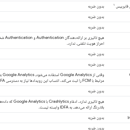
۱
فایربیس
بدون ضربه
بدون ضربه
بدون ضربه
هیچ تاثیری بر ارائه‌دهندگان
Authentication
و
Authentication
شخص
احراز هویت تلفنی، ندارد.
بدون ضربه
بدون ضربه
وقتی از
Google Analytics
استفاده می‌شود،
Google Analytics
به
مرتبط با
FCM
را ثبت می‌کند. انتساب این رویدادها نیاز به دسترسی IDFA دارد.
بدون ضربه
هیچ تاثیری ندارد. ادغام
Crashlytics
با
Google Analytics
بلادرنگ ارائه می‌دهد، به IDFA وابسته نیست.
I
بدون ضربه
بدون ضربه