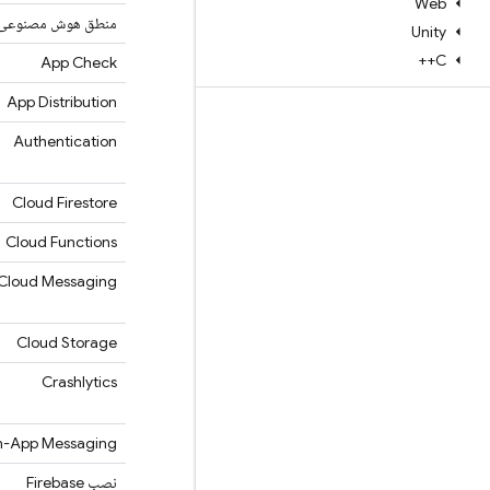
Web
منطق هوش مصنوعی 
Unity
C++
App Check
App Distribution
Authentication
Cloud Firestore
Cloud Functions
Cloud Messaging
Cloud Storage
Crashlytics
n-App Messaging
نصب
Firebase