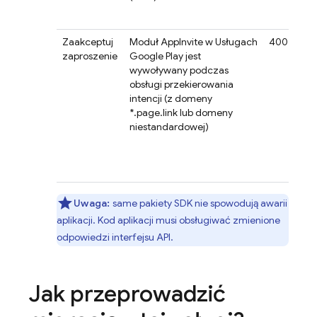
al
bę
Zaakceptuj
Moduł AppInvite w Usługach
400
G
zaproszenie
Google Play jest
w
wywoływany podczas
są
obsługi przekierowania
Go
intencji (z domeny
wy
*.page.link lub domeny
sp
niestandardowej)
zn
o
o
4
Uwaga:
same pakiety SDK nie spowodują awarii
aplikacji. Kod aplikacji musi obsługiwać zmienione
odpowiedzi interfejsu API.
Jak przeprowadzić