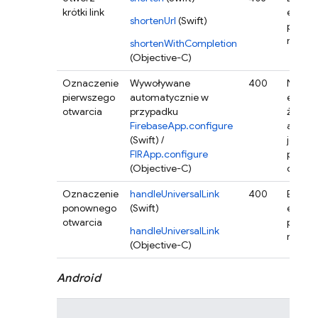
krótki link
emito
shortenUrl
(Swift)
przycz
niepo
shortenWithCompletion
(Objective-C)
Oznaczenie
Wywoływane
400
Nie są
pierwszego
automatycznie w
emito
otwarcia
przypadku
żadne 
FirebaseApp.configure
ale obi
(Swift) /
jest od
FIRApp.configure
pustym
(Objective-C)
danym
Oznaczenie
handleUniversalLink
400
Błąd je
ponownego
(Swift)
emito
otwarcia
przycz
handleUniversalLink
niepo
(Objective-C)
Android