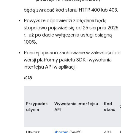
będą zwracać kod stanu HTTP 400 lub 403.
Powyższe odpowiedzi z błędami będą
stopniowo pojawiać się od 25 sierpnia 2025
r., aż po dacie wyłączenia usługi osiągną
100%.
Poniżej opisano zachowanie w zależności od
wersji platformy pakietu SDK i wywołania
interfejsu API w aplikacji:
iOS
Przypadek
Wywołanie interfejsu
Kod
Zacho
użycia
API
stanu
Utwórz
shorten
(Swift)
403
Błąd je