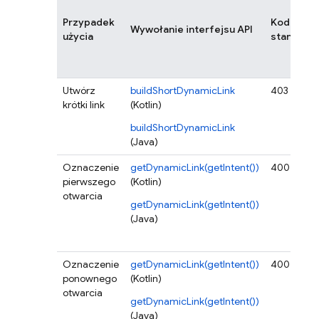
Przypadek
Kod
Wywołanie interfejsu API
Z
użycia
stanu
Utwórz
buildShortDynamicLink
403
Bł
krótki link
(Kotlin)
e
p
buildShortDynamicLink
n
(Java)
Oznaczenie
getDynamicLink(getIntent())
400
Z
pierwszego
(Kotlin)
z
otwarcia
o
getDynamicLink(getIntent())
p
(Java)
al
bę
Oznaczenie
getDynamicLink(getIntent())
400
Z
ponownego
(Kotlin)
z
otwarcia
o
getDynamicLink(getIntent())
p
(Java)