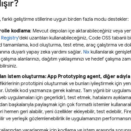
ışır?
, farklı geliştirme stillerine uygun birden fazla modu destekler:
rolle kodlama
: Mevcut depoları içe aktarabileceğiniz veya yen
Registry
'deki uzantıları kullanabileceğiniz, Code OSS tabanlı b
 tamamlama, kod oluşturma, test etme, araç çalıştırma ve d
anına duyarlı yapay zeka yardımı sağlar.
Nix
kullanılarak genişle
çalışma alanlarınızı, dağıtım yaklaşımınızı ve hedef çalışma z
ilirsiniz.
an istem oluşturma:
App Prototyping agent
, diğer adıyl
ikirlerinin prototipini oluşturmak ve bunları iyileştirmek için ye
ır. Üstelik kod yazmanıza gerek kalmaz. Tam yığınlı bir uygulama
eb uygulamaları için geçerlidir), test etmek, hatalarını ayıkla
zdan başkalarıyla paylaşmak için çok formatlı istemler kullanarak
eri hemen geri alabilir, yeni özellikler ekleyebilir, test edebilir,
Fir
lir ve yerleşik gözlemlenebilirlik ile uygulamanızın performansını 
tajlarından yararlanmak için kodlama ve istem arasında sorunsu