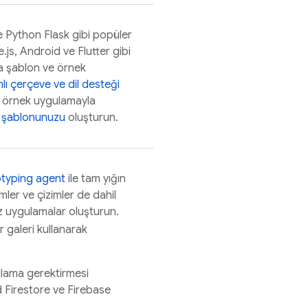
e Python Flask gibi popüler
e.js, Android ve Flutter gibi
a şablon ve örnek
ı çerçeve ve dil desteği
a örnek uygulamayla
 şablonunuzu
oluşturun.
typing agent
ile tam yığın
mler ve çizimler de dahil
iz uygulamalar oluşturun.
r galeri kullanarak
ulama gerektirmesi
 Firestore
ve
Firebase