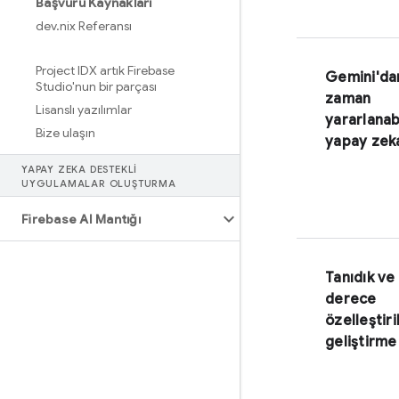
Başvuru Kaynakları
dev
.
nix Referansı
Project IDX artık Firebase
Gemini
'da
Studio'nun bir parçası
zaman
Lisanslı yazılımlar
yararlanab
Bize ulaşın
yapay zek
YAPAY ZEKA DESTEKLI
UYGULAMALAR OLUŞTURMA
Firebase AI Mantığı
Tanıdık ve
derece
özelleştiril
geliştirme