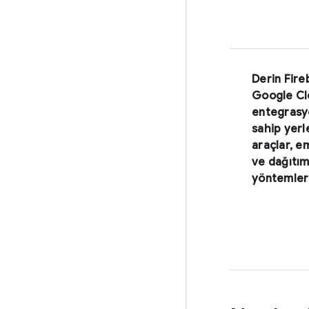
Derin Fire
Google Cl
entegrasy
sahip yerl
araçlar, e
ve dağıtı
yöntemler