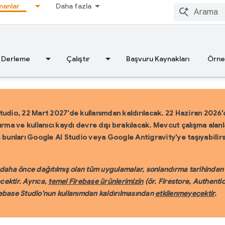
anlar
Daha fazla
Derleme
Çalıştır
Başvuru Kaynakları
Örne
tudio, 22 Mart 2027'de kullanımdan kaldırılacak.
22 Haziran 2026'd
urma ve kullanıcı kaydı devre dışı bırakılacak. Mevcut çalışma ala
e bunları Google AI Studio veya Google Antigravity'ye taşıyabilir
daha önce dağıtılmış olan tüm uygulamalar, sonlandırma tarihinden
ektir. Ayrıca,
temel Firebase ürünlerimizin
(ör. Firestore, Authenti
ebase Studio'nun kullanımdan kaldırılmasından
etkilenmeyecektir
.