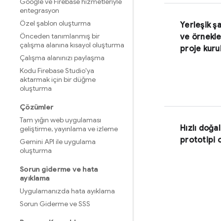
Google ve Firebase hizmetleriyle
entegrasyon
Özel şablon oluşturma
Yerleşik ş
Önceden tanımlanmış bir
ve örnekler
çalışma alanına kısayol oluşturma
proje kur
Çalışma alanınızı paylaşma
Kodu Firebase Studio'ya
aktarmak için bir düğme
oluşturma
Çözümler
Tam yığın web uygulaması
Hızlı doğal
geliştirme
,
yayınlama ve izleme
prototipi 
Gemini API ile uygulama
oluşturma
Sorun giderme ve hata
ayıklama
Uygulamanızda hata ayıklama
Sorun Giderme ve SSS