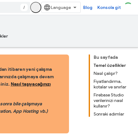
/
Blog
Konsola git
kler
Bu sayfada
Temel özellikler
an itibaren yeni çalışma
Nasıl çalışır?
nlarınızda çalışmaya devam
Fiyatlandırma,
siniz.
Nasıl taşıyacağınızı
kotalar ve sınırlar
Firebase Studio
verilerinizi nasıl
 sonra bile çalışmaya
kullanır?
cation, App Hosting vb.)
Sonraki adımlar