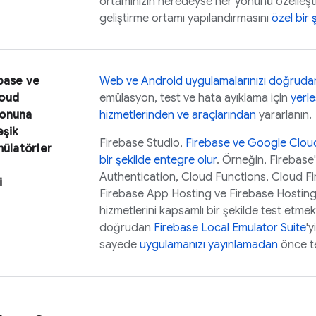
ortamınızın neredeyse her yönünü özelleştir
geliştirme ortamı yapılandırmasını
özel bir 
base ve
Web ve Android uygulamalarınızı doğrudan 
oud
emülasyon, test ve hata ayıklama için
yerl
onuna
hizmetlerinden ve araçlarından
yararlanın.
eşik
Firebase Studio
,
Firebase ve
Google Clou
mülatörler
bir şekilde entegre olur
. Örneğin, Firebase'
m
Authentication
,
Cloud Functions
,
Cloud Fi
i
Firebase App Hosting
ve
Firebase Hostin
hizmetlerini kapsamlı bir şekilde test etmek
doğrudan
Firebase Local Emulator Suite
'y
sayede
uygulamanızı yayınlamadan
önce te