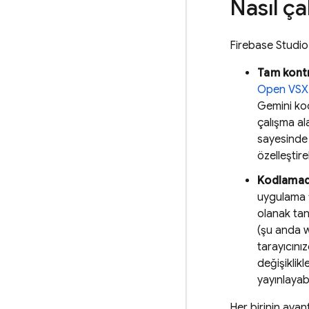
Nasıl çal
Firebase Studio
Tam kont
Open VSX 
Gemini
kod
çalışma al
sayesinde 
özelleştireb
Kodlamad
uygulama f
olanak tan
(şu anda w
tarayıcını
değişiklikl
yayınlayabi
Her birinin avan