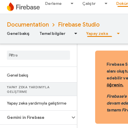
Derleme
Çalıştır
Doküm
Documentation
Firebase Studio
Genel bakış
Temel bilgiler
Yapay zeka
Firebase S
alanı oluşt
Genel bakış
edebilir v
öğrenin.
YAPAY ZEKA YARDIMIYLA
GELIŞTIRME
Firebase'e 
Yapay zeka yardımıyla geliştirme
devam edec
tamamı Fir
Gemini in Firebase