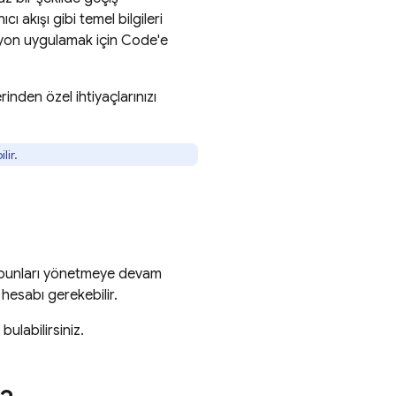
ı akışı gibi temel bilgileri
syon uygulamak için
Code
'e
inden özel ihtiyaçlarınızı
lir.
ve bunları yönetmeye devam
hesabı gerekebilir.
ulabilirsiniz.