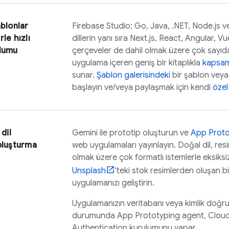
ablonlar
Firebase Studio
; Go, Java, .NET, Node.js v
le hızlı
dillerin yanı sıra Next.js, React, Angular, Vu
ulumu
çerçeveler de dahil olmak üzere çok sayıd
uygulama içeren geniş bir kitaplıkla
kapsaml
sunar.
Şablon galerisindeki
bir şablon vey
başlayın ve/veya paylaşmak için kendi
özel
 dil
Gemini
ile prototip oluşturun ve
App Proto
oluşturma
web uygulamaları yayınlayın. Doğal dil, resi
olmak üzere çok formatlı istemlerle eksiks
Unsplash
'teki stok resimlerden oluşan bi
uygulamanızı geliştirin.
Uygulamanızın veritabanı veya kimlik doğr
durumunda
App Prototyping agent
,
Cloud
Authentication
kurulumunu yapar.