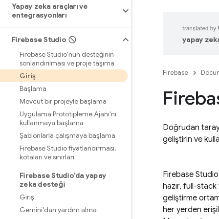
Yapay zeka araçları ve
entegrasyonları
Firebase Studio
yapay zeka 
Firebase Studio'nun desteğinin
sonlandırılması ve proje taşıma
Firebase
Docum
Giriş
Başlama
Fireba
Mevcut bir projeyle başlama
Uygulama Prototipleme Ajanı'nı
kullanmaya başlama
Doğrudan tarayıc
Şablonlarla çalışmaya başlama
geliştirin ve ku
Firebase Studio fiyatlandırması
,
kotaları ve sınırları
Firebase Studio
Firebase Studio'da yapay
zeka desteği
hazır, full-stac
Giriş
geliştirme ortam
her yerden erişi
Gemini'dan yardım alma