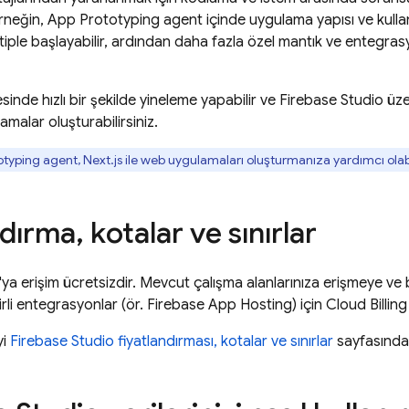
Örneğin,
App Prototyping agent
içinde uygulama yapısı ve kullanıc
otiple başlayabilir, ardından daha fazla özel mantık ve entegra
sinde hızlı bir şekilde yineleme yapabilir ve
Firebase Studio
üzer
amalar oluşturabilirsiniz.
otyping agent
, Next.js ile web uygulamaları oluşturmanıza yardımcı olabi
ndırma
,
kotalar ve sınırlar
'ya erişim ücretsizdir. Mevcut çalışma alanlarınıza erişmeye 
lirli entegrasyonlar (ör.
Firebase App Hosting
) için
Cloud Billing
yi
Firebase Studio fiyatlandırması, kotalar ve sınırlar
sayfasında b