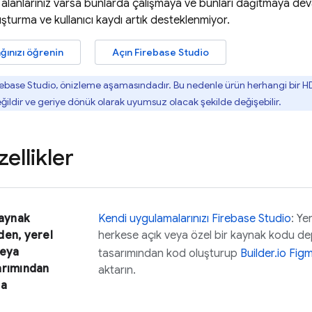
alanlarınız varsa bunlarda çalışmaya ve bunları dağıtmaya deva
uşturma ve kullanıcı kaydı artık desteklenmiyor.
ağınızı öğrenin
Açın
Firebase Studio
rebase Studio
, önizleme aşamasındadır. Bu nedenle ürün herhangi bir 
değildir ve geriye dönük olarak uyumsuz olacak şekilde değişebilir.
ellikler
kaynak
Kendi uygulamalarınızı
Firebase Studio
: Ye
den, yerel
herkese açık veya özel bir kaynak kodu d
veya
tasarımından kod oluşturup
Builder.io Figm
arımından
aktarın.
ma