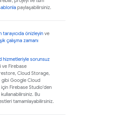
ebilir, projeyi ve tüm
şablonla
paylaşabilirsiniz.
tarayıcıda önizleyin
ve
eşik çalışma zamanı
d
hizmetleriyle sorunsuz
i ve
Firebase
restore
,
Cloud Storage
,
g
gibi
Google Cloud
 için
Firebase Studio
'den
i kullanabilirsiniz. Bu
stleri tamamlayabilirsiniz.