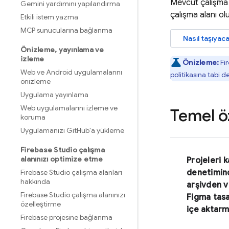
Mevcut çalışma 
Gemini yardımını yapılandırma
çalışma alanı ol
Etkili istem yazma
MCP sunucularına bağlanma
Nasıl taşıyac
Önizleme
,
yayınlama ve
izleme
Önizleme:
Fi
Web ve Android uygulamalarını
politikasına tabi 
önizleme
Uygulama yayınlama
Web uygulamalarını izleme ve
Temel öz
koruma
Uygulamanızı Git
Hub'a yükleme
Firebase Studio çalışma
alanınızı optimize etme
Projeleri 
Firebase Studio çalışma alanları
denetimin
hakkında
arşivden 
Firebase Studio çalışma alanınızı
Figma tas
özelleştirme
içe aktar
Firebase projesine bağlanma