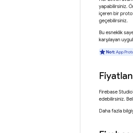
yapabilirsiniz. 
içeren bir prot
geçebilirsiniz.
Bu esneklik saye
karşılayan uygul
Not:
App Prot
Fiyatla
Firebase Studio
edebilirsiniz. Be
Daha fazla bilgi