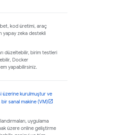
hbet, kod üretimi, araç
ın yapay zeka destekli
 düzeltebilir, birim testleri
zebilir, Docker
lem yapabilirsiniz.
i üzerine kurulmuştur ve
 bir sanal makine (VM)
pılandırmaları, uygulama
mak üzere online geliştirme