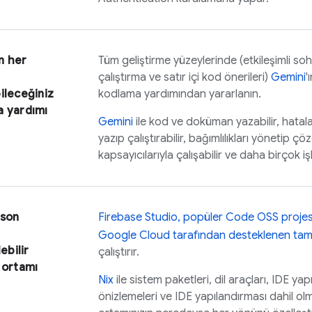
n her
Tüm geliştirme yüzeylerinde (etkileşimli so
çalıştırma ve satır içi kod önerileri)
Gemini
'
ileceğiniz
kodlama yardımından yararlanın.
a yardımı
Gemini
ile kod ve doküman yazabilir, hataları
yazıp çalıştırabilir, bağımlılıkları yönetip çö
kapsayıcılarıyla çalışabilir ve daha birçok iş
 son
Firebase Studio
, popüler
Code OSS
projes
Google Cloud
tarafından desteklenen tam
ebilir
çalıştırır.
 ortamı
Nix
ile sistem paketleri, dil araçları, IDE ya
önizlemeleri ve IDE yapılandırması dahil ol