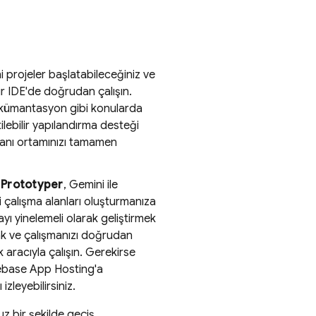
i projeler başlatabileceğiniz ve
ir IDE'de doğrudan çalışın.
okümantasyon gibi konularda
tilebilir yapılandırma desteği
amanı ortamınızı tamamen
a
Prototyper
,
Gemini
ile
ni çalışma alanları oluşturmanıza
yı yinelemeli olarak geliştirmek
mak ve çalışmanızı doğrudan
 aracıyla çalışın. Gerekirse
ebase App Hosting
'a
izleyebilirsiniz.
z bir şekilde geçiş