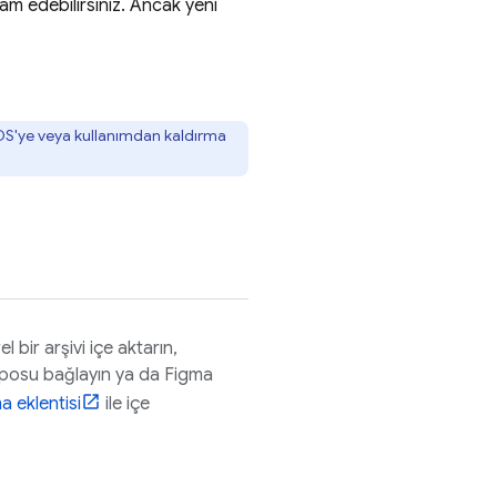
m edebilirsiniz. Ancak yeni
HDS'ye veya kullanımdan kaldırma
rel bir arşivi içe aktarın,
eposu bağlayın ya da Figma
a eklentisi
ile içe