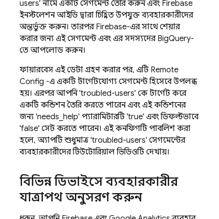
users' নামে একটি সেগমেন্ট তৈরি করুন এবং
Firebase
ইনস্টলেশন আইডি দ্বারা চিহ্নিত উপযুক্ত ব্যবহারকারীদের
অন্তর্ভুক্ত করুন। তারপর Firebase-এর সাথে শেয়ার
করার জন্য এই সেগমেন্ট এবং এর সদস্যদের BigQuery-
তে আপলোড করুন।
ফায়ারবেস এই ডেটা গ্রহণ করার পর, এটি
Remote
Config
-এ একটি টার্গেটযোগ্য সেগমেন্ট হিসেবে উপলব্ধ
হয়। এরপর আপনি 'troubled-users' কে টার্গেট করে
একটি কন্ডিশন তৈরি করতে পারেন এবং এই কন্ডিশনের
জন্য 'needs_help' প্যারামিটারটি 'true' এবং ডিফল্টভাবে
'false' সেট করতে পারেন। এই কনফিগটি পাবলিশ করা
হলে, অ্যাপটি শুধুমাত্র 'troubled-users' সেগমেন্টের
ব্যবহারকারীদের টিউটোরিয়াল ভিডিওটি দেখায়।
বিভিন্ন ডিভাইসে ব্যবহারকারীর
যাত্রাপথ অনুসরণ করুন
ধরুন, আপনি Firebase এবং
Google Analytics
ব্যবহার