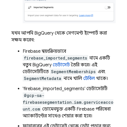
যখন আপনি BigQuery থেকে সেগমেন্ট ইম্পোর্ট করা
সক্ষম করেন:
Firebase স্বয়ংক্রিয়ভাবে
firebase_imported_segments
নামে একটি
নতুন BigQuery
ডেটাসেট
তৈরি করে। এই
ডেটাসেটটিতে
SegmentMemberships
এবং
SegmentMetadata
নামে খালি
টেবিল
থাকে।
'firebase_imported_segments' ডেটাসেটটি
@gcp-sa-
firebasesegmentation.iam.gserviceacco
unt.com
ডোমেনযুক্ত একটি Firebase পরিষেবা
অ্যাকাউন্টের সাথেও শেয়ার করা হবে।
ফায়ারবেস এই ডেটাসেট থেকে ডেটা পড়ার জন্য