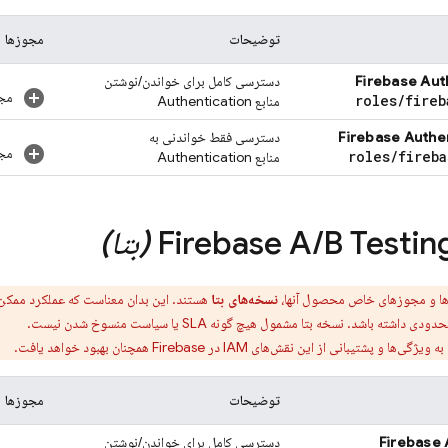
توضیحات
مجوزها
Firebase Aut
دسترسی کامل برای خواندن/نوشتن
مجو
roles
/
fireb
منابع
Authentication
Firebase Authe
دسترسی فقط خواندنی به
مجو
roles
/
fireba
منابع
Authentication
B Testin
/
Firebase A
(بتا)
ها و مجوزهای خاص محصول آنها،
نسخه‌های بتا
هستند. این بدان معناست که عملکرد ممکن 
شته باشد. نسخه بتا مشمول هیچ گونه SLA یا سیاست منسوخ شدن نیست.
پشتیبانی از این نقش‌های IAM در Firebase همچنان بهبود خواهد یافت.
توضیحات
مجوزها
Firebase 
دسترسی کامل برای خواندن/نوشتن