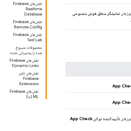
نقش‌های Firebase
Realtime
زهای
نمایشگر
منطق هوش مصنوعی
Database
نقش‌های Firebase
Remote Config
نقش‌های Firebase
Test Lab
محصولات منسوخ
شده یا پشتیبانی نشده
نقش‌های Firebase
Dynamic Links
نقش‌های ناشر
Firebase
Extensions
App Che
نقش‌های Firebase
ML (بتا)
App Che
زهای
تأییدکننده توکن
App Check