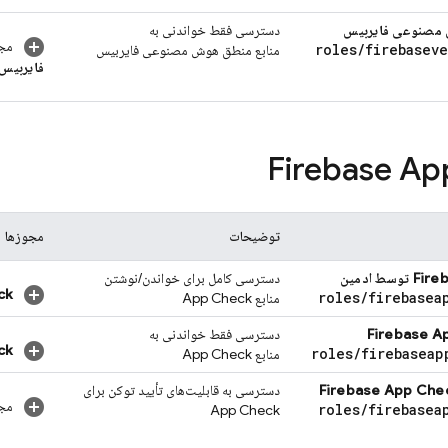
مصنوعی فایربیس
دسترسی فقط خواندنی به
مجو
roles
/
firebaseve
منابع
منطق هوش مصنوعی فایربیس
فایربیس
Firebase Ap
توضیحات
مجوزها
Fire
توسط ادمین
دسترسی کامل برای خواندن/نوشتن
ck
roles
/
firebasea
منابع
App Check
Firebase A
دسترسی فقط خواندنی به
ck
roles
/
firebaseap
منابع
App Check
Firebase App Che
دسترسی به قابلیت‌های تأیید توکن برای
مجو
roles
/
firebasea
App Check