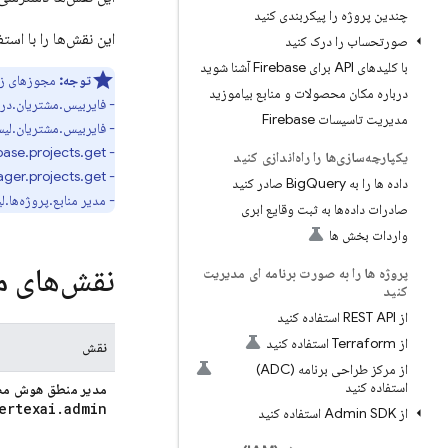
چندین پروژه را پیکربندی کنید
این نقش‌ها را با استف
صورتحساب را درک کنید
با کلیدهای API برای Firebase آشنا شوید
توجه:
مجوزهای زی
درباره مکان محصولات و منابع بیاموزید
- فایربیس.مشتریان.در
مدیریت تاسیسات Firebase
- فایربیس.مشتریان.لی
- firebase.projects.get
یکپارچه‌سازی‌ها را راه‌اندازی کنید
- resourcemanager.projects.get
داده ها را به Big
Query صادر کنید
- مدیر منابع.پروژه‌ها.
صادرات داده‌ها به ثبت وقایع ابری
واردات بخش ها
نقش‌های
م
پروژه ها را به صورت برنامه ای مدیریت
کنید
از REST API استفاده کنید
از Terraform استفاده کنید
نقش
از مرکز طراحی برنامه (ADC)
استفاده کنید
مدیر
منطق هوش مص
ertexai
.
admin
از Admin SDK استفاده کنید