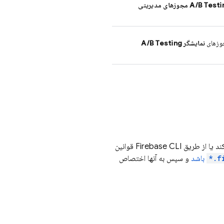
A/B Testi
مجوزهای مدیریتی
زهای
نمایشگر
A/B Testing
د یا از طریق
Firebase
CLI قوانین
f
باشد
و سپس به آنها اختصاص