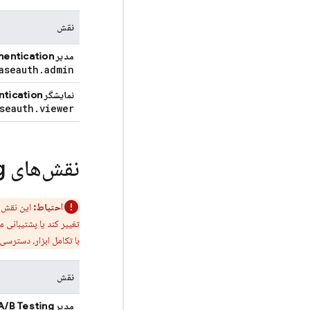
نقش
مدیر
hentication
aseauth
.
admin
نمایشگر
ntication
seauth
.
viewer
نقش‌های
g
احتیاط:
این نقش‌
تغییر کند یا پشتیبانی محدودی دا
با تکامل ابزار، دسترسی به ویژگی‌ها و 
نقش
مدیر
A/B Testing