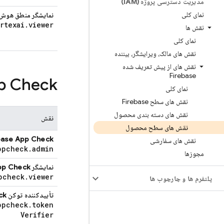
مدیریت دسترسی پروژه (IAM)
نمای کلی
نمایشگر
منطق هوش 
rtexai
.
viewer
نقش ها
نمای کلی
نقش های مالک، ویرایشگر، بیننده
نقش های از پیش تعریف شده
Firebase
p Check
نمای کلی
نقش های سطح Firebase
نقش های دسته بندی محصول
نقش
نقش های سطح محصول
base App Check
نقش های سفارشی
ppcheck
.
admin
مجوزها
نمایشگر
pp Check
pcheck
.
viewer
پلتفرم ها و چارچوب ها
تأییدکننده توکن
ck
ppcheck
.
token
Verifier