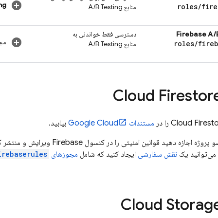
ng
roles
/
fire
منابع
A/B Testing
Firebase A/
دسترسی فقط خواندنی به
مجو
roles
/
fireb
منابع
A/B Testing
Cloud Firestor
Cloud Firest
را در
مستندات
Google Cloud
بیابید.
و پروژه اجازه دهید قوانین امنیتی را در کنسول
Firebase
ویرایش و منتشر کن
 می‌توانید یک
نقش سفارشی
ایجاد کنید که شامل
مجوزهای
irebaserules.*
Cloud Storag