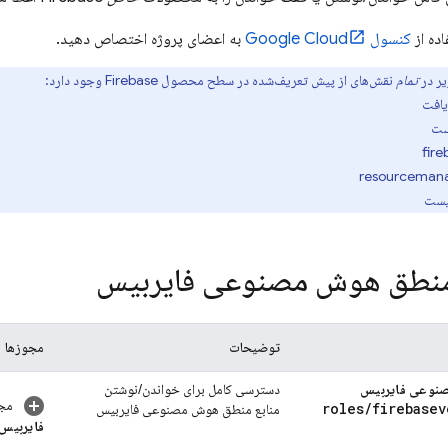
اده از
کنسول
Google Cloud
به اعضای پروژه اختصاص دهید.
ر در
تمام
نقش‌های از پیش تعریف‌شده در سطح محصول Firebase وجود دارد:
یافت
ست
لیست
نطق هوش مصنوعی فایربیس
توضیحات
مجوزها
نوعی فایربیس
دسترسی کامل برای خواندن/نوشتن
مجو
roles
/
firebasev
منابع
منطق هوش مصنوعی فایربیس
فایربیس