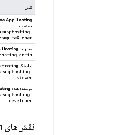
نقش
se App Hosting
محاسبات
seapphosting
.
compute
Runner
مدیریت
p Hosting
hosting
.
admin
نمایشگر
 Hosting
seapphosting
.
viewer
توسعه‌دهنده
sting
seapphosting
.
developer
نقش‌های
n