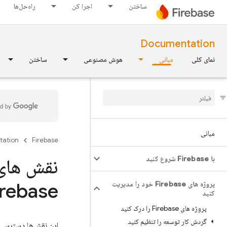
ساختن
اجرا کن
راه‌حل‌ها
Documentation
نمای کلی
مبانی
هوش مصنوعی
ساختن
مبانی
tation
Firebase
با Firebase شروع کنید
نقش های
irebase
پروژه های Firebase خود را مدیریت
کنید
پروژه های Firebase را درک کنید
گردش کار توسعه را تنظیم کنید
این نقش‌ها دسترسی 