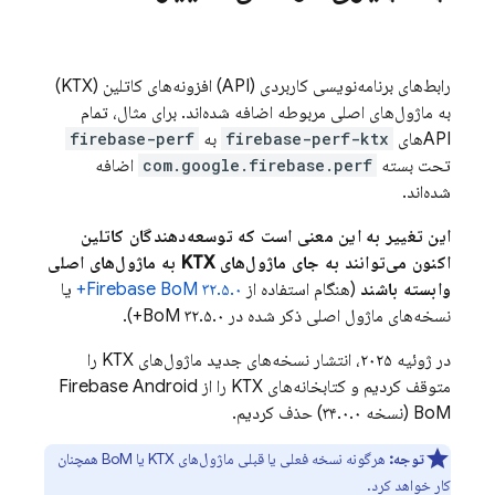
رابط‌های برنامه‌نویسی کاربردی (API) افزونه‌های کاتلین (KTX)
به ماژول‌های اصلی مربوطه اضافه شده‌اند. برای مثال، تمام
APIهای
firebase-perf-ktx
به
firebase-perf
تحت بسته
com.google.firebase.perf
اضافه
شده‌اند.
این تغییر به این معنی است که توسعه‌دهندگان کاتلین
اکنون می‌توانند به جای ماژول‌های KTX به ماژول‌های اصلی
وابسته باشند
(هنگام استفاده از
۳۲.۵.۰+
Firebase BoM
یا
نسخه‌های ماژول اصلی ذکر شده در
۳۲.۵.۰+).
BoM
در ژوئیه ۲۰۲۵، انتشار نسخه‌های جدید ماژول‌های KTX را
متوقف کردیم و کتابخانه‌های KTX را از
Firebase Android
BoM
(نسخه ۳۴.۰.۰) حذف کردیم.
توجه:
هرگونه نسخه فعلی یا قبلی ماژول‌های KTX یا
BoM
همچنان
کار خواهد کرد.