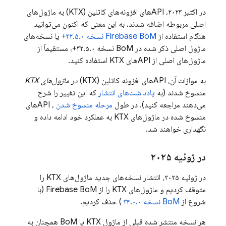
در اکتبر ۲۰۲۳، APIهای افزونه‌های کاتلین (KTX) به ماژول‌های
اصلی مربوطه اضافه شدند، به این معنی که اکنون می‌توانید
هنگام استفاده از
Firebase BoM
نسخه ۳۲.۵.۰+
یا نسخه‌های
ماژول اصلی ذکر شده در
BoM
نسخه ۳۲.۵.۰+، مستقیماً از
ماژول‌های اصلی از APIهای KTX استفاده کنید.
به موازات آن، APIهای افزونه کاتلین (KTX)
در ماژول‌های KTX
منسوخ شدند (به
یادداشت‌های انتشار
که این تغییر را شرح
می‌دهند مراجعه کنید). در طول
مرحله منسوخ شدن
، APIهای
منسوخ شده در ماژول‌های KTX به عملکرد خود ادامه داده و
نگهداری خواهند شد.
در ژوئیه ۲۰۲۵
در ژوئیه ۲۰۲۵، انتشار نسخه‌های جدید ماژول‌های KTX را
متوقف کردیم و ماژول‌های KTX را از
Firebase BoM
(با
شروع از
BoM
نسخه ۳۴.۰.۰
) حذف کردیم.
هر نسخه منتشر شده قبلی از ماژول KTX یا
BoM
همچنان به