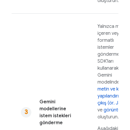
oluşturun.
Yalnızca metin
içeren veya ço
formatlı
istemler
göndermek için
SDK'ları
kullanarak
Gemini
modelinde
metin ve kod
,
yapılandırılmış
Gemini
çıkış (ör. JSON)
modellerine
ve
görüntüler
istem istekleri
oluşturun.
gönderme
Aşağıdaki