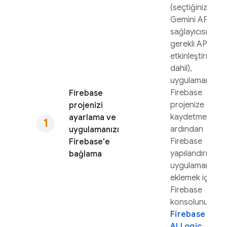
(seçtiğiniz
Gemini API
sağlayıcısı için
gerekli API'leri
etkinleştirme
dahil),
uygulamanızı
Firebase
Firebase
projenize
projenizi
kaydetmek ve
ayarlama ve
ardından
uygulamanızı
Firebase
Firebase'e
yapılandırmanız
bağlama
uygulamanıza
eklemek için
Firebase
konsolunun
Firebase
AI Logic