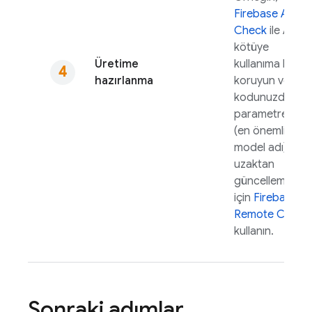
Firebase App
Check
ile API'yi
kötüye
Üretime
kullanıma karşı
hazırlanma
koruyun ve
kodunuzdaki
parametreleri
(en önemlisi
model adı)
uzaktan
güncellemek
için
Firebase
Remote Config
kullanın.
Sonraki adımlar