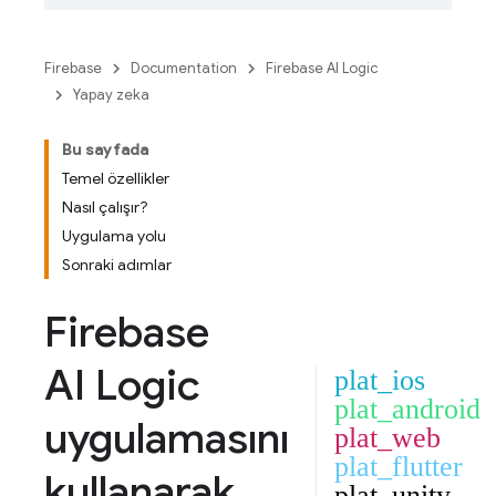
Firebase
Documentation
Firebase AI Logic
Yapay zeka
Bu sayfada
Temel özellikler
Nasıl çalışır?
Uygulama yolu
Sonraki adımlar
Firebase
AI Logic
plat_ios
plat_android
uygulamasını
plat_web
plat_flutter
kullanarak
plat_unity