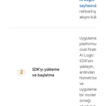
sayfasındaki
rehberli iş
akışını kullanın.
Uygulamanızın
platformuna
özel
Firebase
AI Logic
SDK'sını
yükleyin,
SDK'yı yükleme
ardından
ve başlatma
hizmeti başlatın
ve
uygulamanızda
bir model
örneği