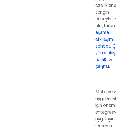
özelliklerle dah
zengin
deneyimler
oluşturun:
Çok
aşamalı
etkileşimli
sohbet
,
Çift
yönlü akış (ses
dahil)
, ve
İşlev
çağrısı
.
Mobil ve web
uygulamaları
için önemli
entegrasyonlar
uygulayın.
Örneğin,