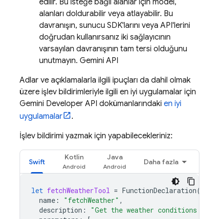
edilir. Bu isteğe bağlı alanlar için model,
alanları doldurabilir veya atlayabilir. Bu
davranışın, sunucu SDK'larını veya API'lerini
doğrudan kullanırsanız iki sağlayıcının
varsayılan davranışının tam tersi olduğunu
unutmayın.
Gemini API
Adlar ve açıklamalarla ilgili ipuçları da dahil olmak
üzere işlev bildirimleriyle ilgili en iyi uygulamalar için
Gemini Developer API
dokümanlarındaki
en iyi
uygulamalar
.
İşlev bildirimi yazmak için yapabilecekleriniz:
Kotlin
Java
Swift
Daha fazla
let
fetchWeatherTool
=
FunctionDeclaration
(
name
:
"fetchWeather"
,
description
:
"Get the weather conditions for 