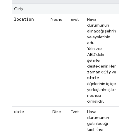
Giriş
location
Nesne
Evet
Hava
durumunun
alınacağı şehrin
ve eyaletinin
adı.
Yalnızca
ABD'deki
şehirler
desteklenir. Her
city
zaman
ve
state
öğelerinin iç içe
yerleştirilmiş bir
nesnesi
olmalıdır.
date
Dize
Evet
Hava
durumunun
getirileceği
tarih (her