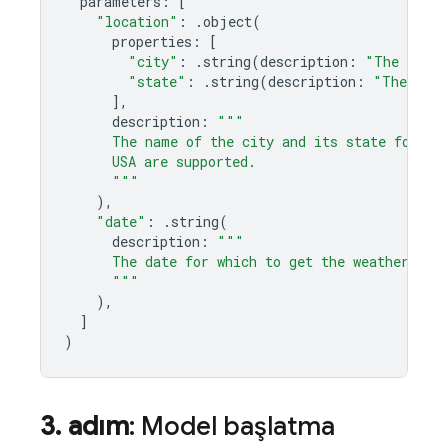
parameters
:
[
"location"
:
.
object
(
properties
:
[
"city"
:
.
string
(
description
:
"The city 
"state"
:
.
string
(
description
:
"The US s
],
description
:
"""
      The name of the city and its state for wh
      USA are supported.
      """
),
"date"
:
.
string
(
description
:
"""
      The date for which to get the weather. Da
      """
),
]
)
3
.
adım
: Model başlatma