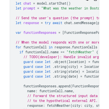
let
chat
=
model
.
startChat
()
let
prompt
=
"What was the weather in Boston on
// Send the user's question (the prompt) to the
let
response
=
try
await
chat
.
sendMessage
(
promp
var
functionResponses
=
[
FunctionResponsePart
](
// When the model responds with one or more fun
for
functionCall
in
response
.
functionCalls
{
if
functionCall
.
name
==
"fetchWeather"
{
// TODO(developer): Handle invalid argument
guard
case
let
.
object
(
location
)
=
function
guard
case
let
.
string
(
city
)
=
location
[
"ci
guard
case
let
.
string
(
state
)
=
location
[
"s
guard
case
let
.
string
(
date
)
=
functionCall
functionResponses
.
append
(
FunctionResponsePa
name
:
functionCall
.
name
,
// Forward the structured input data prep
// to the hypothetical external API.
response
:
fetchWeather
(
city
:
city
,
state
: