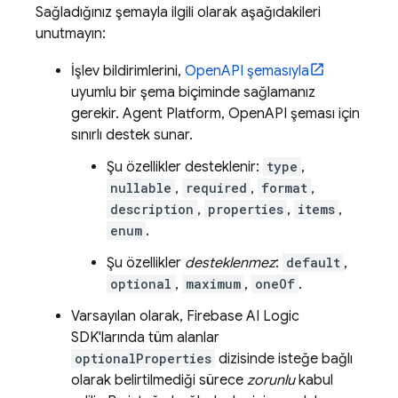
Sağladığınız şemayla ilgili olarak aşağıdakileri
unutmayın:
İşlev bildirimlerini,
OpenAPI şemasıyla
uyumlu bir şema biçiminde sağlamanız
gerekir.
Agent Platform
, OpenAPI şeması için
sınırlı destek sunar.
Şu özellikler desteklenir:
type
,
nullable
,
required
,
format
,
description
,
properties
,
items
,
enum
.
Şu özellikler
desteklenmez
:
default
,
optional
,
maximum
,
oneOf
.
Varsayılan olarak,
Firebase AI Logic
SDK'larında tüm alanlar
optionalProperties
dizisinde isteğe bağlı
olarak belirtilmediği sürece
zorunlu
kabul