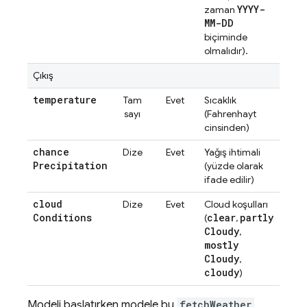
YYYY-
zaman
MM-DD
biçiminde
olmalıdır).
Çıkış
temperature
Tam
Evet
Sıcaklık
sayı
(Fahrenhayt
cinsinden)
chance
Dize
Evet
Yağış ihtimali
Precipitation
(yüzde olarak
ifade edilir)
cloud
Dize
Evet
Cloud koşulları
Conditions
clear
partly
(
,
Cloudy
,
mostly
Cloudy
,
cloudy
)
Modeli başlatırken modele bu
fetchWeather