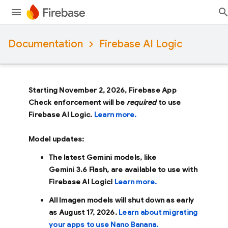
Documentation
Firebase AI Logic
Starting November 2, 2026, Firebase App
Check enforcement will be
required
to use
Firebase AI Logic.
Learn more.
Model updates:
The latest Gemini models, like
Gemini 3.6 Flash
, are available to use with
Firebase AI Logic!
Learn more.
All Imagen models will shut down as early
as
August 17, 2026
.
Learn about migrating
your apps to use Nano Banana.