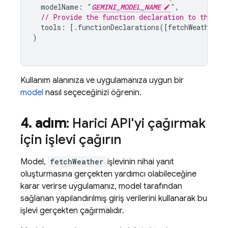
modelName
:
"
GEMINI_MODEL_NAME
"
,
// Provide the function declaration to the mo
tools
:
[.
functionDeclarations
([
fetchWeatherTo
)
Kullanım alanınıza ve uygulamanıza uygun bir
model
nasıl seçeceğinizi öğrenin.
4
.
adım
: Harici API'yi çağırmak
için işlevi çağırın
Model,
fetchWeather
işlevinin nihai yanıt
oluşturmasına gerçekten yardımcı olabileceğine
karar verirse uygulamanız, model tarafından
sağlanan yapılandırılmış giriş verilerini kullanarak bu
işlevi gerçekten çağırmalıdır.