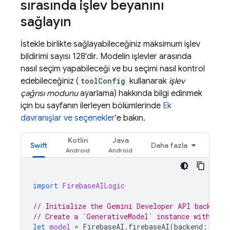
sırasında işlev beyanını
sağlayın
İstekle birlikte sağlayabileceğiniz maksimum işlev
bildirimi sayısı 128'dir. Modelin işlevler arasında
nasıl seçim yapabileceği ve bu seçimi nasıl kontrol
edebileceğiniz (
toolConfig
kullanarak
işlev
çağrısı modunu
ayarlama) hakkında bilgi edinmek
için bu sayfanın ilerleyen bölümlerinde
Ek
davranışlar ve seçenekler
'e bakın.
Kotlin
Java
Swift
Daha fazla
import
FirebaseAILogic
// Initialize the Gemini Developer API backend 
// Create a `GenerativeModel` instance with a m
let
model
=
FirebaseAI
.
firebaseAI
(
backend
:
.
goo