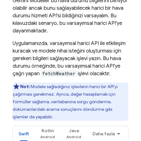
Gemini
Modeller bu hava durumu bilgilerini bilmiyor
olabilir ancak bunu sağlayabilecek harici bir hava
durumu hizmeti API'si bildiğinizi varsayalım. Bu
kılavuzdaki senaryo, bu varsayımsal harici API'ye
dayanmaktadır.
Uygulamanızda, varsayımsal harici API ile etkileşim
kuracak ve modele nihai isteğini oluşturması için
gereken bilgileri sağlayacak işlevi yazın. Bu hava
durumu örneğinde, bu varsayımsal harici API'ye
çağrı yapan
fetchWeather
işlevi olacaktır.
Not:
Modele sağladığınız işlevlerin harici bir API'yi
çağırması gerekmez. Ayrıca, değer hesaplamak için
formüller sağlama, veritabanına sorgu gönderme,
dokümanlardaki arama sonuçlarını döndürme gibi
işlemler de yapabilir.
Kotlin
Java
Swift
Daha fazla