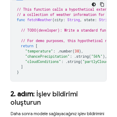
// This function calls a hypothetical external 
// a collection of weather information for a gi
func
fetchWeather
(
city
:
String
,
state
:
String
,
// TODO(developer): Write a standard function
// For demo purposes, this hypothetical respo
return
[
"temperature"
:
.
number
(
38
),
"chancePrecipitation"
:
.
string
(
"56%"
),
"cloudConditions"
:
.
string
(
"partlyCloudy"
),
]
}
2
.
adım
: İşlev bildirimi
oluşturun
Daha sonra modele sağlayacağınız işlev bildirimini