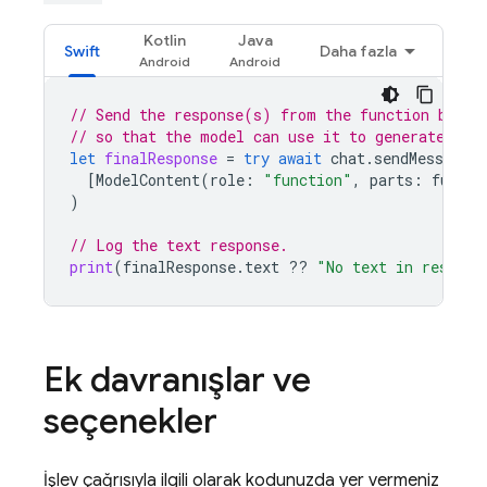
Kotlin
Java
Swift
Daha fazla
// Send the response(s) from the function back 
// so that the model can use it to generate its
let
finalResponse
=
try
await
chat
.
sendMessage
(
[
ModelContent
(
role
:
"function"
,
parts
:
functi
)
// Log the text response.
print
(
finalResponse
.
text
??
"No text in respons
Ek davranışlar ve
seçenekler
İşlev çağrısıyla ilgili olarak kodunuzda yer vermeniz