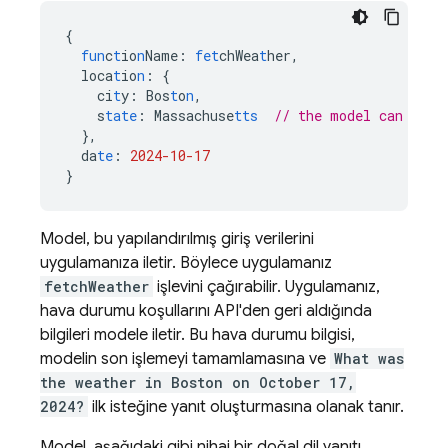
{
fun
c
t
io
n
Name
:
fet
chWea
t
her
,
loca
t
io
n
:
{
ci
t
y
:
Bos
t
o
n
,
s
tate
:
Massachuse
tts
// the model can infe
},
da
te
:
2024-10-17
}
Model, bu yapılandırılmış giriş verilerini
uygulamanıza iletir. Böylece uygulamanız
fetchWeather
işlevini çağırabilir. Uygulamanız,
hava durumu koşullarını API'den geri aldığında
bilgileri modele iletir. Bu hava durumu bilgisi,
modelin son işlemeyi tamamlamasına ve
What was
the weather in Boston on October 17,
2024?
ilk isteğine yanıt oluşturmasına olanak tanır.
Model, aşağıdaki gibi nihai bir doğal dil yanıtı