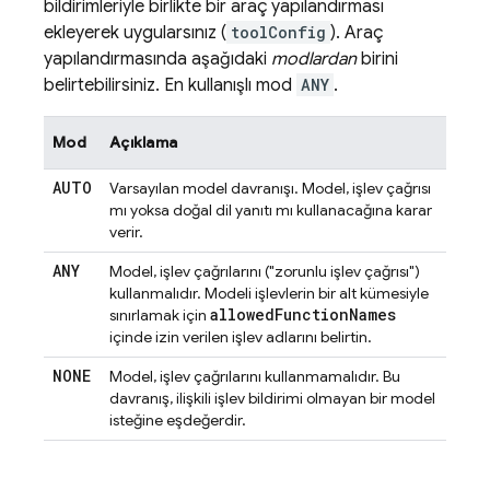
bildirimleriyle birlikte bir araç yapılandırması
ekleyerek uygularsınız (
toolConfig
). Araç
yapılandırmasında aşağıdaki
modlardan
birini
belirtebilirsiniz. En kullanışlı mod
ANY
.
Mod
Açıklama
AUTO
Varsayılan model davranışı. Model, işlev çağrısı
mı yoksa doğal dil yanıtı mı kullanacağına karar
verir.
ANY
Model, işlev çağrılarını ("zorunlu işlev çağrısı")
kullanmalıdır. Modeli işlevlerin bir alt kümesiyle
allowed
Function
Names
sınırlamak için
içinde izin verilen işlev adlarını belirtin.
NONE
Model, işlev çağrılarını kullanmamalıdır. Bu
davranış, ilişkili işlev bildirimi olmayan bir model
isteğine eşdeğerdir.