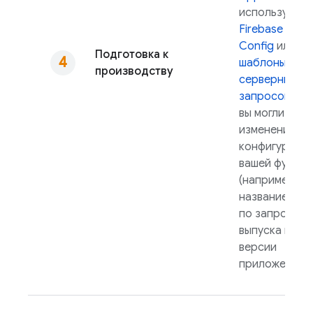
используйте
Firebase Rem
Config
или
Подготовка к
шаблоны
производству
серверных
запросов
, чт
вы могли внос
изменения в
конфигураци
вашей функци
(например, в
название мод
по запросу б
выпуска ново
версии
приложения.