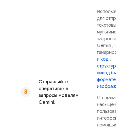
Используйте 
для отправки
текстовых ил
мультимодал
запросов мо
Gemini
, чтоб
генерироват
и код
,
структуриров
вывод (наприм
формате JSO
Отправляйте
изображения
оперативные
запросы моделям
Создавайте 
Gemini.
насыщенные
пользователь
интерфейсы с
помощью