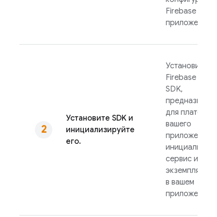
Firebase в
приложение.
Установите
Firebase AI Lo
SDK,
предназначе
для платфор
Установите SDK и
вашего
инициализируйте
приложения, 
его.
инициализир
сервис и соз
экземпляр мо
в вашем
приложении.