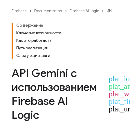
Firebase
Documentation
Firebase AI Logic
ИИ
Содержание
Ключевые возможности
Как это работает?
Путь реализации
Следующие шаги
API Gemini
с
plat_io
использованием
plat_a
plat_w
Firebase AI
plat_fl
plat_u
Logic