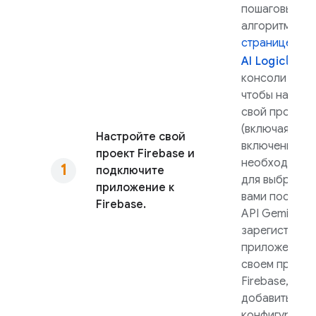
пошаговый
алгоритм на
странице
Fir
AI Logic
в
консоли
Fire
чтобы настро
свой проект
(включая
Настройте свой
включение
проект Firebase и
необходимых 
подключите
для выбранно
приложение к
вами поставщ
Firebase.
API Gemini
),
зарегистриро
приложение в
своем проект
Firebase, а за
добавить
конфигураци