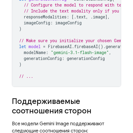
// Configure the model to respond with text (
// Include the text modality only if you want
responseModalities
:
[.
text
,
.
image
],
imageConfig
:
imageConfig
)
// Make sure you initialize your chosen Gemini 
let
model
=
FirebaseAI
.
firebaseAI
().
generativeM
modelName
:
"gemini-3.1-flash-image"
,
generationConfig
:
generationConfig
)
// ...
Поддерживаемые
соотношения сторон
Все модели
Gemini
Image поддерживают
следующие соотношения сторон: