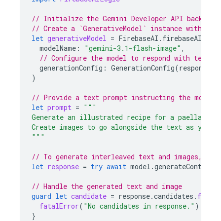
// Initialize the Gemini Developer API backend 
// Create a `GenerativeModel` instance with a G
let
generativeModel
=
FirebaseAI
.
firebaseAI
(
bac
modelName
:
"gemini-3.1-flash-image"
,
// Configure the model to respond with text a
generationConfig
:
GenerationConfig
(
responseMo
)
// Provide a text prompt instructing the model 
let
prompt
=
"""
Generate an illustrated recipe for a paella.
Create images to go alongside the text as you g
"""
// To generate interleaved text and images, cal
let
response
=
try
await
model
.
generateContent
(
// Handle the generated text and image
guard
let
candidate
=
response
.
candidates
.
first
fatalError
(
"No candidates in response."
)
}