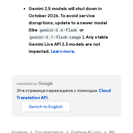
Gemini 2.5 models will shut down in
October 2026
. To avoid service
disruptions, update to a newer model
(like
or
gemini-3.6-flash
). Any stable
gemini-3.1-flash-image
Gemini Live API 2.5 models are not
impacted.
Learn more.
Эта страница переведена с помощью
Cloud
Translation API
.
Firebase
Documentation
Firebase AI Logic
ИИ