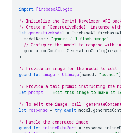
import
FirebaseAILogic
// Initialize the Gemini Developer API backend 
// Create a `GenerativeModel` instance with a G
let
generativeModel
=
FirebaseAI
.
firebaseAI
(
bac
modelName
:
"gemini-3.1-flash-image"
,
// Configure the model to respond with images
generationConfig
:
GenerationConfig
(
responseMo
)
// Provide an image for the model to edit
guard
let
image
=
UIImage
(
named
:
"scones"
)
else
// Provide a text prompt instructing the model 
let
prompt
=
"Edit this image to make it look l
// To edit the image, call `generateContent` wi
let
response
=
try
await
model
.
generateContent
(
// Handle the generated image
guard
let
inlineDataPart
=
response
.
inlineDataP