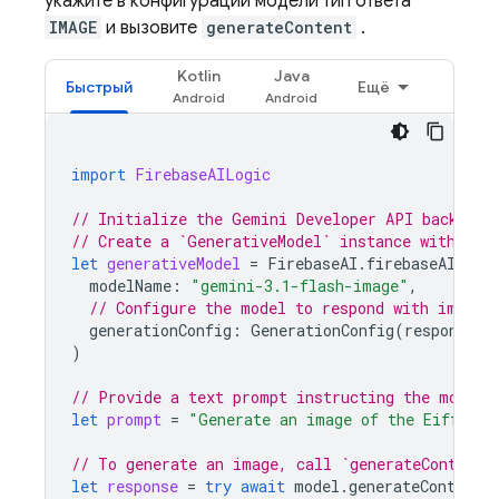
укажите в конфигурации модели тип ответа
IMAGE
и вызовите
generateContent
.
Kotlin
Java
Быстрый
Ещё
import
FirebaseAILogic
// Initialize the Gemini Developer API backend 
// Create a `GenerativeModel` instance with a G
let
generativeModel
=
FirebaseAI
.
firebaseAI
(
bac
modelName
:
"gemini-3.1-flash-image"
,
// Configure the model to respond with images
generationConfig
:
GenerationConfig
(
responseMo
)
// Provide a text prompt instructing the model 
let
prompt
=
"Generate an image of the Eiffel t
// To generate an image, call `generateContent`
let
response
=
try
await
model
.
generateContent
(