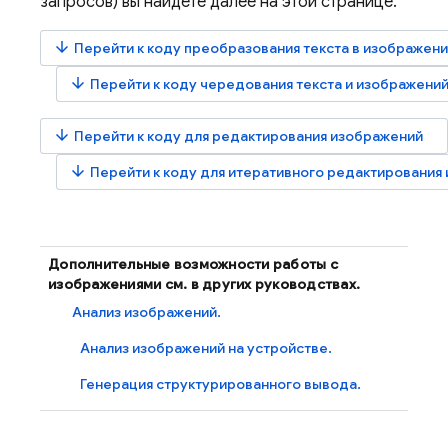
запросов) вы найдете далее на этой странице.
arrow_downward
Перейти к коду преобразования текста в изображен
arrow_downward
Перейти к коду чередования текста и изображени
arrow_downward
Перейти к коду для редактирования изображений
arrow_downward
Перейти к коду для итеративного редактирования
Дополнительные возможности работы с
изображениями см. в других руководствах.
Анализ изображений.
Анализ изображений на устройстве.
Генерация структурированного вывода.