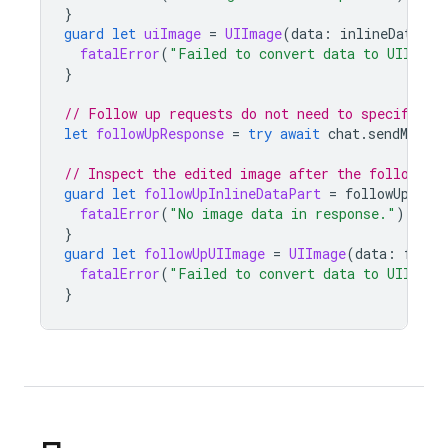
}
guard
let
uiImage
=
UIImage
(
data
:
inlineDataPar
fatalError
(
"Failed to convert data to UIImage
}
// Follow up requests do not need to specify th
let
followUpResponse
=
try
await
chat
.
sendMessag
// Inspect the edited image after the follow up
guard
let
followUpInlineDataPart
=
followUpResp
fatalError
(
"No image data in response."
)
}
guard
let
followUpUIImage
=
UIImage
(
data
:
follo
fatalError
(
"Failed to convert data to UIImage
}