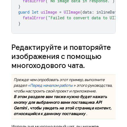
fatalError
(
"No image data in response."
)
}
guard
let
uiImage
=
UIImage
(
data
:
inlineDataPar
fatalError
(
"Failed to convert data to UIImage
}
Редактируйте и повторяйте
изображения с помощью
многоходового чата
.
Прежде чем опробовать этот пример, выполните
раздел
«Перед началом работы
» этого руководства,
чтобы настроить свой проект и приложение.
В этом разделе вам также нужно будет нажать
кнопку для выбранного вами поставщика
API
Gemini
, чтобы увидеть на этой странице контент,
относящийся к данному поставщику
.