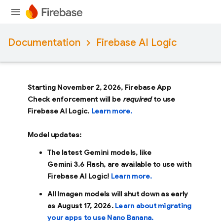
Documentation
Firebase AI Logic
Starting November 2, 2026, Firebase App
Check enforcement will be
required
to use
Firebase AI Logic.
Learn more.
Model updates:
The latest Gemini models, like
Gemini 3.6 Flash
, are available to use with
Firebase AI Logic!
Learn more.
All Imagen models will shut down as early
as
August 17, 2026
.
Learn about migrating
your apps to use Nano Banana.