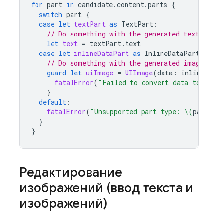
for
part
in
candidate
.
content
.
parts
{
switch
part
{
case
let
textPart
as
TextPart
:
// Do something with the generated text
let
text
=
textPart
.
text
case
let
inlineDataPart
as
InlineDataPart
:
// Do something with the generated image
guard
let
uiImage
=
UIImage
(
data
:
inlineDat
fatalError
(
"Failed to convert data to UII
}
default
:
fatalError
(
"Unsupported part type: 
\(
part
)
"
}
}
Редактирование
изображений (ввод текста и
изображений)