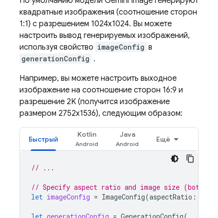
По умолчанию модели
Gemini
Image генерируют
квадратные изображения (соотношение сторон
1:1) с разрешением 1024x1024. Вы можете
настроить вывод генерируемых изображений,
используя свойство
imageConfig
в
generationConfig
.
Например, вы можете настроить выходное
изображение на соотношение сторон 16:9 и
разрешение 2K (получится изображение
размером 2752x1536), следующим образом:
Kotlin
Java
Быстрый
Ещё
// ...
// Specify aspect ratio and image size (both op
let
imageConfig
=
ImageConfig
(
aspectRatio
:
.
lan
let
generationConfig
=
GenerationConfig
(