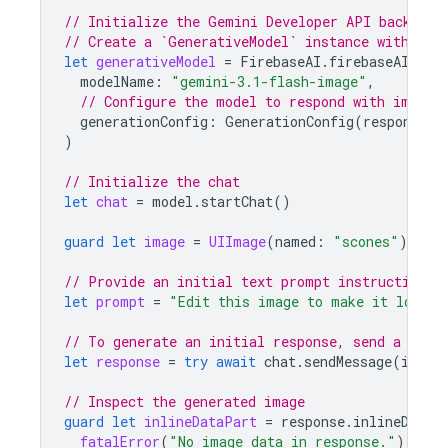
// Initialize the Gemini Developer API backend 
// Create a `GenerativeModel` instance with a G
let
generativeModel
=
FirebaseAI
.
firebaseAI
(
bac
modelName
:
"gemini-3.1-flash-image"
,
// Configure the model to respond with images
generationConfig
:
GenerationConfig
(
responseMo
)
// Initialize the chat
let
chat
=
model
.
startChat
()
guard
let
image
=
UIImage
(
named
:
"scones"
)
else
// Provide an initial text prompt instructing t
let
prompt
=
"Edit this image to make it look l
// To generate an initial response, send a user
let
response
=
try
await
chat
.
sendMessage
(
image
// Inspect the generated image
guard
let
inlineDataPart
=
response
.
inlineDataP
fatalError
(
"No image data in response."
)