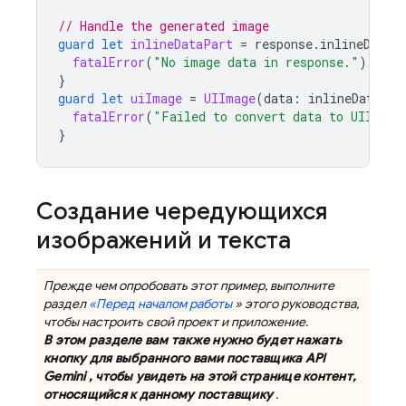
// Handle the generated image
guard
let
inlineDataPart
=
response
.
inlineDataP
fatalError
(
"No image data in response."
)
}
guard
let
uiImage
=
UIImage
(
data
:
inlineDataPar
fatalError
(
"Failed to convert data to UIImage
}
Создание чередующихся
изображений и текста
Прежде чем опробовать этот пример, выполните
раздел
«Перед началом работы
» этого руководства,
чтобы настроить свой проект и приложение.
В этом разделе вам также нужно будет нажать
кнопку для выбранного вами поставщика
API
Gemini
, чтобы увидеть на этой странице контент,
относящийся к данному поставщику
.