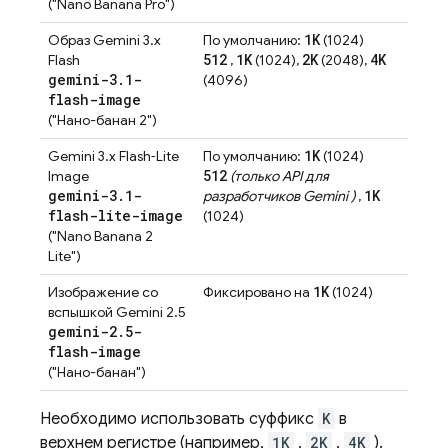
("Nano Banana Pro")
1K
Образ Gemini 3.x
По умолчанию:
(1024)
512
1K
2K
4K
Flash
,
(1024),
(2048),
gemini-3
.
1-
(4096)
flash-image
("Нано-банан 2")
1K
Gemini 3.x Flash‑Lite
По умолчанию:
(1024)
512
Image
(только
API для
gemini-3
.
1-
1K
разработчиков Gemini
)
,
flash-lite-image
(1024)
("Nano Banana 2
Lite")
1K
Изображение со
Фиксировано на
(1024)
вспышкой Gemini 2.5
gemini-2
.
5-
flash-image
("Нано-банан")
Необходимо использовать суффикс
K
в
верхнем регистре (например,
1K
,
2K
,
4K
).