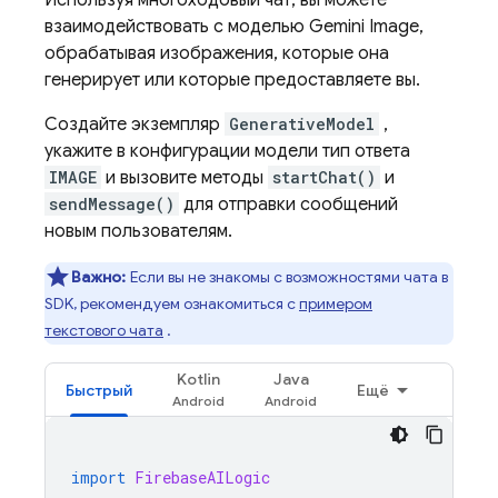
Используя многоходовый чат, вы можете
взаимодействовать с моделью
Gemini
Image,
обрабатывая изображения, которые она
генерирует или которые предоставляете вы.
Создайте экземпляр
GenerativeModel
,
укажите в конфигурации модели тип ответа
IMAGE
и вызовите методы
startChat()
и
sendMessage()
для отправки сообщений
новым пользователям.
Важно:
Если вы не знакомы с возможностями чата в
SDK, рекомендуем ознакомиться с
примером
текстового чата
.
Kotlin
Java
Быстрый
Ещё
import
FirebaseAILogic