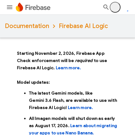
Documentation
Firebase AI Logic
Starting November 2, 2026, Firebase App
Check enforcement will be
required
to use
Firebase AI Logic.
Learn more.
Model updates:
The latest Gemini models, like
Gemini 3.6 Flash
, are available to use with
Firebase AI Logic!
Learn more.
All Imagen models will shut down as early
as
August 17, 2026
.
Learn about migrating
your apps to use Nano Banana.