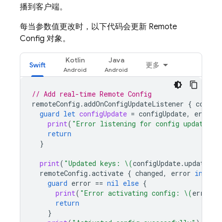
播到客户端。
每当参数值更改时，以下代码会更新
Remote
Config
对象。
Kotlin
Java
Swift
更多
// Add real-time 
Remote Config
remoteConfig
.
addOnConfigUpdateListener
{
config
guard
let
configUpdate
=
configUpdate
,
error
=
print
(
"Error listening for config updates: 
return
}
print
(
"Updated keys: 
\(
configUpdate
.
updatedKe
remoteConfig
.
activate
{
changed
,
error
in
guard
error
==
nil
else
{
print
(
"Error activating config: 
\(
error
?.
return
}