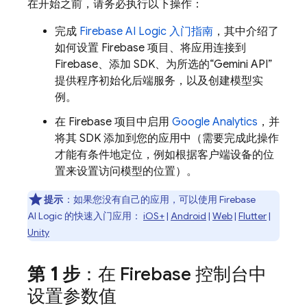
在开始之前，请务必执行以下操作：
完成
Firebase AI Logic
入门指南
，其中介绍了
如何设置 Firebase 项目、将应用连接到
Firebase、添加 SDK、为所选的“
Gemini API
”
提供程序初始化后端服务，以及创建模型实
例。
在 Firebase 项目中启用
Google Analytics
，并
将其 SDK 添加到您的应用中（需要完成此操作
才能有条件地定位，例如根据客户端设备的位
置来设置访问模型的位置）。
提示
：如果您没有自己的应用，可以使用
Firebase
AI Logic
的快速入门应用：
iOS+
|
Android
|
Web
|
Flutter
|
Unity
第 1 步
：在
Firebase
控制台中
设置参数值