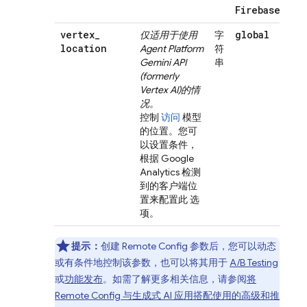
Firebase!
vertex
_
global
仅适用于使用
字
location
Agent Platform
符
Gemini API
串
(formerly
Vertex AI)
的情
况。
控制
访问
模型
的位置。您可
以设置条件，
根据
Google
Analytics
检测
到的客户端位
置来配置此 选
项。
提示：
创建
Remote Config
参数后，您可以动态
或有条件地控制该参数，也可以将其用于
A/B Testing
或
功能发布
。如需了解更多相关信息，请参阅
将
Remote Config
与生成式 AI 应用搭配使用的高级和推