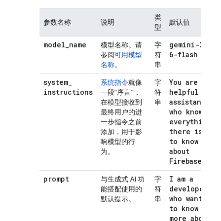
类
参数名称
说明
默认值
型
model
_
name
gemini-3
.
模型名称。请
字
6-flash
参阅
可用模型
符
名称
。
串
system
_
You are a
系统指令
就像
字
instructions
helpful
一段“序言”，
符
assistant
在模型接收到
串
who knows
最终用户的进
everything
一步指令之前
there is
添加，用于影
to know
响模型的行
about
为。
Firebase!
prompt
I am a
与生成式 AI 功
字
developer
能搭配使用的
符
who wants
默认提示。
串
to know
more about