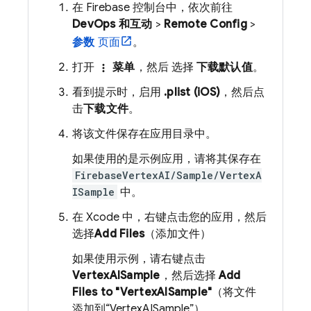
在
Firebase
控制台中，依次前往
DevOps 和互动
>
Remote Config
>
参数
页面
。
打开
菜单
，然后 选择
下载默认值
。
more_vert
看到提示时，启用
.plist (iOS)
，然后点
击
下载文件
。
将该文件保存在应用目录中。
如果使用的是示例应用，请将其保存在
FirebaseVertexAI/Sample/VertexA
ISample
中。
在 Xcode 中，右键点击您的应用，然后
选择
Add Files
（添加文件）
如果使用示例，请右键点击
VertexAISample
，然后选择
Add
Files to "VertexAISample"
（将文件
添加到“VertexAISample”）。