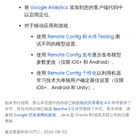
将
Google Analytics
添加到您的客户端代码中
以启用定位。
对于移动应用和游戏：
使用
Remote Config
和
A/B Testing
测
试不同的模型设置。
使用
Remote Config
发布
逐步发布模型
参数更改（仅限 iOS+ 和 Android）。
使用
Remote Config
个性化
以利用机器
学习技术为单独用户确定最佳设置（仅限
iOS+、Android 和 Unity）。
如未另行说明，那么本页面中的内容已根据
知识共享署名 4.0 许可
获得了
许可，并且代码示例已根据
Apache 2.0 许可
获得了许可。有关详情，请
参阅
Google 开发者网站政策
。Java 是 Oracle 和/或其关联公司的注册
商标。
最后更新时间 (UTC)：2026-08-02。