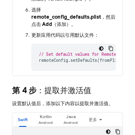
选择
remote_config_defaults.plist
，然后
点击
Add
（添加）。
更新应用代码以引用默认文件：
// Set default values for Remote Config
remoteConfig
.
setDefaults
(
fromPlist
:
"re
第 4 步
：提取并激活值
设置默认值后，添加以下内容以提取并激活值。
Kotlin
Java
Swift
更多