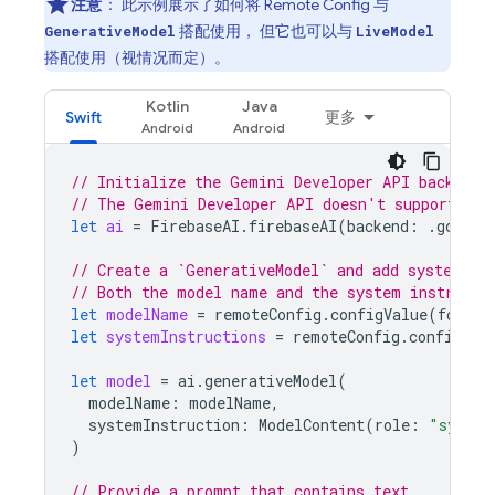
注意
：
此示例展示了如何将
Remote Config
与
搭配使用， 但它也可以与
GenerativeModel
LiveModel
搭配使用（视情况而定）。
Kotlin
Java
Swift
更多
// Initialize the Gemini Developer API backend 
// The Gemini Developer API doesn't support set
let
ai
=
FirebaseAI
.
firebaseAI
(
backend
:
.
google
// Create a `GenerativeModel` and add system in
// Both the model name and the system instructi
let
modelName
=
remoteConfig
.
configValue
(
forKey
let
systemInstructions
=
remoteConfig
.
configVal
let
model
=
ai
.
generativeModel
(
modelName
:
modelName
,
systemInstruction
:
ModelContent
(
role
:
"system
)
// Provide a prompt that contains text