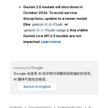
Gemini 2.5 models will shut down in
October 2026
. To avoid service
disruptions, update to a newer model
(like
or
gemini-3.6-flash
). Any stable
gemini-3.1-flash-image
Gemini Live API 2.5 models are not
impacted.
Learn more.
Google 会使用 AI 技术将内容翻译成您偏好的语言。
AI 翻译可能包含错误。
Firebase
Documentation
Firebase AI Logic
AI