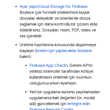
Ayar yapın
Cloud Storage for Firebase
Böylece çok formatlı isteklerinize büyük
dosyalar ekleyebilir ve istemlerde dosya
sağlamak için daha kontrollü bir çözüm elde
edebilirsiniz. Dosyalar; resim, PDF, video ve
ses içerebilir.
Üretime hazırlanma konusunda düşünmeye
başlayın (
üretim için yapılacaklar listesine
bakın):
Firebase App Check
'ı,
Gemini API
'ın
yetkisiz istemciler tarafından kötüye
kullanılmasını önlemek için
mümkün
olduğunca erken
ayarlayın.
Yeni bir uygulama sürümü yayınlamadan
uygulamanızdaki değerleri (ör. model
adı) güncellemek için
entegre edin
Firebase Remote Config
.