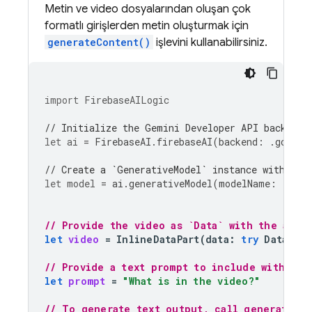
Metin ve video dosyalarından oluşan çok
formatlı girişlerden metin oluşturmak için
generateContent()
işlevini kullanabilirsiniz.
import
FirebaseAILogic
// Initialize the Gemini Developer API backend 
let
ai
=
FirebaseAI
.
firebaseAI
(
backend
:
.
google
// Create a `GenerativeModel` instance with a m
let
model
=
ai
.
generativeModel
(
modelName
:
"gemi
// Provide the video as `Data` with the appr
let
video
=
InlineDataPart
(
data
:
try
Data
(
co
// Provide a text prompt to include with the
let
prompt
=
"What is in the video?"
// To generate text output, call generateCon