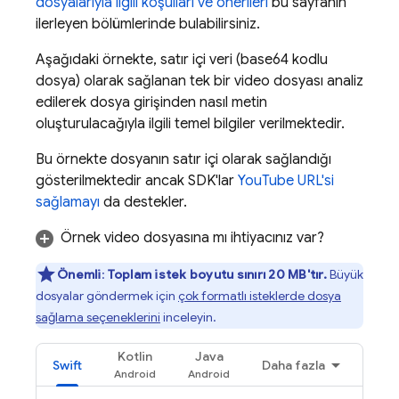
dosyalarıyla ilgili koşulları ve önerileri
bu sayfanın
ilerleyen bölümlerinde bulabilirsiniz.
Aşağıdaki örnekte, satır içi veri (base64 kodlu
dosya) olarak sağlanan tek bir video dosyası analiz
edilerek dosya girişinden nasıl metin
oluşturulacağıyla ilgili temel bilgiler verilmektedir.
Bu örnekte dosyanın satır içi olarak sağlandığı
gösterilmektedir ancak SDK'lar
YouTube URL'si
sağlamayı
da destekler.
Örnek video dosyasına mı ihtiyacınız var?
Önemli
:
Toplam istek boyutu sınırı 20 MB'tır.
Büyük
dosyalar göndermek için
çok formatlı isteklerde dosya
sağlama seçeneklerini
inceleyin.
Kotlin
Java
Swift
Daha fazla