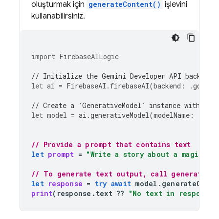
oluşturmak için
generateContent()
işlevini
kullanabilirsiniz.
import
FirebaseAILogic
// Initialize the Gemini Developer API backend 
let
ai
=
FirebaseAI
.
firebaseAI
(
backend
:
.
google
// Create a `GenerativeModel` instance with a m
let
model
=
ai
.
generativeModel
(
modelName
:
"gemi
// Provide a prompt that contains text
let
prompt
=
"Write a story about a magic ba
// To generate text output, call generateCon
let
response
=
try
await
model
.
generateConte
print
(
response
.
text
??
"No text in response.