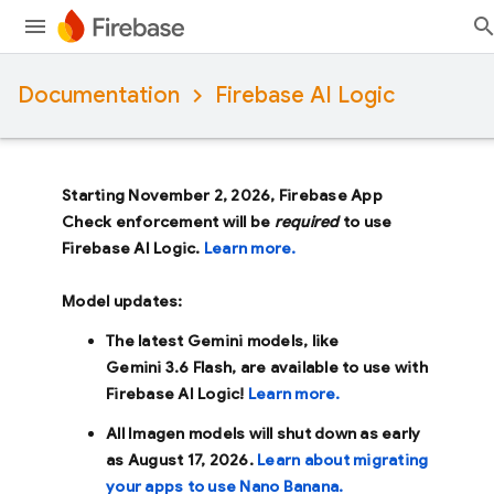
Documentation
Firebase AI Logic
Starting November 2, 2026, Firebase App
Check enforcement will be
required
to use
Firebase AI Logic.
Learn more.
Model updates:
The latest Gemini models, like
Gemini 3.6 Flash
, are available to use with
Firebase AI Logic!
Learn more.
All Imagen models will shut down as early
as
August 17, 2026
.
Learn about migrating
your apps to use Nano Banana.