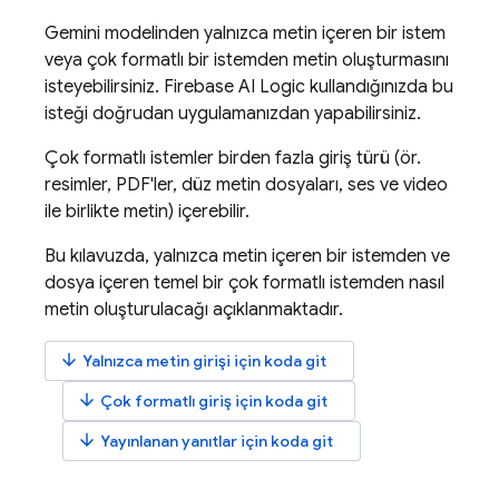
Gemini
modelinden yalnızca metin içeren bir istem
veya çok formatlı bir istemden metin oluşturmasını
isteyebilirsiniz.
Firebase AI Logic
kullandığınızda bu
isteği doğrudan uygulamanızdan yapabilirsiniz.
Çok formatlı istemler birden fazla giriş türü (ör.
resimler, PDF'ler, düz metin dosyaları, ses ve video
ile birlikte metin) içerebilir.
Bu kılavuzda, yalnızca metin içeren bir istemden ve
dosya içeren temel bir çok formatlı istemden nasıl
metin oluşturulacağı açıklanmaktadır.
arrow_downward
Yalnızca metin girişi için koda git
arrow_downward
Çok formatlı giriş için koda git
arrow_downward
Yayınlanan yanıtlar için koda git