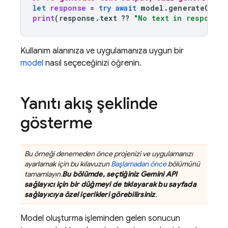
let
response
=
try
await
model
.
generateConte
print
(
response
.
text
??
"No text in response.
Kullanım alanınıza ve uygulamanıza uygun bir
model
nasıl seçeceğinizi öğrenin.
Yanıtı akış şeklinde
gösterme
Bu örneği denemeden önce projenizi ve uygulamanızı
ayarlamak için bu kılavuzun
Başlamadan önce
bölümünü
tamamlayın.
Bu bölümde, seçtiğiniz
Gemini API
sağlayıcı için bir düğmeyi de tıklayarak bu sayfada
sağlayıcıya özel içerikleri görebilirsiniz
.
Model oluşturma işleminden gelen sonucun