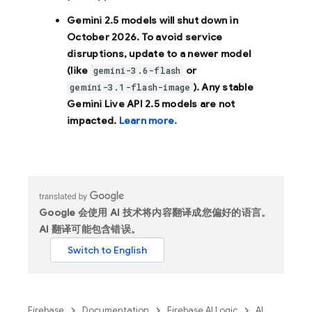
Gemini 2.5 models will shut down in
October 2026
. To avoid service
disruptions, update to a newer model
(like
or
gemini-3.6-flash
). Any stable
gemini-3.1-flash-image
Gemini Live API 2.5 models are not
impacted.
Learn more.
Google 会使用 AI 技术将内容翻译成您偏好的语言。
AI 翻译可能包含错误。
Firebase
Documentation
Firebase AI Logic
AI