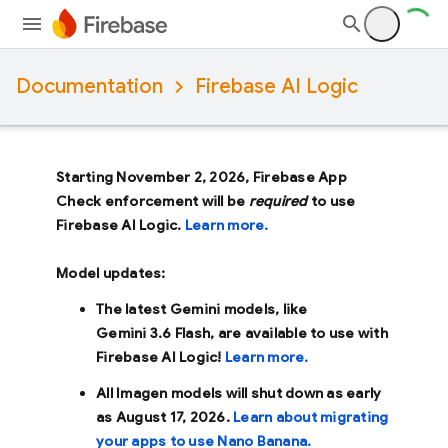
Documentation
Firebase AI Logic
Starting November 2, 2026, Firebase App
Check enforcement will be
required
to use
Firebase AI Logic.
Learn more.
Model updates:
The latest Gemini models, like
Gemini 3.6 Flash
, are available to use with
Firebase AI Logic!
Learn more.
All Imagen models will shut down as early
as
August 17, 2026
.
Learn about migrating
your apps to use Nano Banana.