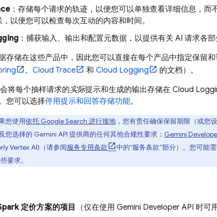
ace
：存储每个请求的轨迹，以便您可以单独查看详细信息，而
联，以便您可以检查每次互动的内容和时间。
gging
：捕获输入、输出和配置元数据，以提供有关 AI 请求各
据存储在这些产品中，因此您可以直接在每个产品中指定保留和
oring
、
Cloud Trace
和
Cloud Logging
的文档）。
监控会将每个抽样请求的
实际
提示和生成的输出存储在
Cloud Logg
。您可以选择
停用提示和回答存储功能
。
果您使用
依托
Google Search
进行接地
，您有责任确保保留期限（或您
及您选择的
Gemini API
提供商的任何其他合规性要求：
Gemini Develope
ly Vertex AI)
（请参阅
服务专用条款
中的“服务条款”部分）。您可能需
这些要求。
Spark 定价方案的项目
（仅在使用
Gemini Developer API
时可用