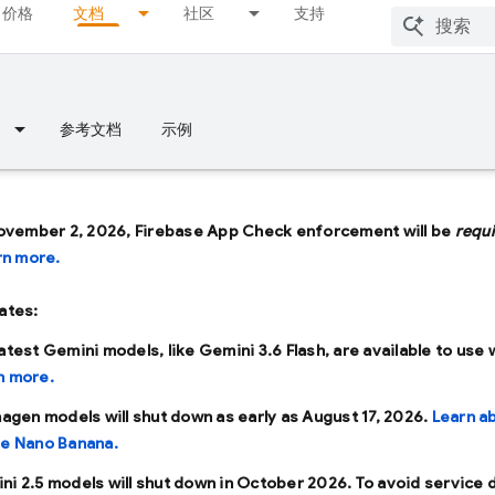
价格
文档
社区
支持
参考文档
示例
ovember 2, 2026, Firebase App Check enforcement will be
requ
rn more.
ates:
latest Gemini models, like
Gemini 3.6 Flash
, are available to use 
n more.
Imagen models will shut down as early as
August 17, 2026
.
Learn a
se Nano Banana.
ni 2.5 models will shut down in
October 2026
. To avoid service 