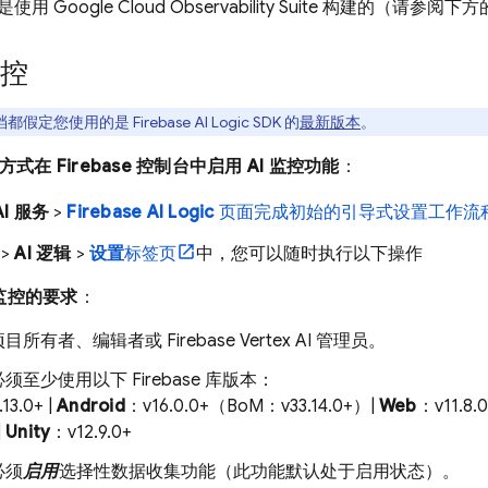
是使用
Google Cloud
Observability Suite
构建的（请参阅下方
监控
档都假定您使用的是
Firebase AI Logic
SDK 的
最新版本
。
下方式在
Firebase
控制台中启用 AI 监控功能
：
AI 服务
>
Firebase AI Logic
页面完成初始的引导式设置工作流
>
AI 逻辑
>
设置
标签页
中，您可以随时执行以下操作
 监控的要求
：
所有者、编辑者或 Firebase Vertex AI 管理员。
须至少使用以下 Firebase 库版本：
13.0+ |
Android
：v16.0.0+（BoM：v33.14.0+）|
Web
：v11.8.0
|
Unity
：v12.9.0+
必须
启用
选择性数据收集功能（此功能默认处于启用状态）。