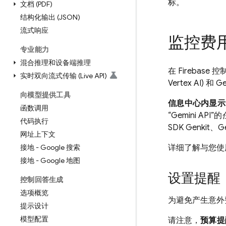
标。
文档 (PDF)
结构化输出 (JSON)
流式响应
监控费
专业能力
混合推理和设备端推理
在
Firebase
控
实时双向流式传输 (Live API)
Vertex AI)
和
Ge
向模型提供工具
信息中心内显示
函数调用
“Gemini API”的
代码执行
SDK
Genkit
、
Ge
网址上下文
接地 - Google 搜索
详细了解与您
接地 - Google 地图
设置提醒
控制回答生成
选项概览
为避免产生意外费
提示设计
模型配置
请注意，
预算提