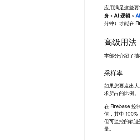
应用满足这些要
务
>
AI 逻辑
>
A
分钟）才能在
F
高级用法
本部分介绍了抽
采样率
如果您要发出大
求所占的比例。
在
Firebase
控
值，其中 100
但可监控的轨迹
量。