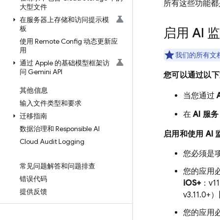
所有这些功能都
大型文件
在服务器上存储和访问提示模
板
启用 AI 
使用 Remote Config 动态更新应
用
我们的所有文
通过 Apple 的基础模型框架访
问 Gemini API
您可以通过以
其他信息
当您通过
输入文件类型和要求
在
AI 服务
迁移指南
数据治理和 Responsible AI
启用和使用 AI
Cloud Audit Logging
您必须是项目
常见问题解答和问题排查
您的应用必
错误代码
iOS+
：v11.
提供反馈
v3.11.0+）
您的应用