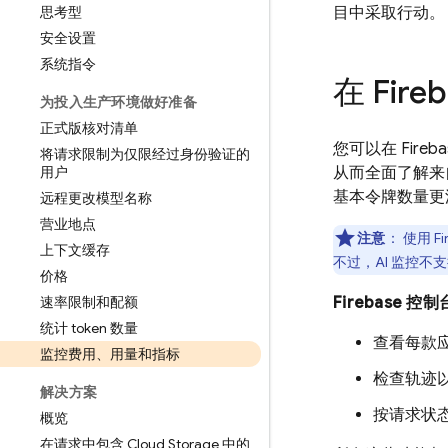
思考型
目中采取行动。
安全设置
系统指令
在
Fire
为投入生产环境做好准备
正式版核对清单
您可以在
Fireb
将请求限制为仅限经过身份验证的
用户
从而全面了解
基本令牌数量更
远程更改模型名称
营业地点
注意
：
使用
Fi
上下文缓存
不过，AI 监控不
价格
速率限制和配额
Firebase
控制台
统计 token 数量
查看每款
监控费用、用量和指标
检查轨迹
解决方案
按请求状
概览
在请求中包含 Cloud Storage 中的