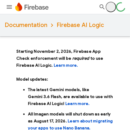
Documentation
Firebase AI Logic
Starting November 2, 2026, Firebase App
Check enforcement will be
required
to use
Firebase AI Logic.
Learn more.
Model updates:
The latest Gemini models, like
Gemini 3.6 Flash
, are available to use with
Firebase AI Logic!
Learn more.
All Imagen models will shut down as early
as
August 17, 2026
.
Learn about migrating
your apps to use Nano Banana.