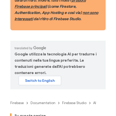
data di ritiro. Inoltre, tutti i nostri
prodotti
Firebase principali
(come Firestore,
Authentication, App Hosting e così via)
non sono
interessati
dal ritiro di Firebase Studio.
Google utilizza la tecnologia AI per tradurre i
contenuti nella tua lingua preferita. Le
traduzioni generate dall'AI potrebbero
contenere errori.
Firebase
Documentation
Firebase Studio
AI
Su questa pagina