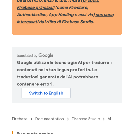
data di ritiro. Inoltre, tutti i nostri
prodotti
Firebase principali
(come Firestore,
Authentication, App Hosting e così via)
non sono
interessati
dal ritiro di Firebase Studio.
Google utilizza la tecnologia AI per tradurre i
contenuti nella tua lingua preferita. Le
traduzioni generate dall'AI potrebbero
contenere errori.
Firebase
Documentation
Firebase Studio
AI
Su questa pagina