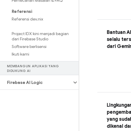
Pemecahan Masalah & FAQ
Referensi
Referensi dev
.
nix
Bantuan A
Project IDX kini menjadi bagian
dari Firebase Studio
selalu ter
dari
Gemin
Software berlisensi
Ikuti kami
MEMBANGUN APLIKASI YANG
DIDUKUNG AI
Firebase AI Logic
Lingkunga
pengemba
yang suda
dikenal da