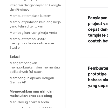
Integrasi dengan layanan Google
dan Firebase
Membuat template kustom
Penyiapan
Membuat pintasan ke ruang kerja
project y
yang telah ditentukan
cepat den
Membagikan ruang kerja Anda
template 
Membuat tombol untuk
contoh b
mengimpor kode ke Firebase
Studio
Solusi
Mengembangkan
,
memublikasikan
,
dan memantau
Pembuata
aplikasi web full stack
prototipe
Membangun aplikasi dengan
bahasa al
Gemini API
yang cepa
Memecahkan masalah dan
melakukan proses debug
Men-debug aplikasi Anda