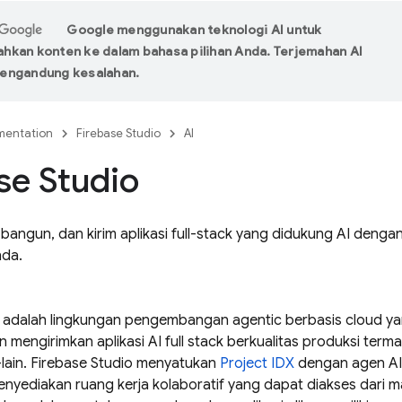
Google menggunakan teknologi AI untuk
kan konten ke dalam bahasa pilihan Anda. Terjemahan AI
engandung kesalahan.
entation
Firebase Studio
AI
se Studio
 bangun, dan kirim aplikasi full-stack yang didukung AI dengan
nda.
adalah lingkungan pengembangan agentic berbasis cloud 
engirimkan aplikasi AI full stack berkualitas produksi term
-lain.
Firebase Studio
menyatukan
Project IDX
dengan agen AI 
nyediakan ruang kerja kolaboratif yang dapat diakses dari ma