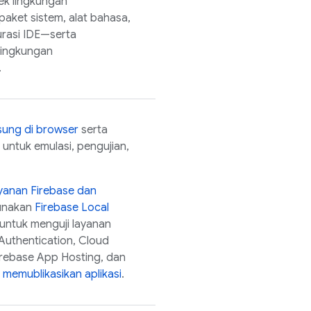
ek lingkungan
paket sistem, alat bahasa,
gurasi IDE—serta
lingkungan
.
gsung di browser
serta
untuk emulasi, pengujian,
yanan Firebase dan
gunakan
Firebase Local
untuk menguji layanan
Authentication
,
Cloud
irebase App Hosting
, dan
m
memublikasikan aplikasi
.