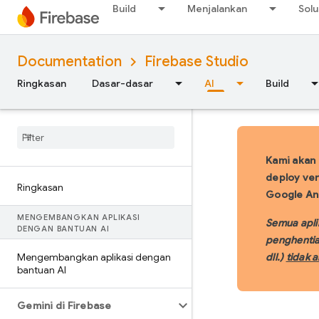
Build
Menjalankan
Solu
Documentation
Firebase Studio
Ringkasan
Dasar-dasar
AI
Build
Kami akan
deploy ver
Ringkasan
Google Ant
MENGEMBANGKAN APLIKASI
Semua apli
DENGAN BANTUAN AI
penghentia
Mengembangkan aplikasi dengan
dll.)
tidak 
bantuan AI
Gemini di Firebase