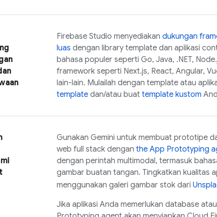
Firebase Studio
menyediakan
dukungan fram
ang
luas
dengan library template dan aplikasi co
gan
bahasa populer seperti Go, Java, .NET, Node.j
dan
framework seperti Next.js, React, Angular, Vue
awaan
lain-lain. Mulailah dengan template atau aplik
template
dan/atau buat
template kustom
Anda
n
Gunakan
Gemini
untuk membuat prototipe da
web full stack dengan
the
App Prototyping a
ami
dengan perintah multimodal, termasuk bahasa
t
gambar buatan tangan. Tingkatkan kualitas a
menggunakan galeri gambar stok dari
Unspla
Jika aplikasi Anda memerlukan database atau
Prototyping agent
akan menyiapkan
Cloud Fi