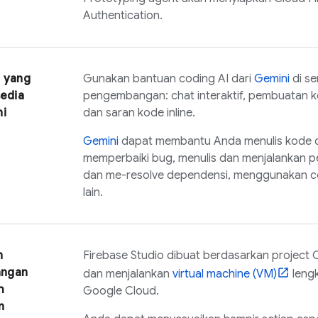
Authentication
.
I yang
Gunakan bantuan coding AI dari
Gemini
di se
sedia
pengembangan: chat interaktif, pembuatan k
i
dan saran kode inline.
Gemini
dapat membantu Anda menulis kode 
memperbaiki bug, menulis dan menjalankan pe
dan me-resolve dependensi, menggunakan con
lain.
n
Firebase Studio
dibuat berdasarkan project
ngan
dan menjalankan
virtual machine (VM)
leng
h
Google Cloud
.
n