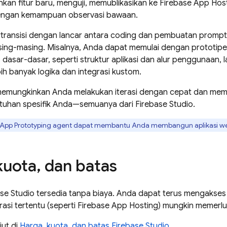
an fitur baru, menguji, memublikasikan ke
Firebase App Hos
dengan kemampuan observasi bawaan.
transisi dengan lancar antara coding dan pembuatan promp
ing-masing. Misalnya, Anda dapat memulai dengan prototipe
asar-dasar, seperti struktur aplikasi dan alur penggunaan, la
h banyak logika dan integrasi kustom.
ni memungkinkan Anda melakukan iterasi dengan cepat dan me
tuhan spesifik Anda—semuanya dari
Firebase Studio
.
App Prototyping agent
dapat membantu Anda membangun aplikasi web
uota
,
dan batas
se Studio
tersedia tanpa biaya. Anda dapat terus mengakses
rasi tertentu (seperti
Firebase App Hosting
) mungkin memerl
njut di
Harga, kuota, dan batas Firebase Studio
.