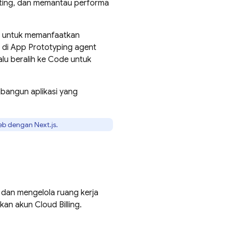
ting
, dan memantau performa
t untuk memanfaatkan
 di
App Prototyping agent
lu beralih ke
Code
untuk
mbangun aplikasi yang
 dengan Next.js.
 dan mengelola ruang kerja
ukan akun
Cloud Billing
.