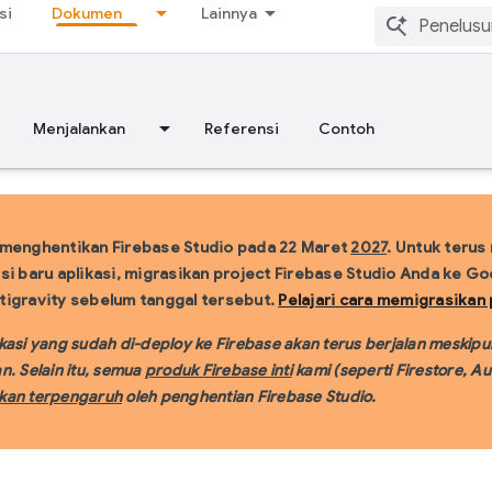
si
Dokumen
Lainnya
Menjalankan
Referensi
Contoh
 menghentikan Firebase Studio pada 22 Maret
2027
.
Untuk terus
si baru aplikasi, migrasikan project Firebase Studio Anda ke Go
igravity sebelum tanggal tersebut.
Pelajari cara memigrasikan 
kasi yang sudah di-deploy ke Firebase akan terus berjalan meskipu
n. Selain itu, semua
produk Firebase inti
kami (seperti Firestore, Au
akan terpengaruh
oleh penghentian Firebase Studio.