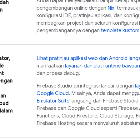
Anda dapat menyesuaikan hampir setiap asp
udah
pengembangan online dengan
Nix
, termasuk 
n
konfigurasi IDE, pratinjau aplikasi, dan konfi
membagikan project dan seluruh konfigurasi 
pengembangannya dengan
template kustom
ator,
Lihat pratinjau aplikasi web dan Android lan
de
manfaatkan
layanan dan alat runtime bawaan
nt
dan proses debug.
engan
Firebase Studio
terintegrasi lancar dengan
la
Google Cloud
. Misalnya, Anda dapat meng
dan
Emulator Suite
langsung dari
Firebase Studio
oud
Firebase dan
Google Cloud
seperti
Firebase 
dalam
Functions
,
Cloud Firestore
,
Cloud Storage
,
F
Firebase Hosting
secara menyeluruh sebelu