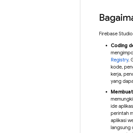
Bagaima
Firebase Studio
Coding d
mengimpor
Registry
.
kode, pen
kerja, pe
yang dap
Membuat 
memungkin
ide aplik
perintah m
aplikasi 
langsung 