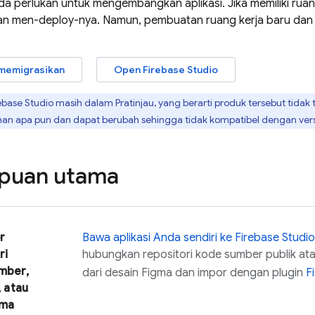
a perlukan untuk mengembangkan aplikasi. Jika memiliki rua
dan men-deploy-nya. Namun, pembuatan ruang kerja baru dan
a memigrasikan
Open
Firebase Studio
ebase Studio
masih dalam Pratinjau, yang berarti produk tersebut tidak
nan apa pun dan dapat berubah sehingga tidak kompatibel dengan ver
uan utama
r
Bawa aplikasi Anda sendiri ke
Firebase Studio
ri
hubungkan repositori kode sumber publik ata
mber,
dari desain Figma dan impor dengan plugin
F
, atau
gma