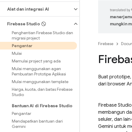
Alat dan integrasi AI
menerjemah
Firebase Studio
mungkin m
Penghentian Firebase Studio dan
migrasi project
Firebase
Docum
Pengantar
Mulai
Fireba
Memulai project yang ada
Mulai menggunakan agen
Pembuatan Prototipe Aplikasi
Buat prototipe,
Mulai menggunakan template
dari browser A
Harga
,
kuota
,
dan batas Firebase
Studio
Firebase Studio
Bantuan AI di Firebase Studio
membangun dan m
Pengantar
seluler, dan lain
Mendapatkan bantuan dari
Gemini
untuk me
Gemini