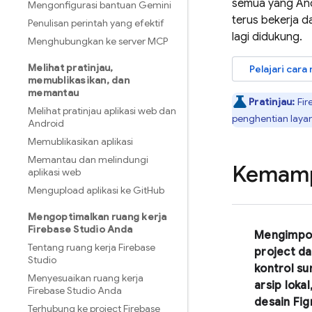
semua yang And
Mengonfigurasi bantuan Gemini
terus bekerja 
Penulisan perintah yang efektif
lagi didukung.
Menghubungkan ke server MCP
Melihat pratinjau
,
Pelajari car
memublikasikan
,
dan
memantau
Pratinjau:
Fir
Melihat pratinjau aplikasi web dan
penghentian laya
Android
Memublikasikan aplikasi
Memantau dan melindungi
Kemamp
aplikasi web
Mengupload aplikasi ke Git
Hub
Mengoptimalkan ruang kerja
Firebase Studio Anda
Mengimpo
Tentang ruang kerja Firebase
project da
Studio
kontrol su
Menyesuaikan ruang kerja
arsip lokal
Firebase Studio Anda
desain Fi
Terhubung ke project Firebase