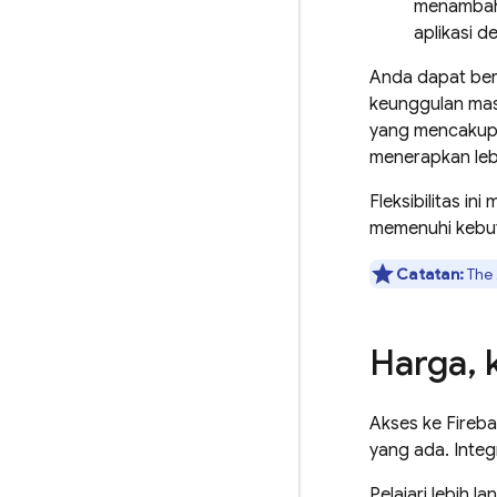
menambahk
aplikasi 
Anda dapat ber
keunggulan mas
yang mencakup d
menerapkan lebi
Fleksibilitas i
memenuhi kebu
Catatan:
The
Harga
,
k
Akses ke
Fireba
yang ada. Integ
Pelajari lebih la