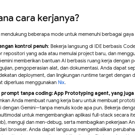
na cara kerjanya?
mendukung beberapa mode untuk memenuhi berbagai gaya
engan kontrol penuh
: Bekerja langsung di IDE berbasis Co
 repositori yang ada atau memulai project baru, dan menggu
Gemini
memberikan bantuan AI berbasis ruang kerja dengan 
gujian, pengoperasian alat, dan dokumentasi. Anda dapat s
ndekatan deployment, dan lingkungan runtime target dengan 
at diperluas menggunakan
Nix
.
prompt tanpa coding:
App Prototyping agent
, yang juga
kan Anda membuat ruang kerja baru untuk membuat prototip
asi dengan
Gemini
—tanpa menulis kode apa pun. Bekerja den
ultimodal untuk mengembangkan aplikasi full-stack secara iter
web), menguji dan men-debug, serta membagikan pekerjaan An
dari browser. Anda dapat langsung mengembalikan perubahan 