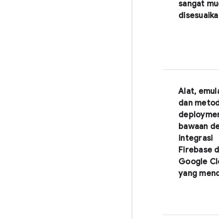
sangat m
disesuaika
Alat, emul
dan meto
deployme
bawaan d
integrasi
Firebase 
Google Cl
yang men