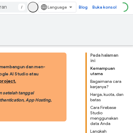
/
Blog
Buka konsol
Pada halaman
ini
 membangun dan men-
Kemampuan
utama
ogle AI Studio atau
project.
Bagaimana cara
kerjanya?
n setelah tanggal
Harga, kuota, dan
batas
thentication, App Hosting,
Cara Firebase
Studio
menggunakan
data Anda
Langkah