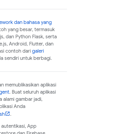
ework dan bahasa yang
ntoh yang besar, termasuk
s, dan Python Flask, serta
.js, Android, Flutter, dan
asi contoh dari
galeri
 sendiri untuk berbagi.
n memublikasikan aplikasi
gent
. Buat seluruh aplikasi
 alami gambar jadi,
plikasi Anda
sh
.
 autentikasi,
App
restore
dan
Firebase