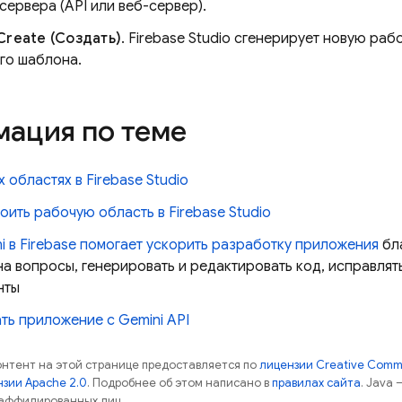
п сервера (API или веб-сервер).
Create (Создать)
.
Firebase Studio
сгенерирует новую рабо
го шаблона.
ация по теме
х областях в
Firebase Studio
роить рабочую область в
Firebase Studio
i в
Firebase
помогает ускорить разработку приложения
бл
на вопросы, генерировать и редактировать код, исправлят
нты
ть приложение с Gemini API
контент на этой странице предоставляется по
лицензии Creative Commo
зии Apache 2.0
. Подробнее об этом написано в
правилах сайта
. Java
 аффилированных лиц.