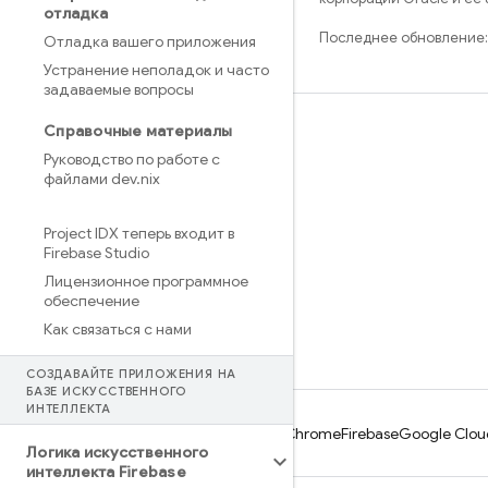
отладка
Последнее обновление:
Отладка вашего приложения
Устранение неполадок и часто
задаваемые вопросы
Справочные материалы
Обучение
Руководство по работе с
Руководства
файлами dev
.
nix
Справочники
Project IDX теперь входит в
Примеры
Firebase Studio
Библиотеки
Лицензионное программное
обеспечение
GitHub
Как связаться с нами
СОЗДАВАЙТЕ ПРИЛОЖЕНИЯ НА
БАЗЕ ИСКУССТВЕННОГО
ИНТЕЛЛЕКТА
Android
Chrome
Firebase
Google Clou
Логика искусственного
интеллекта Firebase