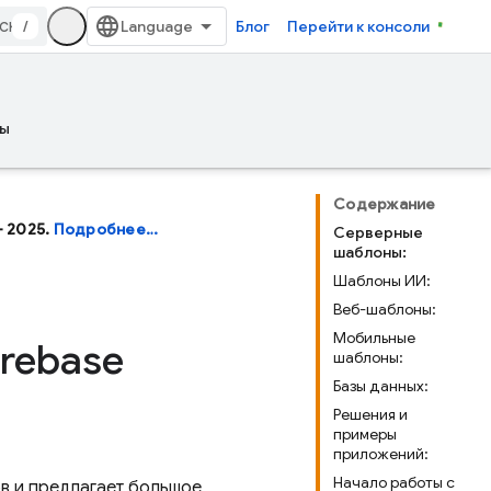
/
Блог
Перейти к консоли
ы
Содержание
– 2025.
Подробнее…
Серверные
шаблоны:
Шаблоны ИИ:
Веб-шаблоны:
Мобильные
irebase
шаблоны:
Базы данных:
Решения и
примеры
приложений:
Начало работы с
в и предлагает большое