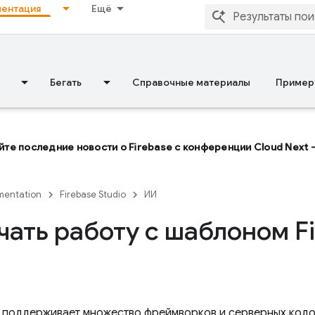
ентация
Ещё
Бегать
Справочные материалы
Пример
йте последние новости о Firebase с конференции Cloud Next 
entation
Firebase Studio
ИИ
чать работу с шаблоном F
поддерживает множество фреймворков и серверных кодо