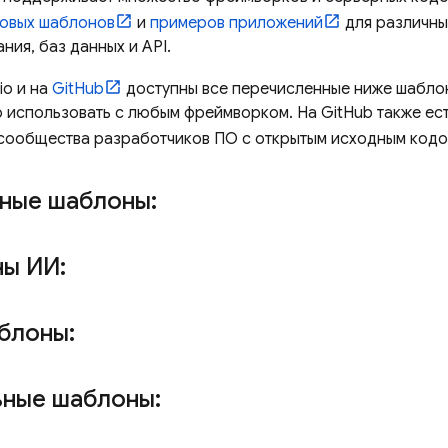
товых шаблонов
и
примеров приложений
для различны
ия, баз данных и API.
io
и на
GitHub
доступны все перечисленные ниже шаблон
 использовать с любым фреймворком. На GitHub также ес
сообщества разработчиков ПО с открытым исходным кодо
ные шаблоны:
ы ИИ:
блоны:
ные шаблоны: