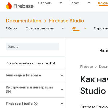
Строить
Бегать
Докум
Documentation
Firebase Studio
Обзор
Основы рекламы
ИИ
Строить
Обзор
РАЗРАБАТЫВАЙТЕ С ПОМОЩЬЮ
Чита
ИИ
Разрабатывайте с помощью ИИ
Firebase
Docum
Близнецы в Firebase
Как на
Инструменты и интеграции
Studio
ИИ
Firebase Studio
Firebase Studio