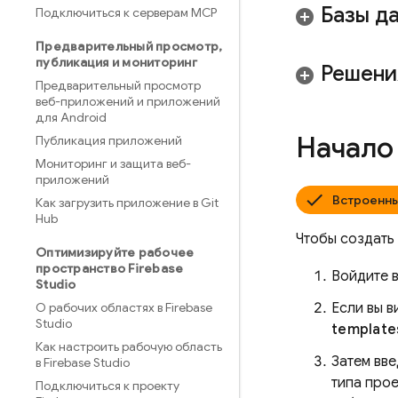
Базы да
Подключиться к серверам MCP
Предварительный просмотр
,
публикация и мониторинг
Решени
Предварительный просмотр
веб-приложений и приложений
для Android
Начало
Публикация приложений
Мониторинг и защита веб-
приложений
Встроенн
Как загрузить приложение в Git
Hub
Чтобы создать
Оптимизируйте рабочее
пространство Firebase
Войдите в
Studio
О рабочих областях в Firebase
Если вы 
Studio
template
Как настроить рабочую область
Затем вв
в Firebase Studio
типа прое
Подключиться к проекту