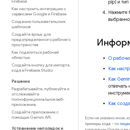
Firebase
pip) и ти
Как настроить интеграцию с
Нажмите
сервисами Google и Firebase
выбранно
Создание пользовательских
шаблонов
Создайте ярлык для
Информ
предопределенного рабочего
пространства
Как поделиться рабочей
областью
О рабочи
Создайте кнопку для импорта
Как наст
кода в Firebase Studio
Как Gemin
Решения
отвечать 
Разрабатывайте
,
публикуйте и
инструме
отслеживайте
полнофункциональное веб-
Как созда
приложение
.
Создайте приложение с
помощью Gemini API
.
Если не указано иное, 
примеры кода – по
лицен
Устранение неполадок и
корпорации Oracle и ее