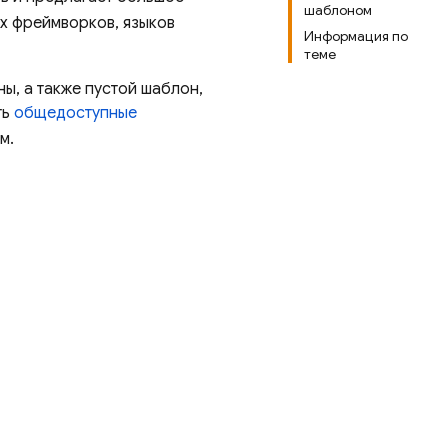
шаблоном
х фреймворков, языков
Информация по
теме
ы, а также пустой шаблон,
ть
общедоступные
м.