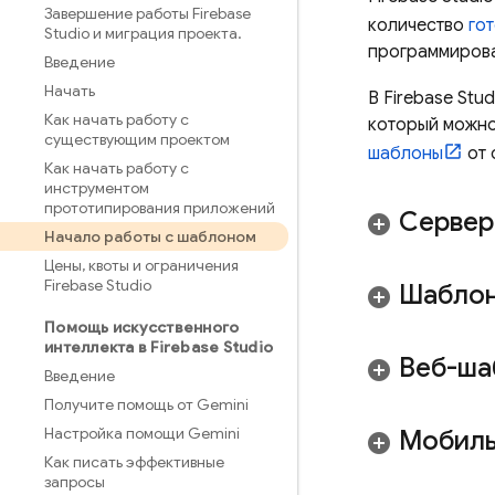
Завершение работы Firebase
количество
го
Studio и миграция проекта
.
программирован
Введение
Начать
В
Firebase Stud
Как начать работу с
который можно
существующим проектом
шаблоны
от 
Как начать работу с
инструментом
прототипирования приложений
Сервер
Начало работы с шаблоном
Цены
,
квоты и ограничения
Firebase Studio
Шаблон
Помощь искусственного
интеллекта в Firebase Studio
Веб-ша
Введение
Получите помощь от Gemini
Настройка помощи Gemini
Мобиль
Как писать эффективные
запросы