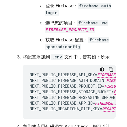
登录 Firebase：
firebase auth
login
选择您的项目：
firebase use
FIREBASE_PROJECT_ID
获取 Firebase 配置：
firebase
apps:sdkconfig
将配置添加到
.env
文件中，使其如下所示：
NEXT_PUBLIC_FIREBASE_API_KEY=
FIREBASE_API_
NEXT_PUBLIC_FIREBASE_AUTH_DOMAIN=
FIREBASE_
NEXT_PUBLIC_FIREBASE_PROJECT_ID=
FIREBASE_P
NEXT_PUBLIC_FIREBASE_STORAGE_BUCKET=
FIREB
NEXT_PUBLIC_FIREBASE_MESSAGING_SENDER_ID=
F
NEXT_PUBLIC_FIREBASE_APP_ID=
FIREBASE_APP_I
NEXT_PUBLIC_RECAPTCHA_SITE_KEY=
RECAPTCHA_S
向您的应用代码添加
App Check
。您可以让