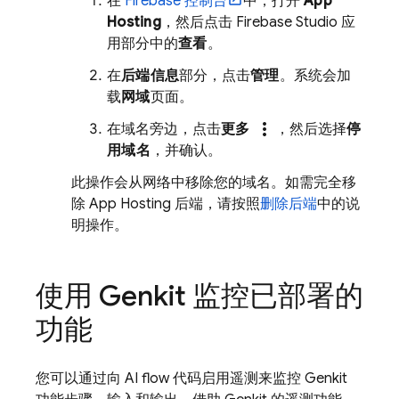
在
Firebase
控制台
中，打开
App
Hosting
，然后点击
Firebase Studio
应
用部分中的
查看
。
在
后端信息
部分，点击
管理
。系统会加
载
网域
页面。
more_vert
在域名旁边，点击
更多
，然后选择
停
用域名
，并确认。
此操作会从网络中移除您的域名。如需完全移
除
App Hosting
后端，请按照
删除后端
中的说
明操作。
使用
Genkit
监控已部署的
功能
您可以通过向 AI flow 代码启用遥测来监控
Genkit