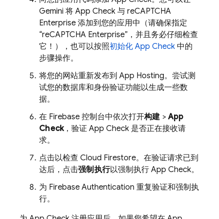
Gemini
将
App Check
与 reCAPTCHA
Enterprise 添加到您的应用中（请确保指定
“reCAPTCHA Enterprise”，并且务必仔细检查
它！），也可以按照
初始化
App Check
中的
步骤操作。
将您的网站重新发布到
App Hosting
。尝试测
试您的数据库和身份验证功能以生成一些数
据。
在
Firebase
控制台中依次打开
构建
>
App
Check
，验证
App Check
是否正在接收请
求。
点击以检查
Cloud Firestore
。在验证请求已到
达后，点击
强制执行
以强制执行
App Check
。
为
Firebase Authentication
重复验证和强制执
行。
为
App Check
注册应用后，如果您希望在
App