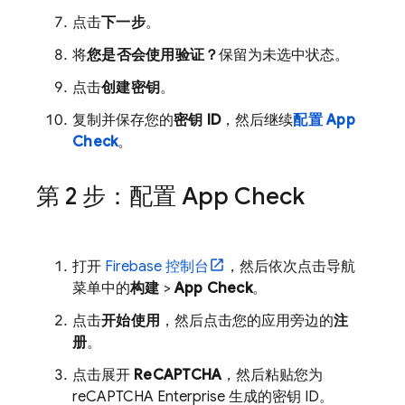
点击
下一步
。
将
您是否会使用验证？
保留为未选中状态。
点击
创建密钥
。
复制并保存您的
密钥 ID
，然后继续
配置
App
Check
。
第 2 步：配置
App Check
打开
Firebase
控制台
，然后依次点击导航
菜单中的
构建
>
App Check
。
点击
开始使用
，然后点击您的应用旁边的
注
册
。
点击展开
ReCAPTCHA
，然后粘贴您为
reCAPTCHA Enterprise 生成的密钥 ID。