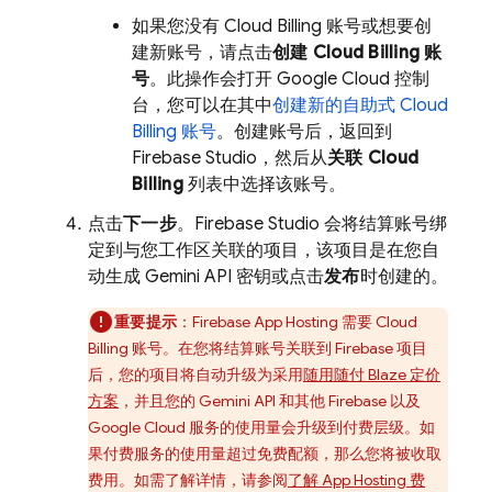
如果您没有
Cloud Billing
账号或想要创
建新账号，请点击
创建
Cloud Billing
账
号
。此操作会打开
Google Cloud
控制
台，您可以在其中
创建新的自助式
Cloud
Billing
账号
。创建账号后，返回到
Firebase Studio
，然后从
关联
Cloud
Billing
列表中选择该账号。
点击
下一步
。
Firebase Studio
会将结算账号绑
定到与您工作区关联的项目，该项目是在您自
动生成
Gemini API
密钥或点击
发布
时创建的。
重要提示
：
Firebase App Hosting
需要
Cloud
Billing
账号。在您将结算账号关联到 Firebase 项目
后，您的项目将自动升级为采用
随用随付 Blaze 定价
方案
，并且您的
Gemini API
和其他 Firebase 以及
Google Cloud 服务的使用量会升级到付费层级。如
果付费服务的使用量超过免费配额，那么您将被收取
费用。如需了解详情，请参阅
了解
App Hosting
费