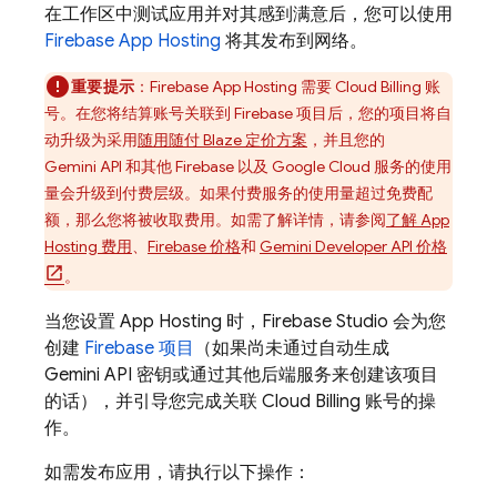
在工作区中测试应用并对其感到满意后，您可以使用
Firebase App Hosting
将其发布到网络。
重要提示
：
Firebase App Hosting
需要
Cloud Billing
账
号。在您将结算账号关联到 Firebase 项目后，您的项目将自
动升级为采用
随用随付 Blaze 定价方案
，并且您的
Gemini API
和其他 Firebase 以及 Google Cloud 服务的使用
量会升级到付费层级。如果付费服务的使用量超过免费配
额，那么您将被收取费用。如需了解详情，请参阅
了解
App
Hosting
费用
、
Firebase 价格
和
Gemini
Developer API 价格
。
当您设置
App Hosting
时，
Firebase Studio
会为您
创建
Firebase 项目
（如果尚未通过自动生成
Gemini API
密钥或通过其他后端服务来创建该项目
的话），并引导您完成关联
Cloud Billing
账号的操
作。
如需发布应用，请执行以下操作：