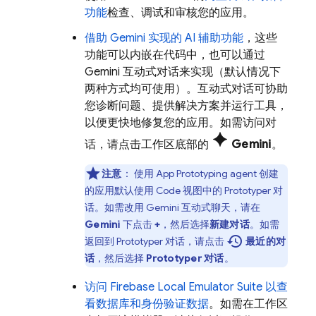
功能
检查、调试和审核您的应用。
借助
Gemini
实现的 AI 辅助功能
，这些
功能可以内嵌在代码中，也可以通过
Gemini
互动式对话来实现（默认情况下
两种方式均可使用）。互动式对话可协助
您诊断问题、提供解决方案并运行工具，
以便更快地修复您的应用。如需访问对
spark
话，请点击工作区底部的
Gemini
。
注意
：
使用
App Prototyping agent
创建
的应用默认使用
Code
视图中的
Prototyper
对
话。如需改用
Gemini
互动式聊天，请在
Gemini
下点击
+
，然后选择
新建对话
。如需
history
返回到
Prototyper
对话，请点击
最近的对
话
，然后选择
Prototyper 对话
。
访问
Firebase Local Emulator Suite
以查
看数据库和身份验证数据
。如需在工作区