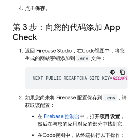
点击
保存
。
第 3 步：向您的代码添加
App
Check
返回
Firebase Studio
，在
Code
视图中，将您
生成的网站密钥添加到
.env
文件：
NEXT_PUBLIC_RECAPTCHA_SITE_KEY=
RECAPTCHA_S
如果您尚未将 Firebase 配置保存到
.env
，请
获取该配置：
在
Firebase
控制台
中，打开
项目设置
，
然后在与您的应用对应的部分中找到它。
在
Code
视图中，从终端执行以下操作：