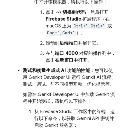
中打开该模拟器，请执行以下操作：
点击
切换到代码
，然后打开
Firebase Studio
扩展程序（在
macOS 上为
Ctrl+',Ctrl+'
或
Cmd+',Cmd+'
）。
滚动到
后端端口
并展开它。
在与
端口 4000
对应的
操作
列中，
点击
在新窗口中打开
。
测试和衡量生成式 AI 功能的性能
：您可以使
用
Genkit Developer UI
运行
Genkit
AI 流程、
测试、调试、与不同模型互动、优化提示等。
如需在
Genkit Developer UI
中加载
Genkit
流
程并开始测试，请执行以下操作：
从
Firebase Studio
工作区中的终端，运
行以下命令，以获取
Gemini API
密钥并
启动
Genkit
服务器：