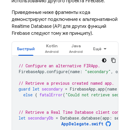
использованию другого проекта Firebase.
Приведенные ниже фрагменты кода
демонстрируют подключение к альтернативной
Realtime Database
(API для других функций
Firebase следуют тому же принципу).
Kotlin
Java
Быстрый
Ещё
// Configure an alternative FIRApp.
FirebaseApp
.
configure
(
name
:
"secondary"
,
option
// Retrieve a previous created named app.
guard
let
secondary
=
FirebaseApp
.
app
(
name
:
"se
else
{
fatalError
(
"Could not retrieve seconda
// Retrieve a Real Time Database client configu
let
secondaryDb
=
Database
.
database
(
app
:
second
AppDelegate
.
swift