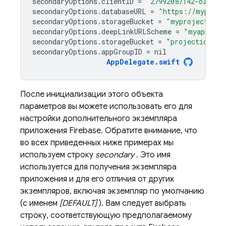
secondaryOptions
.
clientID
=
"27992087142-ola6qe
secondaryOptions
.
databaseURL
=
"https://myproje
secondaryOptions
.
storageBucket
=
"myproject.app
secondaryOptions
.
deepLinkURLScheme
=
"myapp://"
secondaryOptions
.
storageBucket
=
"projectid-123
secondaryOptions
.
appGroupID
=
nil
AppDelegate
.
swift
После инициализации этого объекта
параметров вы можете использовать его для
настройки дополнительного экземпляра
приложения Firebase. Обратите внимание, что
во всех приведенных ниже примерах мы
используем строку
secondary
. Это имя
используется для получения экземпляра
приложения и для его отличия от других
экземпляров, включая экземпляр по умолчанию
(с именем
[DEFAULT]
). Вам следует выбрать
строку, соответствующую предполагаемому