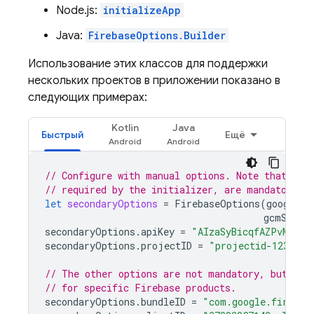
Node.js:
initializeApp
Java:
FirebaseOptions.Builder
Использование этих классов для поддержки
нескольких проектов в приложении показано в
следующих примерах:
Kotlin
Java
Быстрый
Ещё
// Configure with manual options. Note that pro
// required by the initializer, are mandatory.
let
secondaryOptions
=
FirebaseOptions
(
googleAp
gcmSende
secondaryOptions
.
apiKey
=
"AIzaSyBicqfAZPvMgC7N
secondaryOptions
.
projectID
=
"projectid-12345"
// The other options are not mandatory, but may
// for specific Firebase products.
secondaryOptions
.
bundleID
=
"com.google.firebas