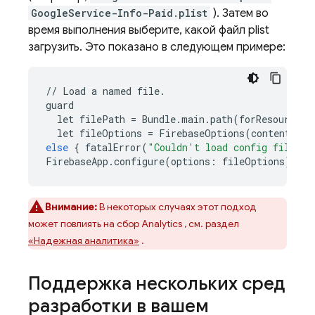
GoogleService-Info-Paid.plist
). Затем во
время выполнения выберите, какой файл plist
загрузить. Это показано в следующем примере:
//
Load
a
named
file
.
guard
let
filePath
=
Bundle
.
main
.
path
(
forResource
:
let
fileOptions
=
FirebaseOptions
(
contentsOfF
else
{
fatalError
(
"Couldn't load config file."
)
FirebaseApp
.
configure
(
options
:
fileOptions
)
Внимание:
В некоторых случаях этот подход
может повлиять на сбор
Analytics
, см. раздел
«Надежная аналитика»
.
Поддержка нескольких сред
разработки в вашем