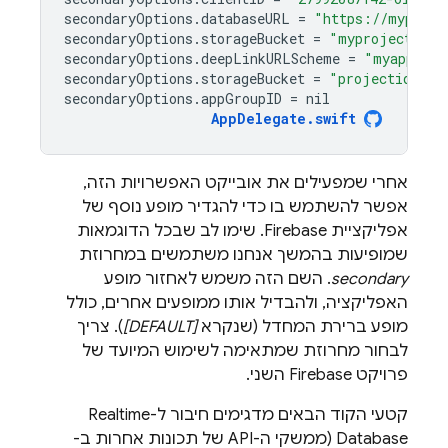
secondaryOptions
.
databaseURL
=
"https://myproje
secondaryOptions
.
storageBucket
=
"myproject.app
secondaryOptions
.
deepLinkURLScheme
=
"myapp://"
secondaryOptions
.
storageBucket
=
"projectid-123
secondaryOptions
.
appGroupID
=
nil
AppDelegate
.
swift
אחרי שמפעילים את אובייקט האפשרויות הזה,
אפשר להשתמש בו כדי להגדיר מופע נוסף של
אפליקציית Firebase. שימו לב שבכל הדוגמאות
שמופיעות בהמשך אנחנו משתמשים במחרוזת
secondary
. השם הזה משמש לאחזור מופע
האפליקציה, ולהבדיל אותו ממופעים אחרים, כולל
מופע ברירת המחדל (שנקרא
[DEFAULT]
). צריך
לבחור מחרוזת שמתאימה לשימוש המיועד של
פרויקט Firebase השני.
קטעי הקוד הבאים מדגימים חיבור ל-
Realtime
Database
(ממשקי ה-API של תכונות אחרות ב-