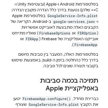
בפלטפורמות Android ו-Apple (ובעטיפות Unity ו-
C++ שלהן) נטענת בדרך כלל הגדרה מקובץ הגדרה:
GoogleService-Info.plist
בפלטפורמת Apple
ו-
google-services.json
ב-Android. הקריאה של
הקבצים האלה מתבצעת לאובייקט אפשרויות
(
FIROption
או
FirebaseOptions
) שאליו מתייחס
אובייקט האפליקציה של Firebase (
FIRApp
או
).
FirebaseApp
בפלטפורמות האלה, המעבר בין סביבות מיושם
בדרך כלל כהחלטה בזמן ה-build, באמצעות שימוש
בקובצי תצורה שונים לכל סביבה.
תמיכה בכמה סביבות
באפליקציית Apple
כברירת מחדל,
FirebaseApp.configure()
יטען
את הקובץ
GoogleService-Info.plist
שצורף