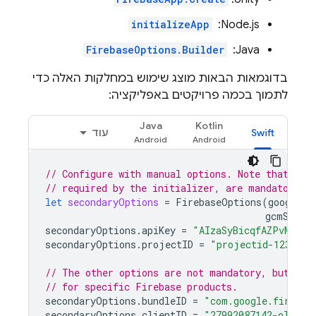
‫Node.js: ‏
initializeApp
‫Java: ‏
FirebaseOptions.Builder
בדוגמאות הבאות מוצג שימוש במחלקות האלה כדי
לתמוך בכמה פרויקטים באפליקציה:
Java
Kotlin
Swift
עוד
// Configure with manual options. Note that pro
// required by the initializer, are mandatory.
let
secondaryOptions
=
FirebaseOptions
(
googleAp
gcmSende
secondaryOptions
.
apiKey
=
"AIzaSyBicqfAZPvMgC7N
secondaryOptions
.
projectID
=
"projectid-12345"
// The other options are not mandatory, but may
// for specific Firebase products.
secondaryOptions
.
bundleID
=
"com.google.firebas
secondaryOptions
.
clientID
=
"27992087142-ola6qe