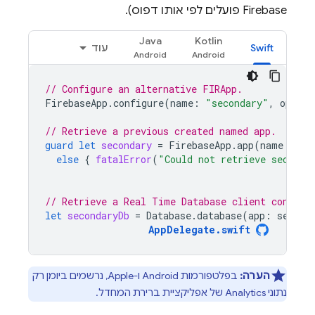
Firebase פועלים לפי אותו דפוס).
Java
Kotlin
Swift
עוד
// Configure an alternative FIRApp.
FirebaseApp
.
configure
(
name
:
"secondary"
,
option
// Retrieve a previous created named app.
guard
let
secondary
=
FirebaseApp
.
app
(
name
:
"se
else
{
fatalError
(
"Could not retrieve seconda
// Retrieve a Real Time Database client configu
let
secondaryDb
=
Database
.
database
(
app
:
second
AppDelegate
.
swift
הערה:
בפלטפורמות Android ו-Apple, נרשמים ביומן רק
נתוני
Analytics
של אפליקציית ברירת המחדל.