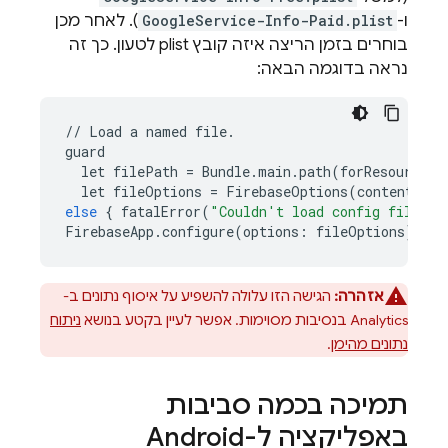
ו-
GoogleService-Info-Paid.plist
). לאחר מכן
בוחרים בזמן הריצה איזה קובץ plist לטעון. כך זה
נראה בדוגמה הבאה:
//
Load
a
named
file
.
guard
let
filePath
=
Bundle
.
main
.
path
(
forResource
:
let
fileOptions
=
FirebaseOptions
(
contentsOfF
else
{
fatalError
(
"Couldn't load config file."
)
FirebaseApp
.
configure
(
options
:
fileOptions
)
אזהרה:
הגישה הזו עלולה להשפיע על איסוף נתונים ב-
Analytics
בנסיבות מסוימות. אפשר לעיין בקטע בנושא
ניתוח
נתונים מהימן
.
תמיכה בכמה סביבות
באפליקציה ל-Android