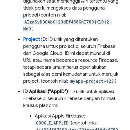
digunakan saat memanggil API tertentu yang
tidak perlu mengakses data pengguna
pribadi (contoh nilai:
AIzaSyDOCAbC123dEf456GhI789jKl012-
MnO
)
Project ID
: ID unik yang ditentukan
pengguna untuk project di seluruh Firebase
dan
Google Cloud
. ID ini dapat muncul di
URL atau nama beberapa resource Firebase,
tetapi secara umum harus diperlakukan
sebagai alias demi kemudahan untuk merujuk
project. (contoh nilai:
myapp-project-123
)
ID Aplikasi ("AppID")
: ID unik untuk aplikasi
Firebase di seluruh Firebase dengan format
khusus platform:
Aplikasi Apple Firebase:
GOOGLE_APP_ID
(contoh nilai:
1:1234567890:ios:321abc456def789