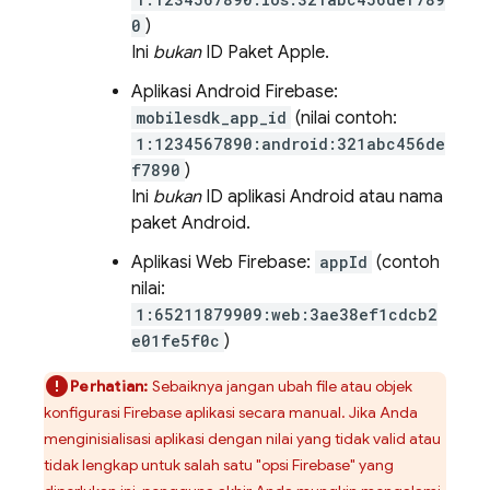
0
)
Ini
bukan
ID Paket Apple.
Aplikasi Android Firebase:
mobilesdk_app_id
(nilai contoh:
1:1234567890:android:321abc456de
f7890
)
Ini
bukan
ID aplikasi Android atau nama
paket Android.
Aplikasi Web Firebase:
appId
(contoh
nilai:
1:65211879909:web:3ae38ef1cdcb2
e01fe5f0c
)
Perhatian:
Sebaiknya jangan ubah file atau objek
konfigurasi Firebase aplikasi secara manual. Jika Anda
menginisialisasi aplikasi dengan nilai yang tidak valid atau
tidak lengkap untuk salah satu "opsi Firebase" yang