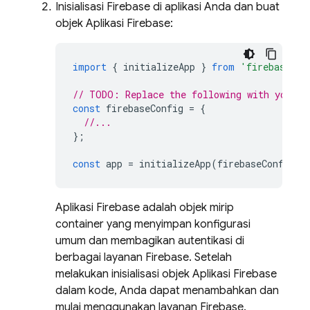
Inisialisasi Firebase di aplikasi Anda dan buat
objek Aplikasi Firebase:
import
{
initializeApp
}
from
'firebase/ap
// TODO: Replace the following with your a
const
firebaseConfig
=
{
//...
};
const
app
=
initializeApp
(
firebaseConfig
);
Aplikasi Firebase adalah objek mirip
container yang menyimpan konfigurasi
umum dan membagikan autentikasi di
berbagai layanan Firebase. Setelah
melakukan inisialisasi objek Aplikasi Firebase
dalam kode, Anda dapat menambahkan dan
mulai menggunakan layanan Firebase.