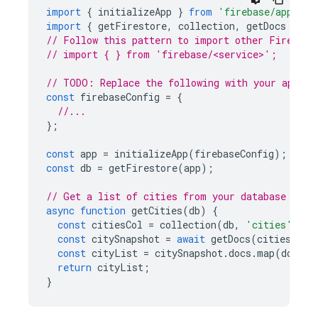
import
{
initializeApp
}
from
'firebase/app'
;
import
{
getFirestore
,
collection
,
getDocs
}
fr
// Follow this pattern to import other Firebase
// import { } from 'firebase/<service>';
// TODO: Replace the following with your app's 
const
firebaseConfig
=
{
//...
};
const
app
=
initializeApp
(
firebaseConfig
);
const
db
=
getFirestore
(
app
);
// Get a list of cities from your database
async
function
getCities
(
db
)
{
const
citiesCol
=
collection
(
db
,
'cities'
);
const
citySnapshot
=
await
getDocs
(
citiesCol
)
const
cityList
=
citySnapshot
.
docs
.
map
(
doc
=>
return
cityList
;
}