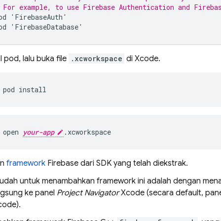
 For example, to use 
Firebase Authentication
 and 
Fireba
od
'
FirebaseAuth
'
od
'
FirebaseDatabase
'
l pod, lalu buka file
.xcworkspace
di Xcode.
pod install
open 
your-app
.xcworkspace
an
framework
Firebase dari SDK yang telah diekstrak.
udah untuk menambahkan framework ini adalah dengan menar
ngsung ke panel
Project Navigator
Xcode (secara default, panel p
Xcode).