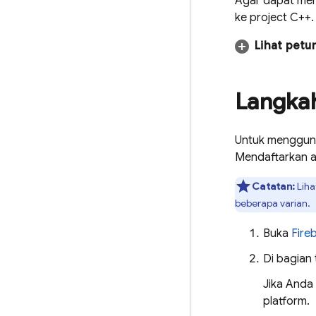
Agar dapat men
ke project C++
Lihat petu
Langka
Untuk menggunak
Mendaftarkan ap
Catatan:
Liha
beberapa varian.
Buka
Fire
Di bagian 
Jika Anda
platform.