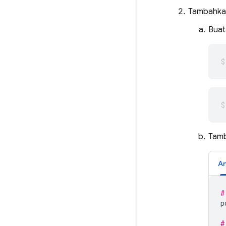
Tambahk
Buat
Tamb
An
#
p
#