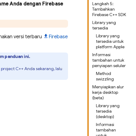
 game Anda dengan Firebase
Langkah 5:
Tambahkan
Firebase C++ SDK
Library yang
tersedia
Library yang
akan versi terbaru
Firebase
tersedia untuk
platform Apple
Informasi
m panduan ini.
tambahan untuk
penyiapan seluler
project C++ Anda sekarang, lalu
Method
swizzling
Menyiapkan alur
kerja desktop
(beta)
Library yang
tersedia
(desktop)
Informasi
tambahan
untuk