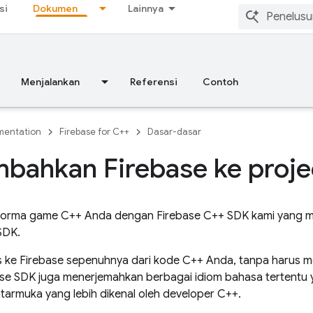
si
Dokumen
Lainnya
Menjalankan
Referensi
Contoh
entation
Firebase for C++
Dasar-dasar
bahkan Firebase ke proje
rforma game C++ Anda dengan Firebase C++ SDK kami yang 
SDK.
 ke Firebase sepenuhnya dari kode C++ Anda, tanpa harus me
ase SDK juga menerjemahkan berbagai idiom bahasa tertentu 
tarmuka yang lebih dikenal oleh developer C++.