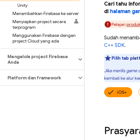
Cari tahu inf
Unity
di
halaman ga
Menambahkan Firebase ke server
Menyiapkan project secara
Pelajari
produk
terprogram
Menggunakan Firebase dengan
Sudah menambah
project Cloud yang ada
C++
SDK
.
Mengelola project Firebase
Pilih tab pl
Anda
Jika merilis game 
Platform dan framework
kembali ke alur ke
iOS+
Prasyar