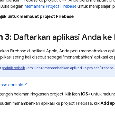
ambahkan Firebase ke project C++, Anda perlu membuat proj
. Buka bagian
Memahami Project Firebase
untuk mempelajari pr
njuk untuk membuat project Firebase
h 3
: Daftarkan aplikasi Anda ke
an Firebase di aplikasi Apple, Anda perlu mendaftarkan aplik
likasi sering kali disebut sebagai "menambahkan" aplikasi ke
t
praktik terbaik
kami untuk menambahkan aplikasi ke project Firebase
base
console
.
tengah halaman ringkasan project, klik ikon
iOS+
untuk melunc
 sudah menambahkan aplikasi ke project Firebase, klik
Add a