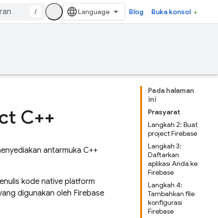
/
Blog
Buka konsol
Pada halaman
ini
ct C++
Prasyarat
Langkah 2: Buat
project Firebase
Langkah 3:
menyediakan antarmuka C++
Daftarkan
aplikasi Anda ke
Firebase
nulis kode native platform
Langkah 4:
yang digunakan oleh Firebase
Tambahkan file
konfigurasi
Firebase