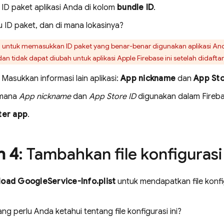
ID paket aplikasi Anda di kolom
bundle ID
.
u ID paket, dan di mana lokasinya?
n untuk memasukkan ID paket yang benar-benar digunakan aplikasi Anda
dan tidak dapat diubah untuk aplikasi Apple Firebase ini setelah didaft
Masukkan informasi lain aplikasi:
App nickname
dan
App Sto
imana
App nickname
dan
App Store ID
digunakan dalam Fireb
ter app
.
h 4
: Tambahkan file konfigurasi
oad GoogleService-Info.plist
untuk mendapatkan file konfi
ng perlu Anda ketahui tentang file konfigurasi ini?