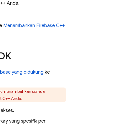
 C++ Anda.
ke
Menambahkan Firebase C++
SDK
ebase yang didukung
ke
tuk menambahkan semua
ct C++ Anda.
iakses.
rary yang spesifik per