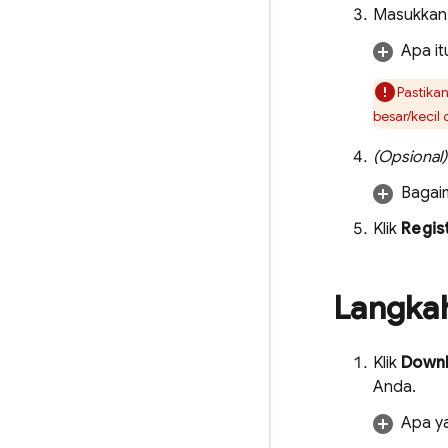
Masukkan 
Apa it
Pastika
besar/kecil 
(Opsional)
Baga
Klik
Regis
Langka
Klik
Downl
Anda.
Apa ya