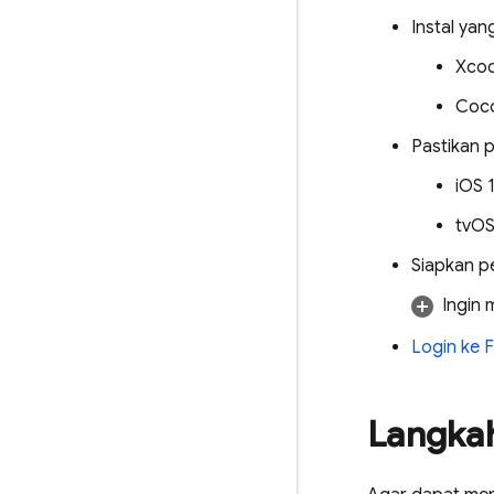
Instal yan
Xcod
Coco
Pastikan p
iOS 
tvOS
Siapkan pe
Ingin
Login ke 
Langka