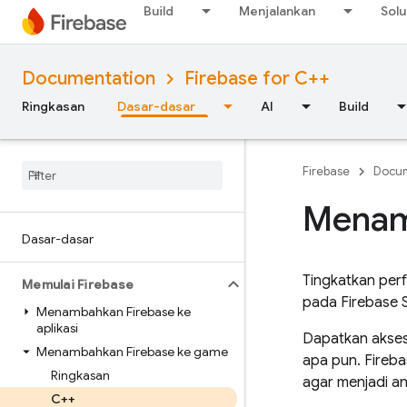
Build
Menjalankan
Solu
Documentation
Firebase for C++
Ringkasan
Dasar-dasar
AI
Build
Firebase
Docum
Menam
Dasar-dasar
Tingkatkan pe
Memulai Firebase
pada Firebase 
Menambahkan Firebase ke
aplikasi
Dapatkan akses
Menambahkan Firebase ke game
apa pun. Fireb
Ringkasan
agar menjadi an
C++