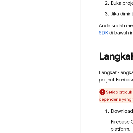
Buka proje
Jika dimin
Anda sudah men
SDK
di bawah in
Langka
Langkah-langka
project Fireba
Setiap produk
dependensi yang t
Downloa
Firebase
platform.