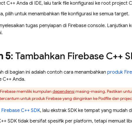
ct C++ Anda di IDE, lalu tarik file konfigurasi ke root project
ta, pilih untuk menambahkan file konfigurasi ke semua target.
yelesaikan tugas penyiapan di
Firebase
console. Lanjutkan 
i.
h 5
: Tambahkan Firebase C++ 
h di bagian ini adalah contoh cara menambahkan
produk Fir
se C++ Anda.
 Firebase memiliki kumpulan
dependensi
masing-masing. Pastikan un
ercantum untuk produk Firebase yang diinginkan ke Podfile dan proje
d
Firebase
C++
SDK
, lalu ekstrak SDK ke tempat yang mudah d
C++
SDK tidak bersifat spesifik per platform, tetapi memuat lib