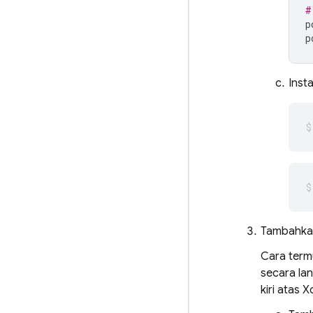
#
p
p
Insta
Tambahk
Cara term
secara la
kiri atas 