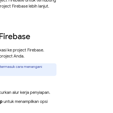
ect Firebase untuk terhubung
oject Firebase lebih lanjut.
 Firebase
asi ke project Firebase.
 project Anda.
, termasuk cara menangani
urkan alur kerja penyiapan.
pp
untuk menampilkan opsi