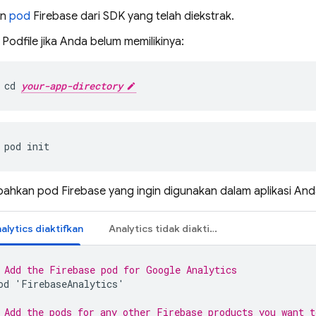
an
pod
Firebase dari SDK yang telah diekstrak.
 Podfile jika Anda belum memilikinya:
cd 
your-app-directory
pod init
ahkan pod Firebase yang ingin digunakan dalam aplikasi Anda
alytics
diaktifkan
Analytics
tidak diaktifkan
 Add the Firebase pod for 
Google Analytics
od
'
FirebaseAnalytics
'
 Add the pods for any other Firebase products you want t