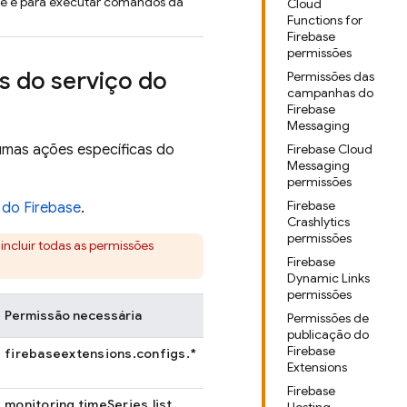
gle e para executar comandos da
Cloud
Functions for
Firebase
permissões
s do serviço do
Permissões das
campanhas do
Firebase
Messaging
gumas ações específicas do
Firebase Cloud
Messaging
permissões
Firebase
 do Firebase
.
Crashlytics
permissões
a incluir todas as permissões
Firebase
Dynamic Links
permissões
Permissão necessária
Permissões de
publicação do
Firebase
firebaseextensions.configs.*
Extensions
Firebase
monitoring.timeSeries.list