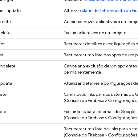
lans.update
Alterar o
plano de faturamento do Fir
create
Adicionar novos aplicativos a um proj
delete
Excluir aplicativos de um projeto
get
Recuperar detalhes e configurações 
st
Recuperar uma lista dos apps de um p
undelete
Cancelar a exclusão de um app antes
permanentemente
.update
Atualizar detalhes e configurações d
eate
Criar novos links para os sistemas do 
(Console do
Firebase
> Configurações 
lete
Excluir links para sistemas do Google
(Console do
Firebase
> Configurações 
Recuperar uma lista de links para sis
(Console do
Firebase
> Configurações 