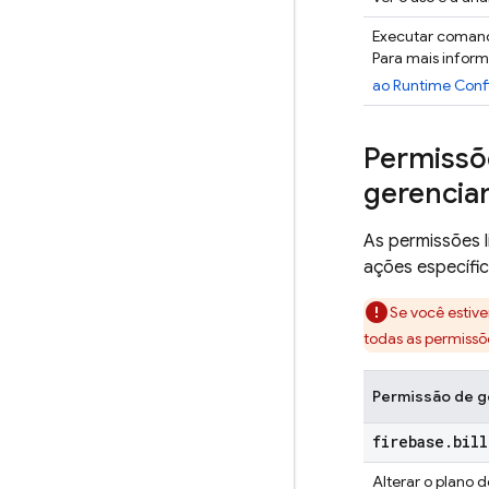
Executar coman
Para mais infor
ao Runtime Conf
Permissõe
gerencia
As permissões l
ações específi
Se você estiv
todas as permissõ
Permissão de g
firebase
.
bil
Alterar o plano 