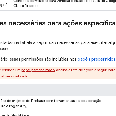
Concede permissões para verificar o estado das APIs do Goo
ge.*
CLI do
Firebase
.
s necessárias para ações específica
istadas na tabela a seguir são necessárias para executar al
base.
rio, essas permissões são incluídas nos
papéis predefinidos
er criando um
papel personalizado
, analise a lista de ações a seguir par
pel personalizado.
ções de projetos do Firebase com ferramentas de colaboração
 Jira e PagerDuty)
lise do StackDriver