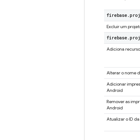
firebase
.
pro
Excluir um proje
firebase
.
pro
Adiciona recurso
Alterar o nome d
Adicionar impres
Android
Remover as impre
Android
Atualizar o ID d