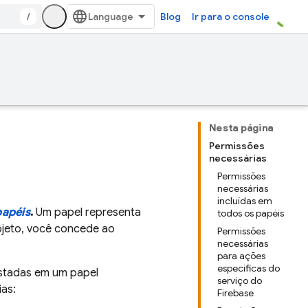
/
Blog
Ir para o console
Nesta página
Permissões
necessárias
Permissões
necessárias
incluídas em
papéis
.
Um papel representa
todos os papéis
ojeto, você concede ao
Permissões
necessárias
para ações
específicas do
istadas em um papel
serviço do
ias:
Firebase