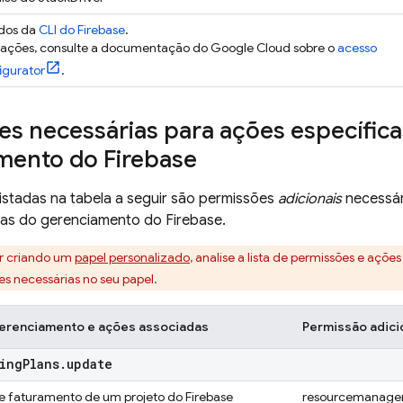
dos da
CLI do
Firebase
.
mações, consulte a documentação do Google Cloud sobre o
acesso
igurator
.
s necessárias para ações específica
mento do Firebase
istadas na tabela a seguir são permissões
adicionais
necessár
cas do gerenciamento do Firebase.
er criando um
papel personalizado
, analise a lista de permissões e ações
es necessárias no seu papel.
erenciamento e ações associadas
Permissão adici
ling
Plans
.
update
de faturamento de um projeto do Firebase
resourcemanager.