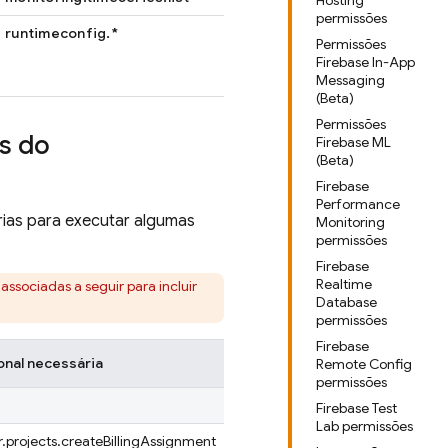
Hosting
permissões
runtimeconfig.*
Permissões
Firebase In-App
Messaging
(Beta)
Permissões
s do
Firebase ML
(Beta)
Firebase
Performance
ias para executar algumas
Monitoring
permissões
Firebase
Realtime
 associadas a seguir para incluir
Database
permissões
Firebase
onal necessária
Remote Config
permissões
Firebase Test
Lab permissões
projects.createBillingAssignment