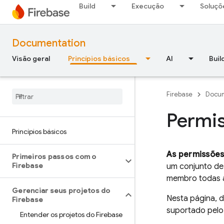
Build
Execução
Soluçõ
Documentation
Visão geral
Princípios básicos
AI
Buil
Firebase
Docum
Permis
Princípios básicos
As permissões
Primeiros passos com o
Firebase
um conjunto de
membro todas a
Gerenciar seus projetos do
Nesta página, 
Firebase
suportado pelo 
Entender os projetos do Firebase