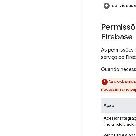
serviceusa
Permissõe
Firebase
As permissões l
serviço do Fire
Quando necessá
Se você estiv
necessárias no pa
Ação
Acessar integra
(incluindo Slack,
Ver o uso e a aná