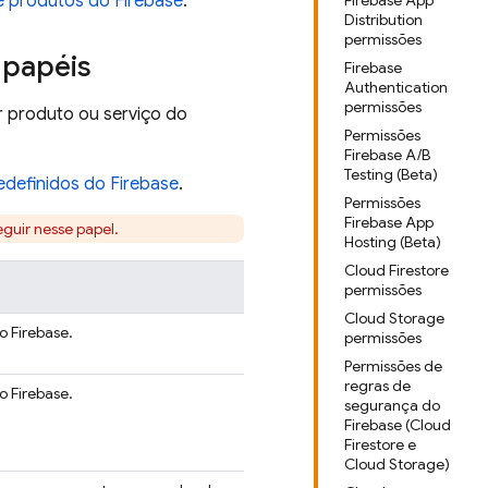
e produtos do Firebase
.
Firebase App
Distribution
permissões
 papéis
Firebase
Authentication
permissões
r produto ou serviço do
Permissões
Firebase A/B
Testing (Beta)
edefinidos do Firebase
.
Permissões
Firebase App
eguir nesse papel.
Hosting (Beta)
Cloud Firestore
permissões
Cloud Storage
 Firebase.
permissões
Permissões de
regras de
 Firebase.
segurança do
Firebase (Cloud
Firestore e
Cloud Storage)