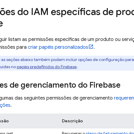
ões do IAM específicas de pro
e
guir listam as permissões específicas de um produto ou serv
missões para
criar papéis personalizados
.
:
as seções abaixo também podem incluir opções de configuração para 
luídas no
papéis predefinidos do Firebase
.
es de gerenciamento do Firebase
gumas das seguintes permissões de gerenciamento
requere
ações
.
ssão
Descrição
lans.get
Recuperar o
plano de faturamento do