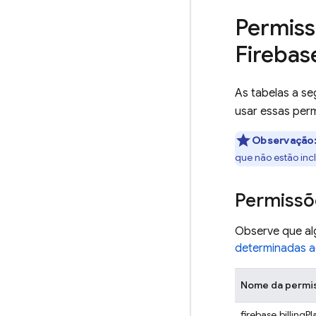
Permiss
Firebas
As tabelas a se
usar essas per
Observação
que não estão inc
Permissõ
Observe que al
determinadas 
Nome da permi
firebase.billingP