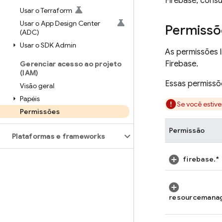
Firebase, cons
Usar o Terraform
Usar o App Design Center
Permissõe
(ADC)
Usar o SDK Admin
As permissões l
Firebase.
Gerenciar acesso ao projeto
(IAM)
Essas permissõ
Visão geral
Papéis
Se você estiv
Permissões
Permissão
Plataformas e frameworks
firebase.*
resourcemanag