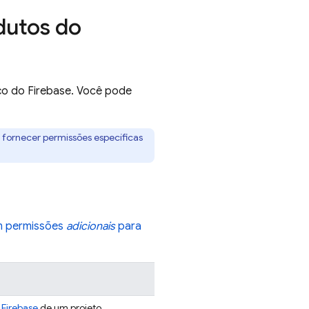
dutos do
iço do Firebase. Você pode
fornecer permissões específicas
m permissões
adicionais
para
 Firebase
de um projeto