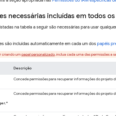
ulte a seção apropriada nas
Permissões do IAM específicas d
s necessárias incluídas em todos os
istadas na tabela a seguir são necessárias para usar qualque
es são incluídas automaticamente em cada um dos
papéis pr
er criando um
papel personalizado
, inclua cada uma das permissões a s
Descrição
Concede permissões para recuperar informações do projeto do
Concede permissões para recuperar informações do projeto do
er.*