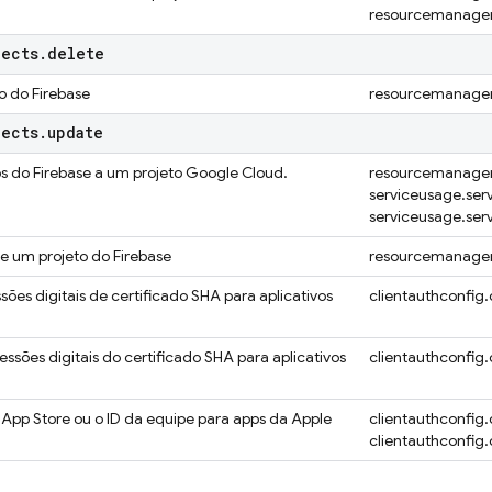
resourcemanager.
jects
.
delete
to do Firebase
resourcemanager.
jects
.
update
s do Firebase a um projeto
Google Cloud
.
resourcemanager.
serviceusage.ser
serviceusage.ser
e um projeto do Firebase
resourcemanager
sões digitais de certificado SHA para aplicativos
clientauthconfig.
ssões digitais do certificado SHA para aplicativos
clientauthconfig.
a App Store ou o ID da equipe para apps da Apple
clientauthconfig.
clientauthconfig.