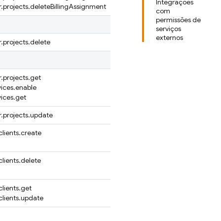
Integrações
projects.deleteBillingAssignment
com
permissões de
serviços
externos
projects.delete
projects.get
vices.enable
vices.get
.projects.update
clients.create
clients.delete
clients.get
clients.update