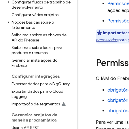
Configurar fluxos de trabalho de
Permissõe
desenvolvimento
ações esp
Configurar vários projetos
Permissõe
Noções básicas sobre o
faturamento
Importante
:
Saiba mais sobre as chaves de
necessárias
para g
API do Firebase
Saiba mais sobre locais para
produtos e recursos
Permiss
Gerenciar instalações do
Firebase
Configurar integrações
O IAM do Fireba
Exportar dados para o Big
Query
obrigatór
Exportar dados para o Cloud
Logging
obrigatór
Importação de segmentos
obrigatór
Gerenciar projetos de
maneira programática
Para ver uma li
Usar a API REST