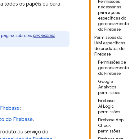
Permissões
a todos os papéis ou para
necessárias
para ações
específicas do
gerenciamento
do Firebase
a página sobre as
permissões
Permissões do
IAM específicas
de produtos do
Firebase
Permissões de
gerenciamento
do Firebase
Google
Analytics
permissões
Firebase
AI Logic
 Firebase
;
permissões
to do Firebase
.
Firebase App
Check
permissões
produto ou serviço do