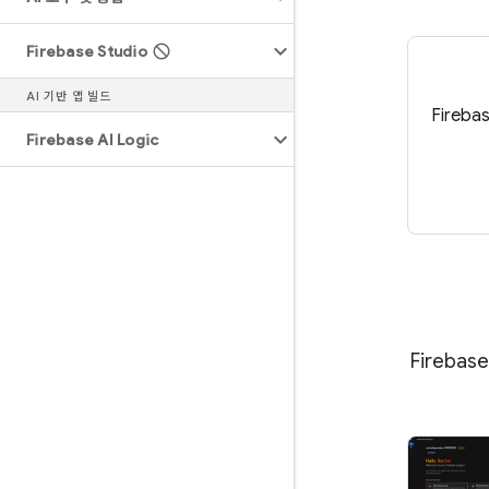
Firebase Studio
AI 기반 앱 빌드
Fireb
Firebase AI Logic
Fireb