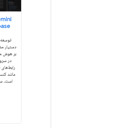
base
توسعه ر
دستیار مش
بر هوش م
در سرو
ر
مانند کن
است، سا