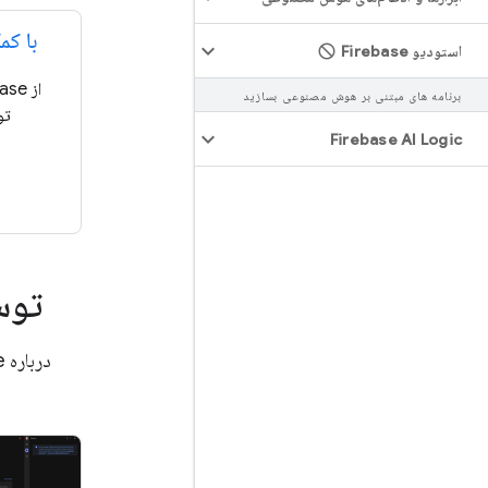
با ک
استودیو Firebase
برنامه های مبتنی بر هوش مصنوعی بسازید
تو
Firebase AI Logic
توس