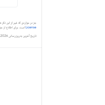
جز در مواردی که غیر از این ذک
License
است. برای اطلاع از جز
تاریخ آخرین به‌روزرسانی 2026-06-12 به‌وقت ساعت هماهنگ جهانی.
بدانید
راهنما
مرجع
نمونه
کتابخانه‌ها
GitHub