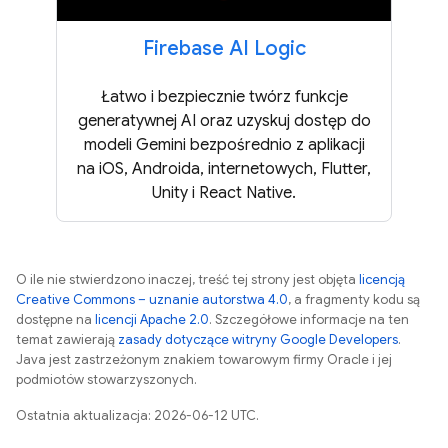
Firebase AI Logic
Łatwo i bezpiecznie twórz funkcje
generatywnej AI oraz uzyskuj dostęp do
modeli Gemini bezpośrednio z aplikacji
na iOS, Androida, internetowych, Flutter,
Unity i React Native.
O ile nie stwierdzono inaczej, treść tej strony jest objęta
licencją
Creative Commons – uznanie autorstwa 4.0
, a fragmenty kodu są
dostępne na
licencji Apache 2.0
. Szczegółowe informacje na ten
temat zawierają
zasady dotyczące witryny Google Developers
.
Java jest zastrzeżonym znakiem towarowym firmy Oracle i jej
podmiotów stowarzyszonych.
Ostatnia aktualizacja: 2026-06-12 UTC.