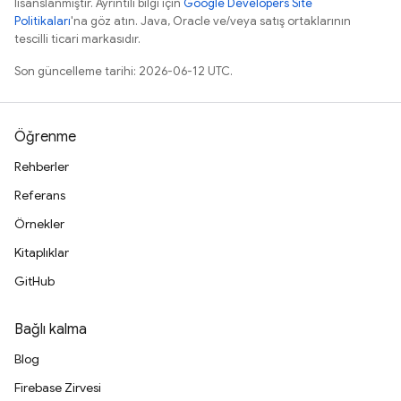
lisanslanmıştır. Ayrıntılı bilgi için
Google Developers Site
Politikaları
'na göz atın. Java, Oracle ve/veya satış ortaklarının
tescilli ticari markasıdır.
Son güncelleme tarihi: 2026-06-12 UTC.
Öğrenme
Rehberler
Referans
Örnekler
Kitaplıklar
GitHub
Bağlı kalma
Blog
Firebase Zirvesi