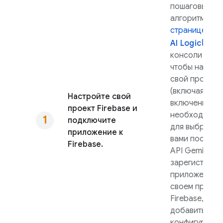
пошаговый
алгоритм на
странице
Fir
AI Logic
в
консоли
Fire
чтобы настро
свой проект
(включая
Настройте свой
включение
проект Firebase и
необходимых 
подключите
для выбранно
приложение к
вами поставщ
Firebase.
API Gemini
),
зарегистриро
приложение в
своем проект
Firebase, а за
добавить
конфигураци