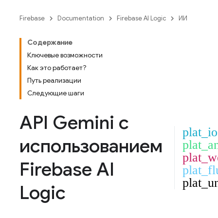
Firebase
Documentation
Firebase AI Logic
ИИ
Содержание
Ключевые возможности
Как это работает?
Путь реализации
Следующие шаги
API Gemini
с
plat_io
использованием
plat_a
plat_w
Firebase AI
plat_fl
plat_u
Logic