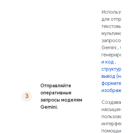
Используйте 
для отправки
текстовых ил
мультимодал
запросов мо
Gemini
, чтоб
генерироват
и код
,
структуриров
вывод (наприм
формате JSO
Отправляйте
изображения
оперативные
запросы моделям
Создавайте 
Gemini.
насыщенные
пользователь
интерфейсы с
помощью