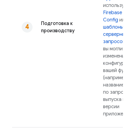
используйте
Firebase Rem
Config
или
Подготовка к
шаблоны
производству
серверных
запросов
, чт
вы могли внос
изменения в
конфигураци
вашей функци
(например, в
название мод
по запросу б
выпуска ново
версии
приложения.