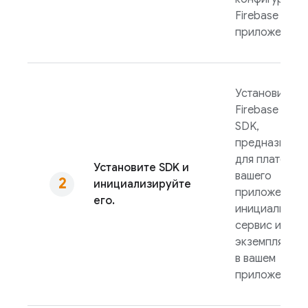
Firebase в
приложение.
Установите
Firebase AI Lo
SDK,
предназначе
для платфор
Установите SDK и
вашего
инициализируйте
приложения, 
его.
инициализир
сервис и соз
экземпляр мо
в вашем
приложении.