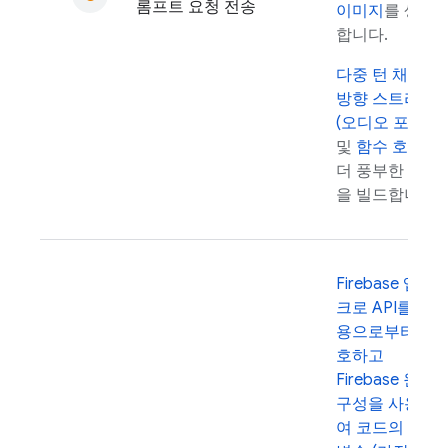
롬프트 요청 전송
이미지
를 생성
합니다.
다중 턴 채팅
양
방향 스트리밍
(오디오 포함)
및
함수 호출
로
더 풍부한 환경
을 빌드합니다.
Firebase 앱 체
크로 API를 악
용으로부터 보
호하고
Firebase 원격
구성을 사용하
여 코드의 매개