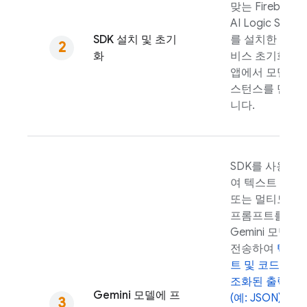
맞는
Firebase
AI Logic
SDK
SDK 설치 및 초기
를 설치한 후 서
화
비스 초기화 및
앱에서 모델 인
스턴스를 만듭
니다.
SDK를 사용하
여 텍스트 전용
또는 멀티모달
프롬프트를
Gemini
모델에
전송하여
텍스
트 및 코드
,
구
조화된 출력
Gemini
모델에 프
(예: JSON)
및