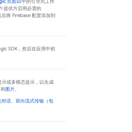
gic
页面
中的引导式工作
PI
提供方启用必需的
后将 Firebase 配置添加到
ogic
SDK，然后在应用中初
提示或多模态提示，以生成
）
和
图片
。
轮对话
、
双向流式传输（包