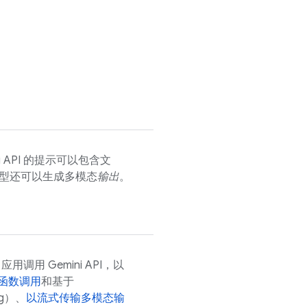
 API
的提示可以包含文
型还可以生成多模态
输出
。
b 应用调用
Gemini API
，以
函数调用
和基于
ng）、
以流式传输多模态输