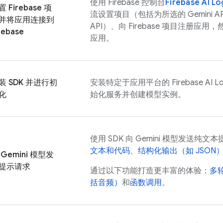
使用
Firebase
控制台
Firebase AI Lo
 Firebase 项
流设置项目（包括为所选的
Gemini A
并将应用连接到
API）、向 Firebase 项目注册应用，然
rebase
应用。
装 SDK 并进行初
安装特定于应用平台的
Firebase AI L
化
始化服务并创建模型实例。
使用 SDK 向
Gemini
模型发送纯文本
文本和代码
、
结构化输出（如 JSON
向
Gemini
模型发
提示请求
通过以下功能打造更丰富的体验：
多
括音频）
和
函数调用
。