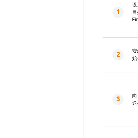
设置
目
Fi
安
始
送