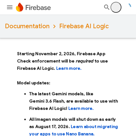
Documentation
Firebase AI Logic
Starting November 2, 2026, Firebase App
Check enforcement will be
required
to use
Firebase AI Logic.
Learn more.
Model updates:
The latest Gemini models, like
Gemini 3.6 Flash
, are available to use with
Firebase AI Logic!
Learn more.
All Imagen models will shut down as early
as
August 17, 2026
.
Learn about migrating
your apps to use Nano Banana.