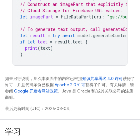
// Construct an imagePart that explicitly inclu
// Cloud Storage for Firebase URL values.
let
imagePart
=
FileDataPart
(
uri
:
"gs://bucket
// To generate text output, call generateConten
let
result
=
try
await
model
.
generateContent
(
pr
if
let
text
=
result
.
text
{
print
(
text
)
}
如未另行说明，那么本页面中的内容已根据
知识共享署名 4.0 许可
获得了
许可，并且代码示例已根据
Apache 2.0 许可
获得了许可。有关详情，请
参阅
Google 开发者网站政策
。Java 是 Oracle 和/或其关联公司的注册
商标。
最后更新时间 (UTC)：2026-08-04。
学习