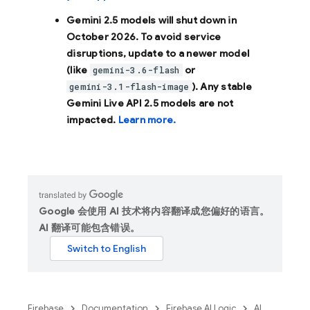
Gemini 2.5 models will shut down in
October 2026
. To avoid service
disruptions, update to a newer model
(like
or
gemini-3.6-flash
). Any stable
gemini-3.1-flash-image
Gemini Live API 2.5 models are not
impacted.
Learn more.
Google 会使用 AI 技术将内容翻译成您偏好的语言。
AI 翻译可能包含错误。
Firebase
Documentation
Firebase AI Logic
AI