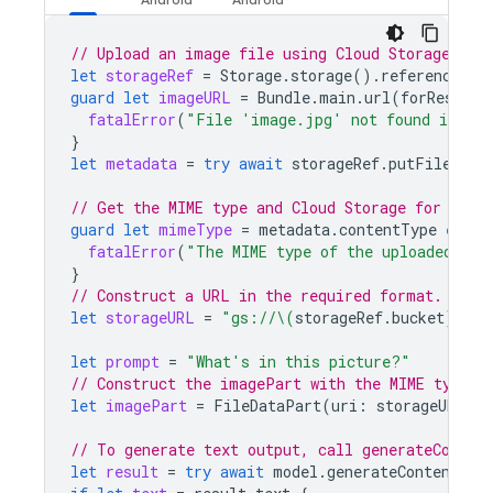
// Upload an image file using Cloud Storage for
let
storageRef
=
Storage
.
storage
().
reference
(
wi
guard
let
imageURL
=
Bundle
.
main
.
url
(
forResourc
fatalError
(
"File 'image.jpg' not found in mai
}
let
metadata
=
try
await
storageRef
.
putFileAsyn
// Get the MIME type and Cloud Storage for Fire
guard
let
mimeType
=
metadata
.
contentType
else
fatalError
(
"The MIME type of the uploaded ima
}
// Construct a URL in the required format.
let
storageURL
=
"gs://
\(
storageRef
.
bucket
)
/
\(
s
let
prompt
=
"What's in this picture?"
// Construct the imagePart with the MIME type a
let
imagePart
=
FileDataPart
(
uri
:
storageURL
,
m
// To generate text output, call generateConten
let
result
=
try
await
model
.
generateContent
(
pr