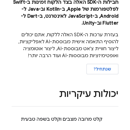
חבילות ה-SDK האלה בצד הלקוח זמינות ב-Swift
לפלטפורמות של Apple, ב-Kotlin וב-Java ל-
Android, ב-JavaScript לאינטרנט, ב-Dart ל-
Flutter וב-Unity.
בעזרת ערכות ה-SDK האלה ללקוח, אתם יכולים
להוסיף התאמה אישית מבוססת-AI לאפליקציות,
ליצור חוויית צ'אט מבוססת-AI, ליצור אוטומציה
ואופטימיזציות מבוססות-AI ועוד הרבה יותר!
שנתחיל?
יכולות עיקריות
קלט מרובה מצבים וקלט בשפה טבעית