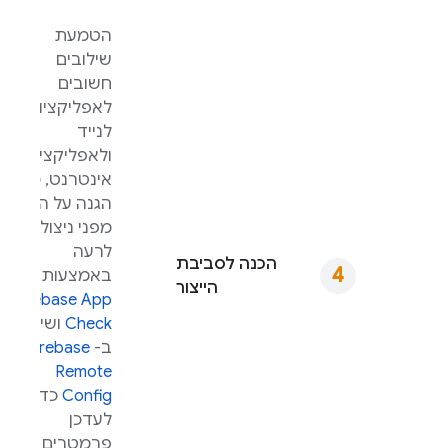
הטמעת
שילובים
חשובים
לאפליקציות
לנייד
ולאפליקציות
אינטרנט, כמו
הגנה על ה-API
מפני ניצול
לרעה
הכנה לסביבת
באמצעות
הייצור
Firebase App
Check
ושימוש
ב-
Firebase
Remote
Config
כדי
לעדכן
פרמטרים