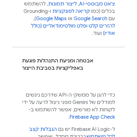
צ'אט מבוססי-AI
,
ליצור תמונות
, להשתמש
בכלים (כמו
קריאה לפונקציות
ו-Grounding
עם
Google Search
או
Google Maps
),
להזרים קלט ופלט מולטימודאליים (כולל
אודיו)
ועוד.
אבטחה ומניעת התנהלות פוגעת
באפליקציות בסביבת הייצור
כדי להגן על ממשקי ה-API שדרכם ניגשים
למודלים של
Gemini
מפני ניצול לרעה על ידי
לקוחות לא מורשים, אפשר להשתמש ב-
.
Firebase App Check
ל-
Firebase AI Logic
יש גם
הגבלות קצב
לכל משתמש
כברירת מחדל
, ואפשר