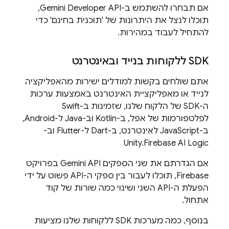
אם תבחרו להשתמש ב-
Gemini Developer API
,
תוכלו לנצל את היתרונות של 'תוכנית בחינם' כדי
להתחיל לעבוד במהירות.
‫SDK ללקוחות בנייד ובאינטרנט
אתם שולחים בקשות למודלים ישירות מהאפליקציה
לנייד או מאפליקציית האינטרנט באמצעות ערכות
ה-SDK של הלקוח שלנו, שזמינות ב-Swift
לפלטפורמות של אפל, ב-Kotlin וב-Java ל-Android,
ב-JavaScript לאינטרנט, ב-Dart ל-Flutter וב-
Unity.
Firebase AI Logic
אם הגדרתם את שני הספקים
Gemini API
בפרויקט
Firebase, תוכלו לעבור בין ספקי ה-API פשוט על ידי
הפעלת ה-API השני ושינוי כמה שורות של קוד
אתחול.
בנוסף, כמה מערכות SDK ללקוחות שלנו מציעות