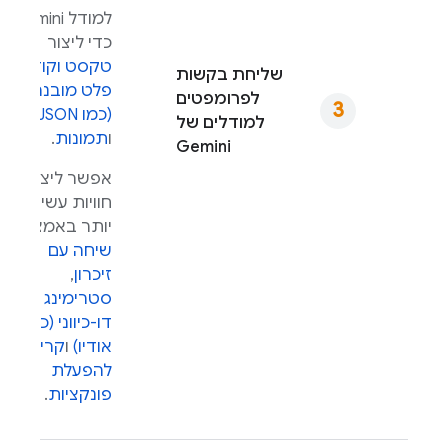
למודל
Gemini
כדי ליצור
טקסט וקוד
,
שליחת בקשות
פלט מובנה
לפרומפטים
(כמו JSON)
למודלים של
ו
תמונות
.
Gemini
אפשר ליצור
חוויות עשירות
יותר באמצעות
שיחה עם
זיכרון
,
סטרימינג
דו-כיווני (כולל
אודיו)
ו
קריאה
להפעלת
פונקציות
.