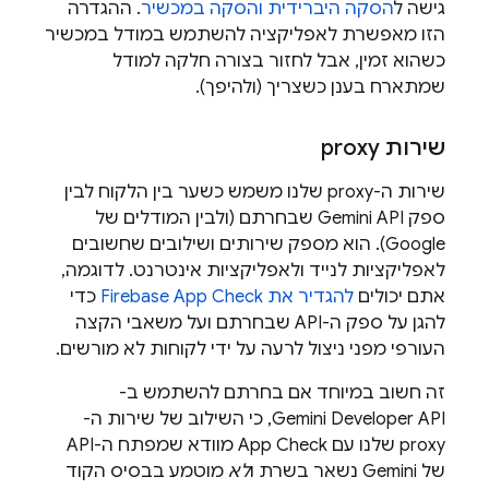
גישה ל
הסקה היברידית והסקה במכשיר
. ההגדרה
הזו מאפשרת לאפליקציה להשתמש במודל במכשיר
כשהוא זמין, אבל לחזור בצורה חלקה למודל
שמתארח בענן כשצריך (ולהיפך).
שירות proxy
שירות ה-proxy שלנו משמש כשער בין הלקוח לבין
ספק
Gemini API
שבחרתם (ולבין המודלים של
Google). הוא מספק שירותים ושילובים שחשובים
לאפליקציות לנייד ולאפליקציות אינטרנט. לדוגמה,
אתם יכולים
להגדיר את
Firebase App Check
כדי
להגן על ספק ה-API שבחרתם ועל משאבי הקצה
העורפי מפני ניצול לרעה על ידי לקוחות לא מורשים.
זה חשוב במיוחד אם בחרתם להשתמש ב-
Gemini Developer API
, כי השילוב של שירות ה-
proxy שלנו עם
App Check
מוודא שמפתח ה-API
של
Gemini
נשאר בשרת ו
לא
מוטמע בבסיס הקוד